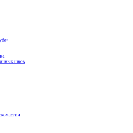
уба»
ка
тичных швов
екомастии