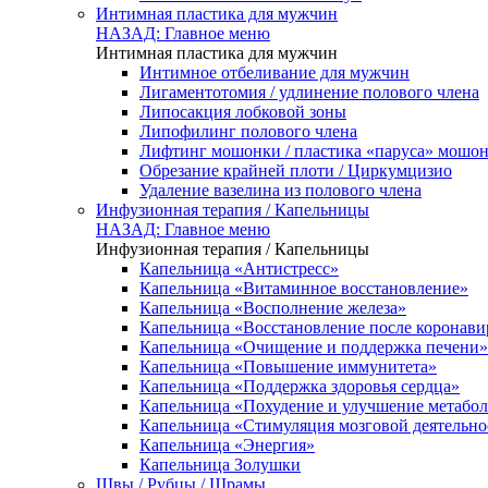
Интимная пластика для мужчин
НАЗАД: Главное меню
Интимная пластика для мужчин
Интимное отбеливание для мужчин
Лигаментотомия / удлинение полового члена
Липосакция лобковой зоны
Липофилинг полового члена
Лифтинг мошонки / пластика «паруса» мошо
Обрезание крайней плоти / Циркумцизио
Удаление вазелина из полового члена
Инфузионная терапия / Капельницы
НАЗАД: Главное меню
Инфузионная терапия / Капельницы
Капельница «Антистресс»
Капельница «Витаминное восстановление»
Капельница «Восполнение железа»
Капельница «Восстановление после коронав
Капельница «Очищение и поддержка печени»
Капельница «Повышение иммунитета»
Капельница «Поддержка здоровья сердца»
Капельница «Похудение и улучшение метабо
Капельница «Стимуляция мозговой деятельно
Капельница «Энергия»
Капельница Золушки
Швы / Рубцы / Шрамы