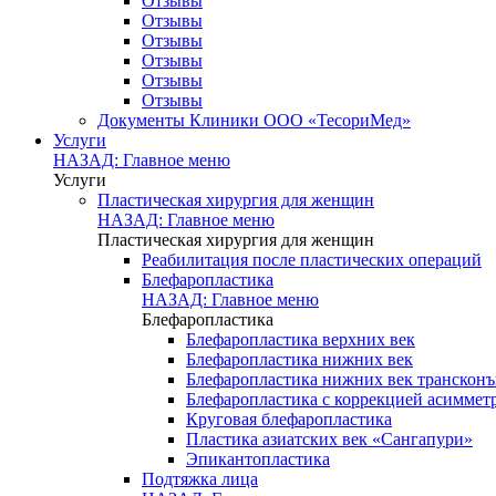
Отзывы
Отзывы
Отзывы
Отзывы
Отзывы
Отзывы
Документы Клиники ООО «ТесориМед»
Услуги
НАЗАД: Главное меню
Услуги
Пластическая хирургия для женщин
НАЗАД: Главное меню
Пластическая хирургия для женщин
Реабилитация после пластических операций
Блефаропластика
НАЗАД: Главное меню
Блефаропластика
Блефаропластика верхних век
Блефаропластика нижних век
Блефаропластика нижних век транскон
Блефаропластика с коррекцией асиммет
Круговая блефаропластика
Пластика азиатских век «Сангапури»
Эпикантопластика
Подтяжка лица