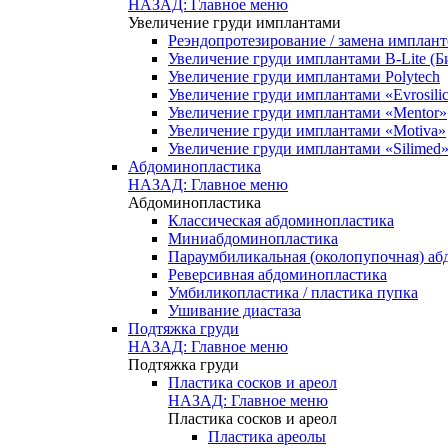
НАЗАД: Главное меню
Увеличение груди имплантами
Реэндопротезирование / замена имплант
Увеличение груди имплантами B-Lite (Б
Увеличение груди имплантами Polytech
Увеличение груди имплантами «Evrosili
Увеличение груди имплантами «Mentor»
Увеличение груди имплантами «Motiva»
Увеличение груди имплантами «Silimed
Абдоминопластика
НАЗАД: Главное меню
Абдоминопластика
Классическая абдоминопластика
Миниабдоминопластика
Параумбиликальная (околопупочная) а
Реверсивная абдоминопластика
Умбиликопластика / пластика пупка
Ушивание диастаза
Подтяжка груди
НАЗАД: Главное меню
Подтяжка груди
Пластика сосков и ареол
НАЗАД: Главное меню
Пластика сосков и ареол
Пластика ареолы