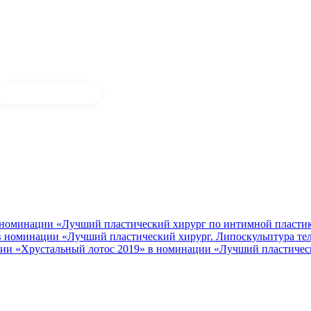
 номинации «Лучший пластический хирург по интимной пласти
 в номинации «Лучший пластический хирург. Липоскульптура те
ии «Хрустальный лотос 2019» в номинации «Лучший пластичес