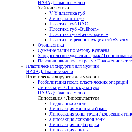
НАЗАД: Главное меню
Хейлопластика
V-Y пластика губ
Липофилинг губ
Пластика губ DAO
Пластика губ «Bullhorn»
Пластика губ «Кессельринг»
Пластика и реконструкция губ «Заячья г
Отопластика
Сужение талии по методу Кудзаева
Хирургическое удаление грыж / Герниопласти
Перешив швов после травм / Наложение эсте
Пластическая хирургия для мужчин
НАЗАД: Главное меню
Пластическая хирургия для мужчин
Реабилитация после пластических операций
Липосакция / Липоскульптура
НАЗАД: Главное меню
Липосакция / Липоскульптура
Виды липосакции
Липосакция живота и боков
Липосакция зоны груди / коррекция гин
Липосакция лобковой зоны
Липосакция подбородка
Липосакция спины