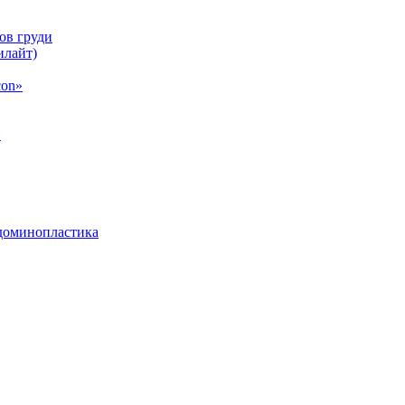
ов груди
илайт)
con»
»
бдоминопластика