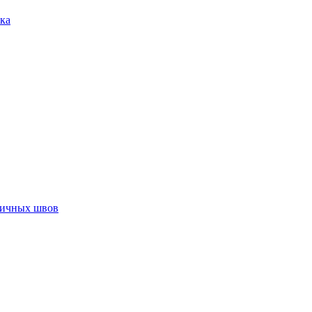
ка
тичных швов