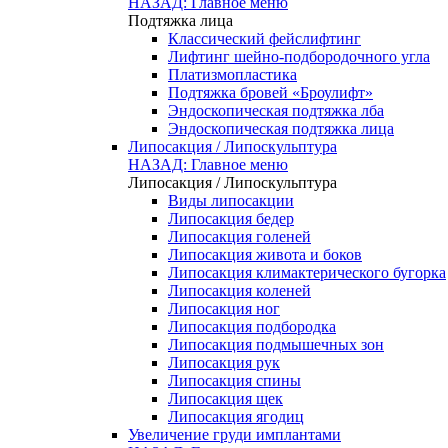
НАЗАД: Главное меню
Подтяжка лица
Классический фейслифтинг
Лифтинг шейно-подбородочного угла
Платизмопластика
Подтяжка бровей «Броулифт»
Эндоскопическая подтяжка лба
Эндоскопическая подтяжка лица
Липосакция / Липоскульптура
НАЗАД: Главное меню
Липосакция / Липоскульптура
Виды липосакции
Липосакция бедер
Липосакция голеней
Липосакция живота и боков
Липосакция климактерического бугорка
Липосакция коленей
Липосакция ног
Липосакция подбородка
Липосакция подмышечных зон
Липосакция рук
Липосакция спины
Липосакция щек
Липосакция ягодиц
Увеличение груди имплантами