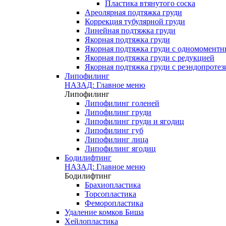
Пластика втянутого соска
Ареолярная подтяжка груди
Коррекция тубулярной груди
Линейная подтяжка груди
Якорная подтяжка груди
Якорная подтяжка груди с одномомент
Якорная подтяжка груди с редукцией
Якорная подтяжка груди с реэндопроте
Липофилинг
НАЗАД: Главное меню
Липофилинг
Липофилинг голеней
Липофилинг груди
Липофилинг груди и ягодиц
Липофилинг губ
Липофилинг лица
Липофилинг ягодиц
Бодилифтинг
НАЗАД: Главное меню
Бодилифтинг
Брахиопластика
Торсопластика
Феморопластика
Удаление комков Биша
Хейлопластика