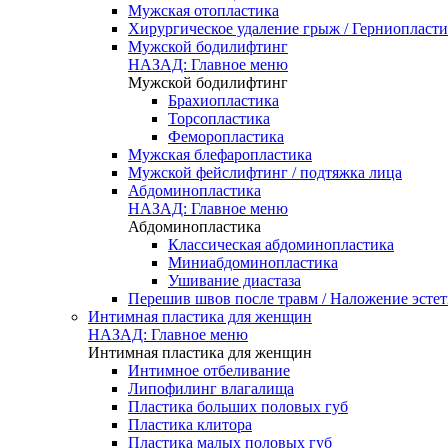
Мужская отопластика
Хирургическое удаление грыж / Герниопласти
Мужской бодилифтинг
НАЗАД: Главное меню
Мужской бодилифтинг
Брахиопластика
Торсопластика
Феморопластика
Мужская блефаропластика
Мужской фейслифтинг / подтяжка лица
Абдоминопластика
НАЗАД: Главное меню
Абдоминопластика
Классическая абдоминопластика
Миниабдоминопластика
Ушивание диастаза
Перешив швов после травм / Наложение эсте
Интимная пластика для женщин
НАЗАД: Главное меню
Интимная пластика для женщин
Интимное отбеливание
Липофилинг влагалища
Пластика больших половых губ
Пластика клитора
Пластика малых половых губ