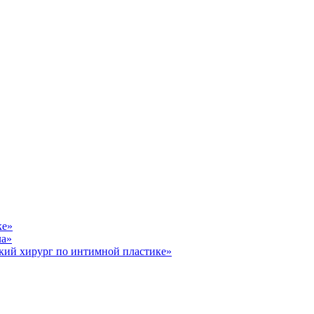
ке»
ла»
кий хирург по интимной пластике»