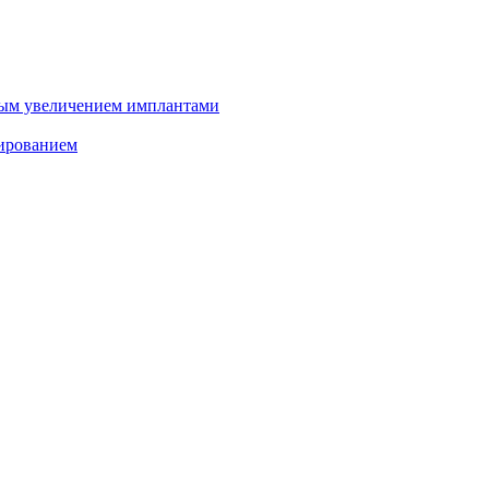
ным увеличением имплантами
зированием