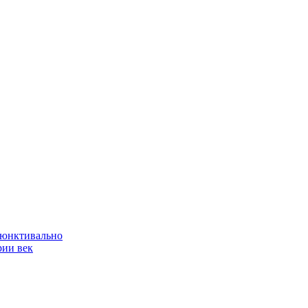
ъюнктивально
рии век