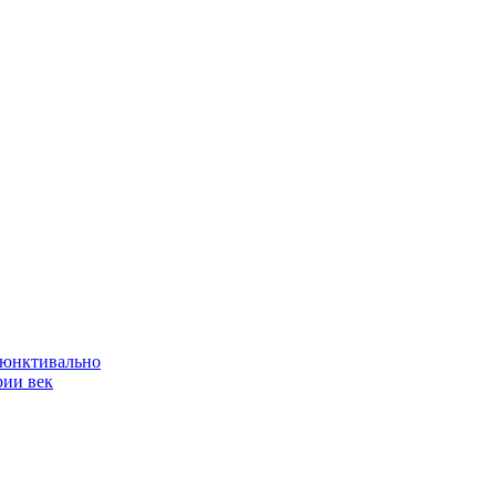
ъюнктивально
рии век