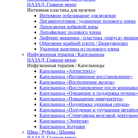
НАЗАД: Главное меню
Интимная пластика для мужчин
Интимное отбеливание для мужчин
Лигаментотомия / удлинение полового члена
Липосакция лобковой зоны
Липофилинг полового члена
Лифтинг мошонки / пластика «паруса» мошо
Обрезание крайней плоти / Циркумцизио
Удаление вазелина из полового члена
Инфузионная терапия / Капельницы
НАЗАД: Главное меню
Инфузионная терапия / Капельницы
Капельница «Антистресс»
Капельница «Витаминное восстановление»
Капельница «Восполнение железа»
Капельница «Восстановление после коронав
Капельница «Очищение и поддержка печени»
Капельница «Повышение иммунитета»
Капельница «Поддержка здоровья сердца»
Капельница «Похудение и улучшение метабо
Капельница «Стимуляция мозговой деятельно
Капельница «Энергия»
Капельница Золушки
Швы / Рубцы / Шрамы
НАЗАД: Главное меню