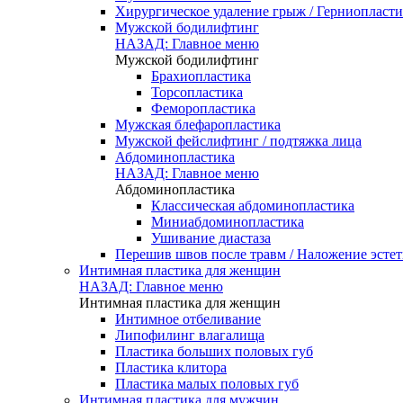
Хирургическое удаление грыж / Герниопласти
Мужской бодилифтинг
НАЗАД: Главное меню
Мужской бодилифтинг
Брахиопластика
Торсопластика
Феморопластика
Мужская блефаропластика
Мужской фейслифтинг / подтяжка лица
Абдоминопластика
НАЗАД: Главное меню
Абдоминопластика
Классическая абдоминопластика
Миниабдоминопластика
Ушивание диастаза
Перешив швов после травм / Наложение эсте
Интимная пластика для женщин
НАЗАД: Главное меню
Интимная пластика для женщин
Интимное отбеливание
Липофилинг влагалища
Пластика больших половых губ
Пластика клитора
Пластика малых половых губ
Интимная пластика для мужчин