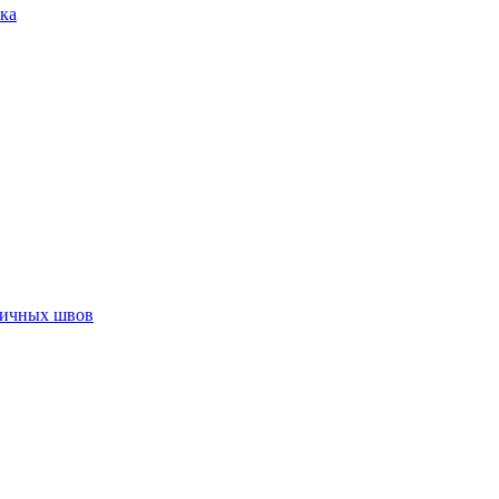
ка
тичных швов