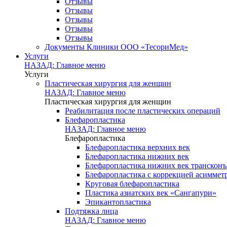
Отзывы
Отзывы
Отзывы
Отзывы
Отзывы
Документы Клиники ООО «ТесориМед»
Услуги
НАЗАД: Главное меню
Услуги
Пластическая хирургия для женщин
НАЗАД: Главное меню
Пластическая хирургия для женщин
Реабилитация после пластических операций
Блефаропластика
НАЗАД: Главное меню
Блефаропластика
Блефаропластика верхних век
Блефаропластика нижних век
Блефаропластика нижних век транскон
Блефаропластика с коррекцией асиммет
Круговая блефаропластика
Пластика азиатских век «Сангапури»
Эпикантопластика
Подтяжка лица
НАЗАД: Главное меню