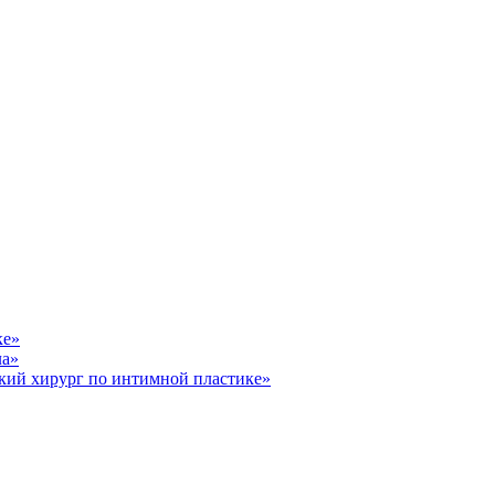
ке»
ла»
кий хирург по интимной пластике»