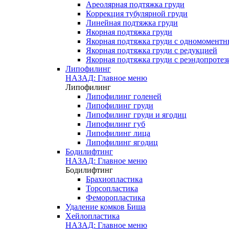
Ареолярная подтяжка груди
Коррекция тубулярной груди
Линейная подтяжка груди
Якорная подтяжка груди
Якорная подтяжка груди с одномомент
Якорная подтяжка груди с редукцией
Якорная подтяжка груди с реэндопроте
Липофилинг
НАЗАД: Главное меню
Липофилинг
Липофилинг голеней
Липофилинг груди
Липофилинг груди и ягодиц
Липофилинг губ
Липофилинг лица
Липофилинг ягодиц
Бодилифтинг
НАЗАД: Главное меню
Бодилифтинг
Брахиопластика
Торсопластика
Феморопластика
Удаление комков Биша
Хейлопластика
НАЗАД: Главное меню