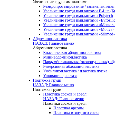
Увеличение груди имплантами
Реэндопротезирование / замена имплант
Увеличение груди имплантами B-Lite (Б
Увеличение груди имплантами Polytech
Увеличение груди имплантами «Evrosili
Увеличение груди имплантами «Mentor»
Увеличение груди имплантами «Motiva»
Увеличение груди имплантами «Silimed
Абдоминопластика
НАЗАД: Главное меню
Абдоминопластика
Классическая абдоминопластика
Миниабдоминопластика
Параумбиликальная (околопупочная) а
Реверсивная абдоминопластика
Умбиликопластика / пластика пупка
Ушивание диастаза
Подтяжка груди
НАЗАД: Главное меню
Подтяжка груди
Пластика сосков и ареол
НАЗАД: Главное меню
Пластика сосков и ареол
Пластика ареолы
Пластика втянутого соска