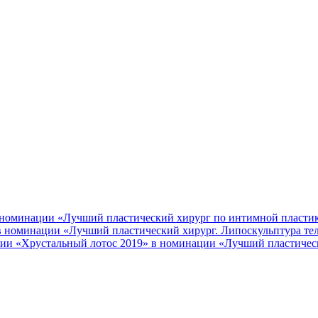
 номинации «Лучший пластический хирург по интимной пласти
 в номинации «Лучший пластический хирург. Липоскульптура те
ии «Хрустальный лотос 2019» в номинации «Лучший пластичес