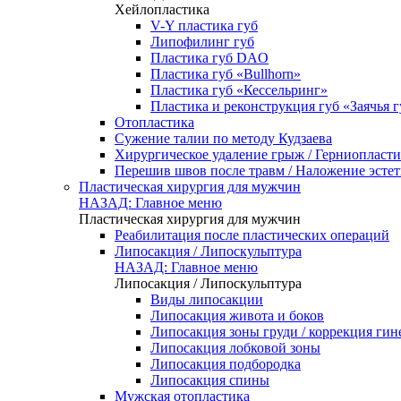
Хейлопластика
V-Y пластика губ
Липофилинг губ
Пластика губ DAO
Пластика губ «Bullhorn»
Пластика губ «Кессельринг»
Пластика и реконструкция губ «Заячья г
Отопластика
Сужение талии по методу Кудзаева
Хирургическое удаление грыж / Герниопласти
Перешив швов после травм / Наложение эсте
Пластическая хирургия для мужчин
НАЗАД: Главное меню
Пластическая хирургия для мужчин
Реабилитация после пластических операций
Липосакция / Липоскульптура
НАЗАД: Главное меню
Липосакция / Липоскульптура
Виды липосакции
Липосакция живота и боков
Липосакция зоны груди / коррекция гин
Липосакция лобковой зоны
Липосакция подбородка
Липосакция спины
Мужская отопластика