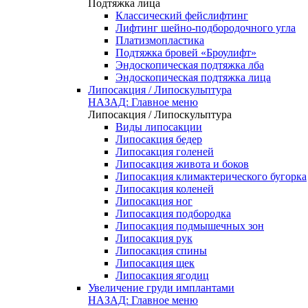
Подтяжка лица
Классический фейслифтинг
Лифтинг шейно-подбородочного угла
Платизмопластика
Подтяжка бровей «Броулифт»
Эндоскопическая подтяжка лба
Эндоскопическая подтяжка лица
Липосакция / Липоскульптура
НАЗАД: Главное меню
Липосакция / Липоскульптура
Виды липосакции
Липосакция бедер
Липосакция голеней
Липосакция живота и боков
Липосакция климактерического бугорка
Липосакция коленей
Липосакция ног
Липосакция подбородка
Липосакция подмышечных зон
Липосакция рук
Липосакция спины
Липосакция щек
Липосакция ягодиц
Увеличение груди имплантами
НАЗАД: Главное меню