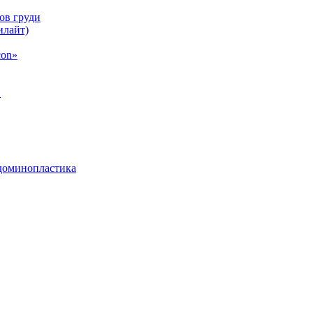
ов груди
илайт)
con»
»
бдоминопластика