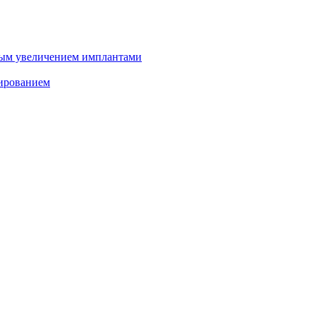
ным увеличением имплантами
зированием