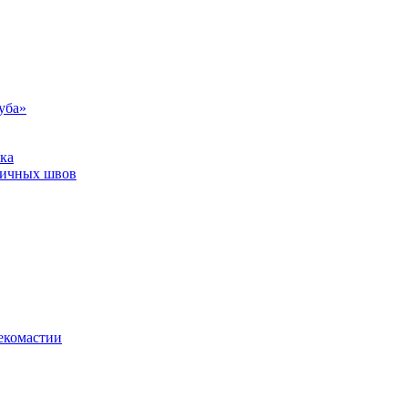
уба»
ка
тичных швов
екомастии