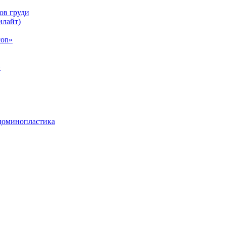
ов груди
илайт)
con»
»
бдоминопластика