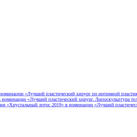
 номинации «Лучший пластический хирург по интимной пласти
 в номинации «Лучший пластический хирург. Липоскульптура те
ии «Хрустальный лотос 2019» в номинации «Лучший пластичес