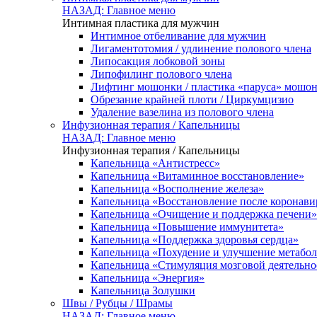
НАЗАД: Главное меню
Интимная пластика для мужчин
Интимное отбеливание для мужчин
Лигаментотомия / удлинение полового члена
Липосакция лобковой зоны
Липофилинг полового члена
Лифтинг мошонки / пластика «паруса» мошо
Обрезание крайней плоти / Циркумцизио
Удаление вазелина из полового члена
Инфузионная терапия / Капельницы
НАЗАД: Главное меню
Инфузионная терапия / Капельницы
Капельница «Антистресс»
Капельница «Витаминное восстановление»
Капельница «Восполнение железа»
Капельница «Восстановление после коронав
Капельница «Очищение и поддержка печени»
Капельница «Повышение иммунитета»
Капельница «Поддержка здоровья сердца»
Капельница «Похудение и улучшение метабо
Капельница «Стимуляция мозговой деятельно
Капельница «Энергия»
Капельница Золушки
Швы / Рубцы / Шрамы
НАЗАД: Главное меню