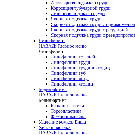
Ареолярная подтяжка груди
Коррекция тубулярной груди
Линейная подтяжка груди
Якорная подтяжка груди
Якорная подтяжка груди с одномомент
Якорная подтяжка груди с редукцией
Якорная подтяжка груди с реэндопроте
Липофилинг
НАЗАД: Главное меню
Липофилинг
Липофилинг голеней
Липофилинг груди
Липофилинг груди и ягодиц
Липофилинг губ
Липофилинг лица
Липофилинг ягодиц
Бодилифтинг
НАЗАД: Главное меню
Бодилифтинг
Брахиопластика
Торсопластика
Феморопластика
Удаление комков Биша
Хейлопластика
НАЗАД: Главное меню