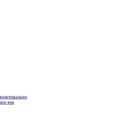
ъюнктивально
рии век