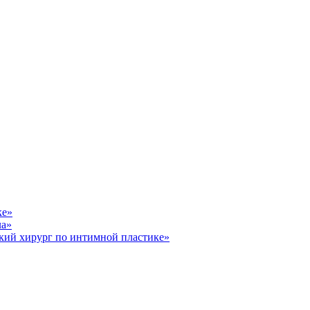
ке»
ла»
кий хирург по интимной пластике»