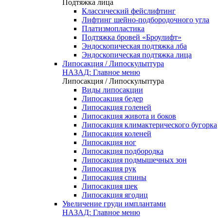
Подтяжка лица
Классический фейслифтинг
Лифтинг шейно-подбородочного угла
Платизмопластика
Подтяжка бровей «Броулифт»
Эндоскопическая подтяжка лба
Эндоскопическая подтяжка лица
Липосакция / Липоскульптура
НАЗАД: Главное меню
Липосакция / Липоскульптура
Виды липосакции
Липосакция бедер
Липосакция голеней
Липосакция живота и боков
Липосакция климактерического бугорка
Липосакция коленей
Липосакция ног
Липосакция подбородка
Липосакция подмышечных зон
Липосакция рук
Липосакция спины
Липосакция щек
Липосакция ягодиц
Увеличение груди имплантами
НАЗАД: Главное меню