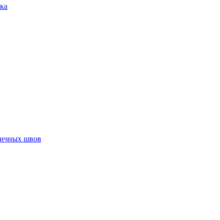
ка
тичных швов