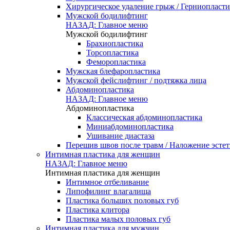
Хирургическое удаление грыж / Герниопласти
Мужской бодилифтинг
НАЗАД: Главное меню
Мужской бодилифтинг
Брахиопластика
Торсопластика
Феморопластика
Мужская блефаропластика
Мужской фейслифтинг / подтяжка лица
Абдоминопластика
НАЗАД: Главное меню
Абдоминопластика
Классическая абдоминопластика
Миниабдоминопластика
Ушивание диастаза
Перешив швов после травм / Наложение эсте
Интимная пластика для женщин
НАЗАД: Главное меню
Интимная пластика для женщин
Интимное отбеливание
Липофилинг влагалища
Пластика больших половых губ
Пластика клитора
Пластика малых половых губ
Интимная пластика для мужчин