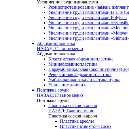
Увеличение груди имплантами
Реэндопротезирование / замена имплант
Увеличение груди имплантами B-Lite (Б
Увеличение груди имплантами Polytech
Увеличение груди имплантами «Evrosili
Увеличение груди имплантами «Mentor»
Увеличение груди имплантами «Motiva»
Увеличение груди имплантами «Silimed
Абдоминопластика
НАЗАД: Главное меню
Абдоминопластика
Классическая абдоминопластика
Миниабдоминопластика
Параумбиликальная (околопупочная) а
Реверсивная абдоминопластика
Умбиликопластика / пластика пупка
Ушивание диастаза
Подтяжка груди
НАЗАД: Главное меню
Подтяжка груди
Пластика сосков и ареол
НАЗАД: Главное меню
Пластика сосков и ареол
Пластика ареолы
Пластика втянутого соска