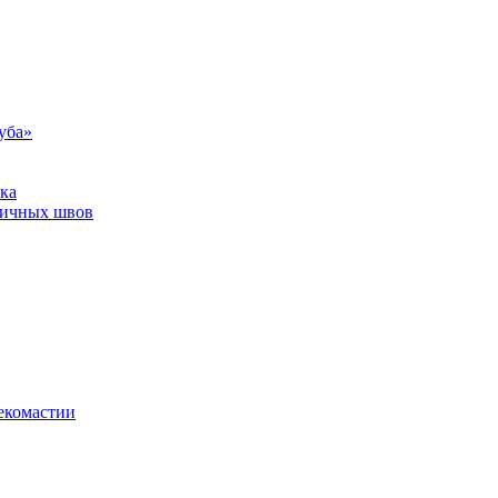
уба»
ка
тичных швов
екомастии