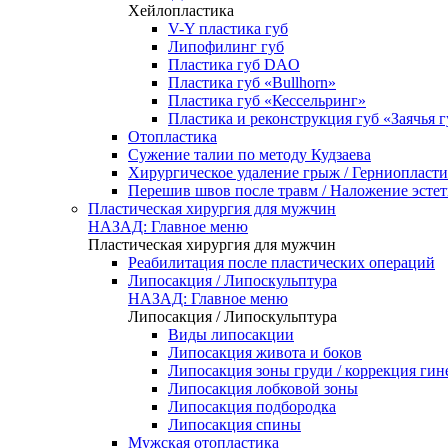
Хейлопластика
V-Y пластика губ
Липофилинг губ
Пластика губ DAO
Пластика губ «Bullhorn»
Пластика губ «Кессельринг»
Пластика и реконструкция губ «Заячья г
Отопластика
Сужение талии по методу Кудзаева
Хирургическое удаление грыж / Герниопласти
Перешив швов после травм / Наложение эсте
Пластическая хирургия для мужчин
НАЗАД: Главное меню
Пластическая хирургия для мужчин
Реабилитация после пластических операций
Липосакция / Липоскульптура
НАЗАД: Главное меню
Липосакция / Липоскульптура
Виды липосакции
Липосакция живота и боков
Липосакция зоны груди / коррекция гин
Липосакция лобковой зоны
Липосакция подбородка
Липосакция спины
Мужская отопластика