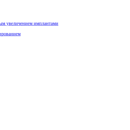
ным увеличением имплантами
зированием