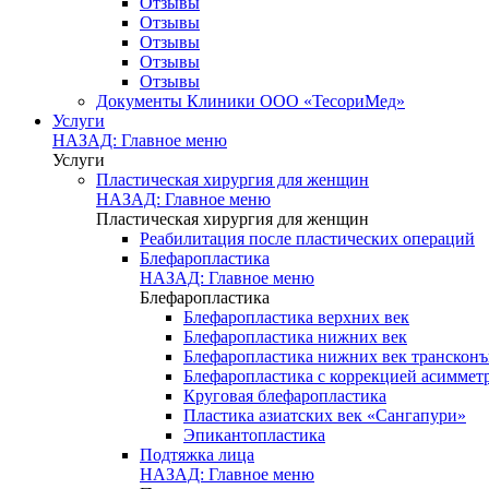
Отзывы
Отзывы
Отзывы
Отзывы
Отзывы
Документы Клиники ООО «ТесориМед»
Услуги
НАЗАД: Главное меню
Услуги
Пластическая хирургия для женщин
НАЗАД: Главное меню
Пластическая хирургия для женщин
Реабилитация после пластических операций
Блефаропластика
НАЗАД: Главное меню
Блефаропластика
Блефаропластика верхних век
Блефаропластика нижних век
Блефаропластика нижних век транскон
Блефаропластика с коррекцией асиммет
Круговая блефаропластика
Пластика азиатских век «Сангапури»
Эпикантопластика
Подтяжка лица
НАЗАД: Главное меню