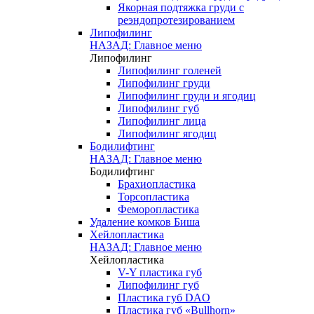
Якорная подтяжка груди с
реэндопротезированием
Липофилинг
НАЗАД: Главное меню
Липофилинг
Липофилинг голеней
Липофилинг груди
Липофилинг груди и ягодиц
Липофилинг губ
Липофилинг лица
Липофилинг ягодиц
Бодилифтинг
НАЗАД: Главное меню
Бодилифтинг
Брахиопластика
Торсопластика
Феморопластика
Удаление комков Биша
Хейлопластика
НАЗАД: Главное меню
Хейлопластика
V-Y пластика губ
Липофилинг губ
Пластика губ DAO
Пластика губ «Bullhorn»