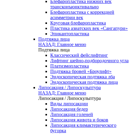
Блефаропластика нижних век
трансконъюнктивально
Блефаропластика с коррекцией
асимметрии век
Круговая блефаропластика
Пластика азиатских век «Сангапури»
Эпикантопластика
Подтяжка лица
НАЗАД: Главное меню
Подтяжка лица
Классический фейслифтинг
Лифтинг шейно-подбородочного угла
Платизмопластика
Подтяжка бровей «Броулифт»
Эндоскопическая подтяжка лба
Эндоскопическая подтяжка лица
Липосакция / Липоскульптура
НАЗАД: Главное меню
Липосакция / Липоскульптура
Виды липосакции
Липосакция бедер
Липосакция голеней
Липосакция живота и боков
Липосакция климактерического
бугорка