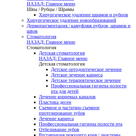
НАЗАД: Главное меню
Швы / Рубцы / Шрамы
Хирургическое удаление шрамов и рубцов
Хирургическое удаление новообразований
Дермопигментация / камуфляж рубцов, шрамов и
швов
Стоматология
НАЗАД: Главное меню
Стоматология
Детская стоматология
НАЗАД: Главное меню
Детская стоматология
Детское ортодонтическое лечение
Детское лечение кариеса
Детское терапевтическое лечение
Профессиональная гигиена полости
рта для детей
Лечение корневых каналов
Пластика десен
Съемное и частично съемное
протезирование зубов
Лечение кариеса
Профессиональная гигиена полости рта
Отбеливание зубов
Реставрация режущего края / диастемы