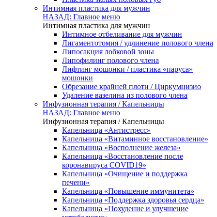
Интимная пластика для мужчин
НАЗАД: Главное меню
Интимная пластика для мужчин
Интимное отбеливание для мужчин
Лигаментотомия / удлинение полового члена
Липосакция лобковой зоны
Липофилинг полового члена
Лифтинг мошонки / пластика «паруса»
мошонки
Обрезание крайней плоти / Циркумцизио
Удаление вазелина из полового члена
Инфузионная терапия / Капельницы
НАЗАД: Главное меню
Инфузионная терапия / Капельницы
Капельница «Антистресс»
Капельница «Витаминное восстановление»
Капельница «Восполнение железа»
Капельница «Восстановление после
коронавируса COVID19»
Капельница «Очищение и поддержка
печени»
Капельница «Повышение иммунитета»
Капельница «Поддержка здоровья сердца»
Капельница «Похудение и улучшение