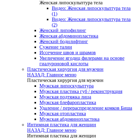
Женская липоскульптура тела
Видео: Женская липоскульптура тела
(1)
Видео: Женская липоскульптура тела
(2)
Женский липофилинг
Женская абдоминопластика
Женский бодилифтинг
Сужение талии
Иссечение швов и шрамов
Увеличение ягодиц филерами на основе
гиалуроновой кислоты
Пластическая хирургия для мужчин
НАЗАД: Главное меню
Пластическая хирургия для мужчин
Мужская липоскульптура
Мужская пластика губ / реконструкция
Мужская подтяжка лица
Мужская блефаропластика
Удаление / перераспределение комков Биша
Мужская отопластика
Мужская абдоминопластика
Интимная пластика для женщин
НАЗАД: Главное меню
Интимная пластика для женщин