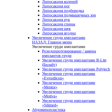
Липосакция коленей
Липосакция ног
Липосакция подбородка
Липосакция подмышечных зон
Липосакция рук
Липосакция спины
Липосакция щек
Липосакция ягодиц
Увеличение груди имплантами
НАЗАД: Главное меню
Увеличение груди имплантами
Реэндопротезирование / замена
имплантов груди
Увеличение груди имплантами B-Lite
(Билайт)
Увеличение груди имплантами Polytech
Увеличение груди имплантами
«Evrosilicon»
Увеличение груди имплантами
«Mentor»
Увеличение груди имплантами
«Motiva»
Увеличение груди имплантами
«Silimed»
Абдоминопластика