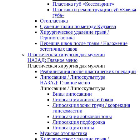
Пластика губ «Кессельринг»
Пластика и реконструкция губ «Заячья
губа»
Отопластика
Сужение талии по методу Кудзаева
Хирургическое удаление грыж /
Герниопластика
Перешив швов после травм / Наложение
эстетичных швов
Пластическая хирургия для мужчин
НАЗАД: Главное меню
Пластическая хирургия для мужчин
Реабилитация после пластических операций
Липосакция / Липоскульптура
НАЗАД: Главное меню
Липосакция / Липоскульптура
Виды липосакции
Липосакция живота и боков
Липосакция зоны груди / коррекция
гинекомастии
Липосакция лобковой зоны
Липосакция подбородка
Липосакция спины
Мужская отопластика
Хирургическое удаление грыж /