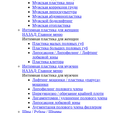
Мужская пластика лица
Мужская коррекция груди
Мужская липоскульптура
Мужская абдоминопластика
Мужской бодилифтинг
Мужская отопластика
Интимная пластика для женщин
НАЗАД: Главное меню
Интимная пластика для женщин
Пластика малых половых губ
Пластика больших половых губ
Липосакция / Липофилинг / Лифтинг
лобковой зоны
Пластика клитора
Интимная пластика для мужчин
НАЗАД: Главное меню
Интимная пластика для мужчин
Лифтинг мошонки / пластика «паруса»
мошонки
Липофилинг полового члена
Циркумцизио / обрезание крайней плоти
Лигаментомия / удлинение полового члена
Липосакция лобковой зоны
Аугментация полового члена филлером
Швы / Рубцы / Шрамы