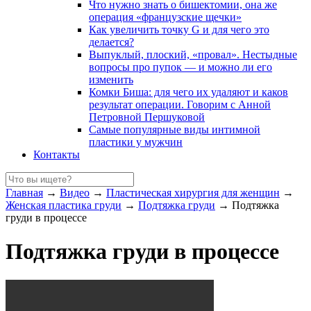
Что нужно знать о бишектомии, она же
операция «французские щечки»
Как увеличить точку G и для чего это
делается?
Выпуклый, плоский, «провал». Нестыдные
вопросы про пупок — и можно ли его
изменить
Комки Биша: для чего их удаляют и каков
результат операции. Говорим с Анной
Петровной Першуковой
Самые популярные виды интимной
пластики у мужчин
Контакты
Главная
→
Видео
→
Пластическая хирургия для женщин
→
Женская пластика груди
→
Подтяжка груди
→
Подтяжка
груди в процессе
Подтяжка груди в процессе