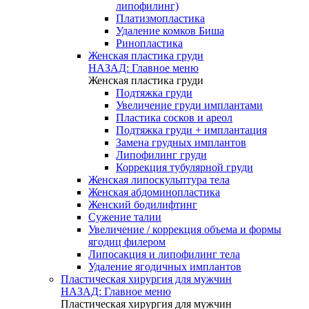
липофилинг)
Платизмопластика
Удаление комков Биша
Ринопластика
Женская пластика груди
НАЗАД: Главное меню
Женская пластика груди
Подтяжка груди
Увеличение груди имплантами
Пластика сосков и ареол
Подтяжка груди + имплантация
Замена грудных имплантов
Липофилинг груди
Коррекция тубулярной груди
Женская липоскульптура тела
Женская абдоминопластика
Женский бодилифтинг
Сужение талии
Увеличение / коррекция объема и формы
ягодиц филером
Липосакция и липофилинг тела
Удаление ягодичных имплантов
Пластическая хирургия для мужчин
НАЗАД: Главное меню
Пластическая хирургия для мужчин