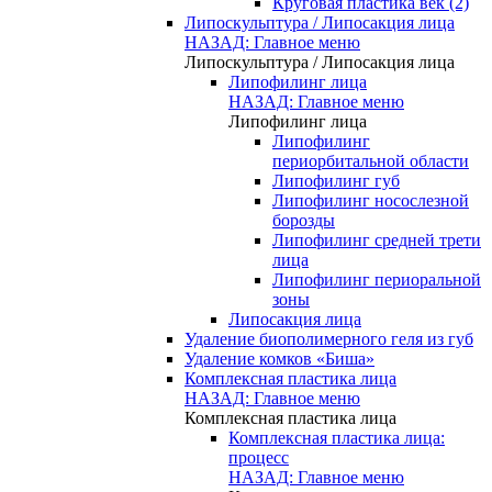
Круговая пластика век (2)
Липоскульптура / Липосакция лица
НАЗАД: Главное меню
Липоскульптура / Липосакция лица
Липофилинг лица
НАЗАД: Главное меню
Липофилинг лица
Липофилинг
периорбитальной области
Липофилинг губ
Липофилинг носослезной
борозды
Липофилинг средней трети
лица
Липофилинг периоральной
зоны
Липосакция лица
Удаление биополимерного геля из губ
Удаление комков «Биша»
Комплексная пластика лица
НАЗАД: Главное меню
Комплексная пластика лица
Комплексная пластика лица:
процесс
НАЗАД: Главное меню