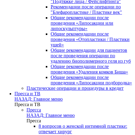
"Подтяжке лица / Фейслифтинга"
Рекомендации после операции по
"Блефаропластике / Пластике век"
Общие рекомендации после
проведения «Липосакции или
липоскульптуры»
Общие рекомендации после
проведения «Отопластики / Пластики
ушей»
Общие рекомендации для пациентов
после проведения операции по
удалению биополимерного геля из губ
Общие рекомендации после
проведения «Удаления комков Биша»
Общие рекомендации после
проведения «Липосакции подбородка»
Пластические операции и процедуры в кредит
Пресса и ТВ
НАЗАД: Главное меню
Пресса и ТВ
Пресса
НАЗАД: Главное меню
Пресса
8 вопросов о женской интимной пластике:
отвечает хирург