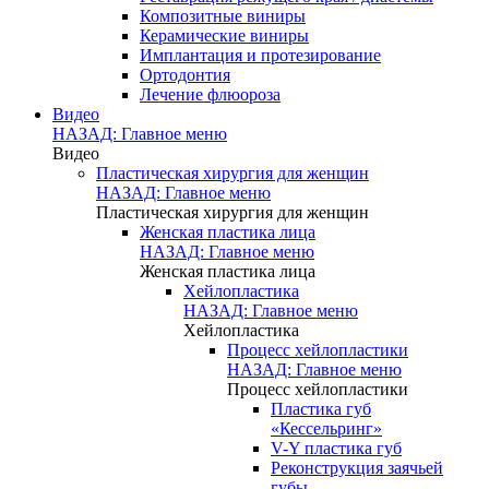
Композитные виниры
Керамические виниры
Имплантация и протезирование
Ортодонтия
Лечение флюороза
Видео
НАЗАД: Главное меню
Видео
Пластическая хирургия для женщин
НАЗАД: Главное меню
Пластическая хирургия для женщин
Женская пластика лица
НАЗАД: Главное меню
Женская пластика лица
Хейлопластика
НАЗАД: Главное меню
Хейлопластика
Процесс хейлопластики
НАЗАД: Главное меню
Процесс хейлопластики
Пластика губ
«Кессельринг»
V-Y пластика губ
Реконструкция заячьей
губы