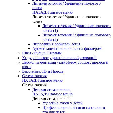
Лигаментотомия / Удлинение полового
члена
НАЗАД: Главное меню
Лигаментотомия / Удлинение полового
члена
Лигаментотомия / Удлинение полового
члена (1)
Лигаментотомия / Удлинение полового
члена (2)
Липосакция лобковой зоны
Аугментация полового члена филлером
Швы / Рубцы / Шрамы
Хирургическое удаление новообразований
Дермопигментация / камуфляж рубцов, шрамов и
швов
Бекстейдж ТВ и Пресса
Стоматология
НАЗАД: Главное меню
Стоматология
Детская стоматология
НАЗАД: Главное меню
Детская стоматология
Удаление зубов у детей
Профессиональная гигиена полости
рта для детей