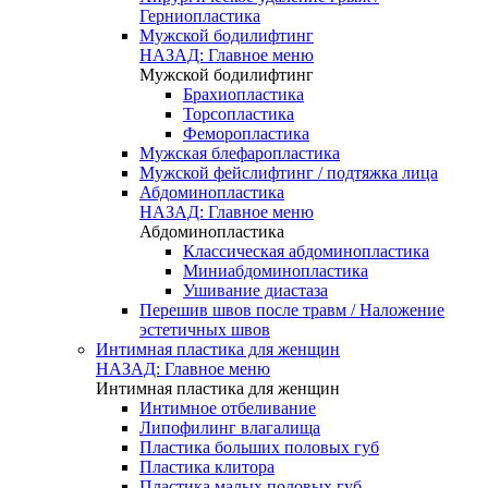
Герниопластика
Мужской бодилифтинг
НАЗАД: Главное меню
Мужской бодилифтинг
Брахиопластика
Торсопластика
Феморопластика
Мужская блефаропластика
Мужской фейслифтинг / подтяжка лица
Абдоминопластика
НАЗАД: Главное меню
Абдоминопластика
Классическая абдоминопластика
Миниабдоминопластика
Ушивание диастаза
Перешив швов после травм / Наложение
эстетичных швов
Интимная пластика для женщин
НАЗАД: Главное меню
Интимная пластика для женщин
Интимное отбеливание
Липофилинг влагалища
Пластика больших половых губ
Пластика клитора
Пластика малых половых губ