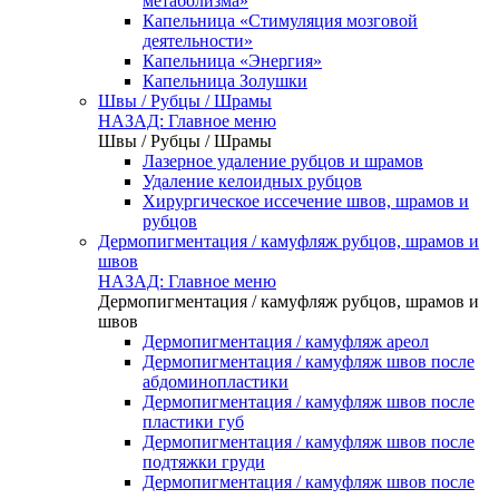
метаболизма»
Капельница «Стимуляция мозговой
деятельности»
Капельница «Энергия»
Капельница Золушки
Швы / Рубцы / Шрамы
НАЗАД: Главное меню
Швы / Рубцы / Шрамы
Лазерное удаление рубцов и шрамов
Удаление келоидных рубцов
Хирургическое иссечение швов, шрамов и
рубцов
Дермопигментация / камуфляж рубцов, шрамов и
швов
НАЗАД: Главное меню
Дермопигментация / камуфляж рубцов, шрамов и
швов
Дермопигментация / камуфляж ареол
Дермопигментация / камуфляж швов после
абдоминопластики
Дермопигментация / камуфляж швов после
пластики губ
Дермопигментация / камуфляж швов после
подтяжки груди
Дермопигментация / камуфляж швов после