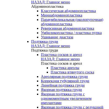
НАЗАД: Главное меню
Абдоминопластика
Классическая абдоминопластика
Миниабдоминопластика
Параумбиликальная (околопупочная)
абдоминопластика
Реверсивная абдоминопластика
Умбиликопластика / пластика пупка
Ушивание диастаза
Подтяжка груди
НАЗАД: Главное меню
Подтяжка груди
Пластика сосков и ареол
НАЗАД: Главное меню
Пластика сосков и ареол
Пластика ареолы
Пластика втянутого соска
Ареолярная подтяжка груди
Коррекция тубулярной груди
Линейная подтяжка груди
Якорная подтяжка груди
Якорная подтяжка груди с
одномоментным увеличением
имплантами
Якорная подтяжка груди с редукцией