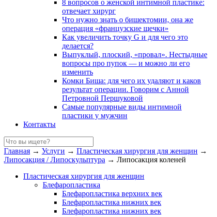
8 вопросов о женской интимной пластике:
отвечает хирург
Что нужно знать о бишектомии, она же
операция «французские щечки»
Как увеличить точку G и для чего это
делается?
Выпуклый, плоский, «провал». Нестыдные
вопросы про пупок — и можно ли его
изменить
Комки Биша: для чего их удаляют и каков
результат операции. Говорим с Анной
Петровной Першуковой
Самые популярные виды интимной
пластики у мужчин
Контакты
Главная
→
Услуги
→
Пластическая хирургия для женщин
→
Липосакция / Липоскульптура
→
Липосакция коленей
Пластическая хирургия для женщин
Блефаропластика
Блефаропластика верхних век
Блефаропластика нижних век
Блефаропластика нижних век