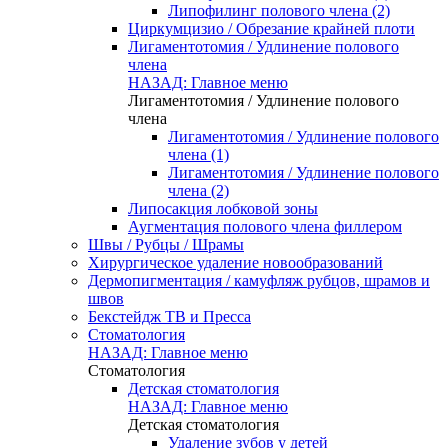
Липофилинг полового члена (2)
Циркумцизио / Обрезание крайней плоти
Лигаментотомия / Удлинение полового
члена
НАЗАД: Главное меню
Лигаментотомия / Удлинение полового
члена
Лигаментотомия / Удлинение полового
члена (1)
Лигаментотомия / Удлинение полового
члена (2)
Липосакция лобковой зоны
Аугментация полового члена филлером
Швы / Рубцы / Шрамы
Хирургическое удаление новообразований
Дермопигментация / камуфляж рубцов, шрамов и
швов
Бекстейдж ТВ и Пресса
Стоматология
НАЗАД: Главное меню
Стоматология
Детская стоматология
НАЗАД: Главное меню
Детская стоматология
Удаление зубов у детей