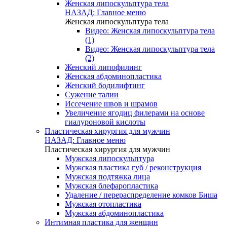
Женская липоскульптура тела
НАЗАД: Главное меню
Женская липоскульптура тела
Видео: Женская липоскульптура тела
(1)
Видео: Женская липоскульптура тела
(2)
Женский липофилинг
Женская абдоминопластика
Женский бодилифтинг
Сужение талии
Иссечение швов и шрамов
Увеличение ягодиц филерами на основе
гиалуроновой кислоты
Пластическая хирургия для мужчин
НАЗАД: Главное меню
Пластическая хирургия для мужчин
Мужская липоскульптура
Мужская пластика губ / реконструкция
Мужская подтяжка лица
Мужская блефаропластика
Удаление / перераспределение комков Биша
Мужская отопластика
Мужская абдоминопластика
Интимная пластика для женщин