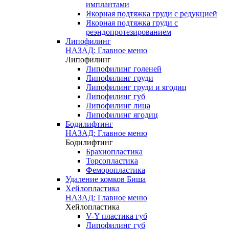
имплантами
Якорная подтяжка груди с редукцией
Якорная подтяжка груди с
реэндопротезированием
Липофилинг
НАЗАД: Главное меню
Липофилинг
Липофилинг голеней
Липофилинг груди
Липофилинг груди и ягодиц
Липофилинг губ
Липофилинг лица
Липофилинг ягодиц
Бодилифтинг
НАЗАД: Главное меню
Бодилифтинг
Брахиопластика
Торсопластика
Феморопластика
Удаление комков Биша
Хейлопластика
НАЗАД: Главное меню
Хейлопластика
V-Y пластика губ
Липофилинг губ