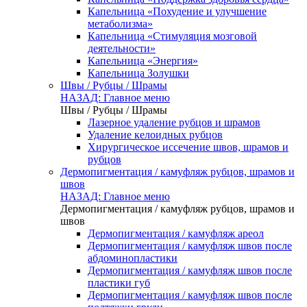
Капельница «Похудение и улучшение
метаболизма»
Капельница «Стимуляция мозговой
деятельности»
Капельница «Энергия»
Капельница Золушки
Швы / Рубцы / Шрамы
НАЗАД: Главное меню
Швы / Рубцы / Шрамы
Лазерное удаление рубцов и шрамов
Удаление келоидных рубцов
Хирургическое иссечение швов, шрамов и
рубцов
Дермопигментация / камуфляж рубцов, шрамов и
швов
НАЗАД: Главное меню
Дермопигментация / камуфляж рубцов, шрамов и
швов
Дермопигментация / камуфляж ареол
Дермопигментация / камуфляж швов после
абдоминопластики
Дермопигментация / камуфляж швов после
пластики губ
Дермопигментация / камуфляж швов после