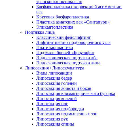
трансконъюнктивально
Блефаропластика с коррекцией асимметрии
век
Круговая блефаропластика
Пластика азиатских век «Сангапури»
Эпикантопластика
Подтяжка лица
Классический фейслифтинг
Лифтинг шейно-подбородочного угла
Платизмопластика
Подтяжка бровей «Броулифт»
Эндоскопическая подтяжка лба
Эндоскопическая подтяжка лица
Липосакция / Липоскульптура
Виды липосакции
Липосакция бедер
Липосакция голеней
Липосакция живота и боков
Липосакция климактерического бугорка
Липосакция коленей
Липосакция ног
Липосакция подбородка
Липосакция подмышечных зон
Липосакция рук
Липосакция спины