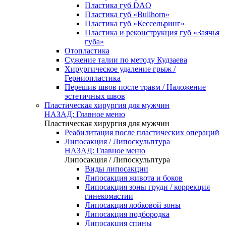
Пластика губ DAO
Пластика губ «Bullhorn»
Пластика губ «Кессельринг»
Пластика и реконструкция губ «Заячья
губа»
Отопластика
Сужение талии по методу Кудзаева
Хирургическое удаление грыж /
Герниопластика
Перешив швов после травм / Наложение
эстетичных швов
Пластическая хирургия для мужчин
НАЗАД: Главное меню
Пластическая хирургия для мужчин
Реабилитация после пластических операций
Липосакция / Липоскульптура
НАЗАД: Главное меню
Липосакция / Липоскульптура
Виды липосакции
Липосакция живота и боков
Липосакция зоны груди / коррекция
гинекомастии
Липосакция лобковой зоны
Липосакция подбородка
Липосакция спины