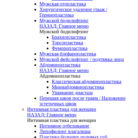
Мужская отопластика
Хирургическое удаление грыж /
Герниопластика
Мужской бодилифтинг
НАЗАД: Главное меню
Мужской бодилифтинг
Брахиопластика
Торсопластика
Феморопластика
Мужская блефаропластика
Мужской фейслифтинг / подтяжка лица
Абдоминопластика
НАЗАД: Главное меню
Абдоминопластика
Классическая абдоминопластика
Миниабдоминопластика
Ушивание диастаза
Перешив швов после травм / Наложение
эстетичных швов
Интимная пластика для женщин
НАЗАД: Главное меню
Интимная пластика для женщин
Интимное отбеливание
Липофилинг влагалища
Пластика больших половых губ