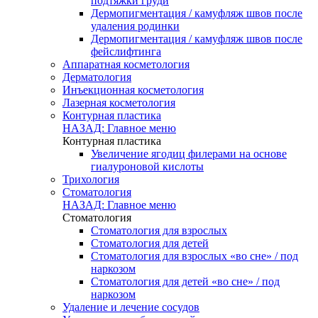
подтяжки груди
Дермопигментация / камуфляж швов после
удаления родинки
Дермопигментация / камуфляж швов после
фейслифтинга
Аппаратная косметология
Дерматология
Инъекционная косметология
Лазерная косметология
Контурная пластика
НАЗАД: Главное меню
Контурная пластика
Увеличение ягодиц филерами на основе
гиалуроновой кислоты
Трихология
Стоматология
НАЗАД: Главное меню
Стоматология
Стоматология для взрослых
Стоматология для детей
Стоматология для взрослых «во сне» / под
наркозом
Стоматология для детей «во сне» / под
наркозом
Удаление и лечение сосудов