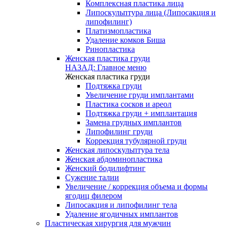
Комплексная пластика лица
Липоскульптура лица (Липосакция и
липофилинг)
Платизмопластика
Удаление комков Биша
Ринопластика
Женская пластика груди
НАЗАД: Главное меню
Женская пластика груди
Подтяжка груди
Увеличение груди имплантами
Пластика сосков и ареол
Подтяжка груди + имплантация
Замена грудных имплантов
Липофилинг груди
Коррекция тубулярной груди
Женская липоскульптура тела
Женская абдоминопластика
Женский бодилифтинг
Сужение талии
Увеличение / коррекция объема и формы
ягодиц филером
Липосакция и липофилинг тела
Удаление ягодичных имплантов
Пластическая хирургия для мужчин