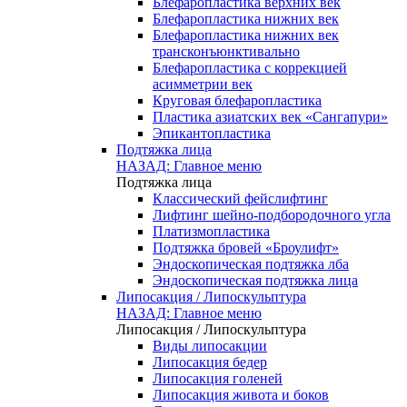
Блефаропластика верхних век
Блефаропластика нижних век
Блефаропластика нижних век
трансконъюнктивально
Блефаропластика с коррекцией
асимметрии век
Круговая блефаропластика
Пластика азиатских век «Сангапури»
Эпикантопластика
Подтяжка лица
НАЗАД: Главное меню
Подтяжка лица
Классический фейслифтинг
Лифтинг шейно-подбородочного угла
Платизмопластика
Подтяжка бровей «Броулифт»
Эндоскопическая подтяжка лба
Эндоскопическая подтяжка лица
Липосакция / Липоскульптура
НАЗАД: Главное меню
Липосакция / Липоскульптура
Виды липосакции
Липосакция бедер
Липосакция голеней
Липосакция живота и боков