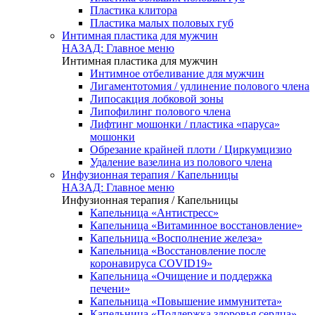
Пластика клитора
Пластика малых половых губ
Интимная пластика для мужчин
НАЗАД: Главное меню
Интимная пластика для мужчин
Интимное отбеливание для мужчин
Лигаментотомия / удлинение полового члена
Липосакция лобковой зоны
Липофилинг полового члена
Лифтинг мошонки / пластика «паруса»
мошонки
Обрезание крайней плоти / Циркумцизио
Удаление вазелина из полового члена
Инфузионная терапия / Капельницы
НАЗАД: Главное меню
Инфузионная терапия / Капельницы
Капельница «Антистресс»
Капельница «Витаминное восстановление»
Капельница «Восполнение железа»
Капельница «Восстановление после
коронавируса COVID19»
Капельница «Очищение и поддержка
печени»
Капельница «Повышение иммунитета»
Капельница «Поддержка здоровья сердца»