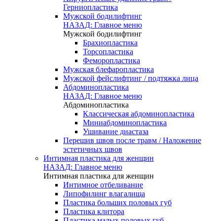
Герниопластика
Мужской бодилифтинг
НАЗАД: Главное меню
Мужской бодилифтинг
Брахиопластика
Торсопластика
Феморопластика
Мужская блефаропластика
Мужской фейслифтинг / подтяжка лица
Абдоминопластика
НАЗАД: Главное меню
Абдоминопластика
Классическая абдоминопластика
Миниабдоминопластика
Ушивание диастаза
Перешив швов после травм / Наложение
эстетичных швов
Интимная пластика для женщин
НАЗАД: Главное меню
Интимная пластика для женщин
Интимное отбеливание
Липофилинг влагалища
Пластика больших половых губ
Пластика клитора
Пластика малых половых губ