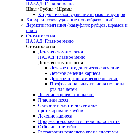
НАЗАД: Главное меню
Швы / Рубцы / Шрамы
Хирургическое удаление шрамов и рубцов
Хирургическое удаление новообразований
Дермопигментация / камуфляж рубцов, шрамов и
швов
Стоматология
НАЗАД: Главное меню
Стоматология
Детская стоматология
НАЗАД: Главное меню
Детская стоматология
Детское ортодонтическое лечение
Детское лечение кариеса
Детское терапевтическое лечение
Профессиональная гигиена полости
рта для детей
Лечение корневых каналов
Пластика десен
Съемное и частично съемное
протезирование зубов
Лечение кариеса
Профессиональная гигиена полости рта
Отбеливание зубов
Реставрация режущего края / диастемы