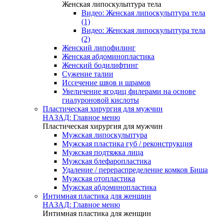
Женская липоскульптура тела
Видео: Женская липоскульптура тела
(1)
Видео: Женская липоскульптура тела
(2)
Женский липофилинг
Женская абдоминопластика
Женский бодилифтинг
Сужение талии
Иссечение швов и шрамов
Увеличение ягодиц филерами на основе
гиалуроновой кислоты
Пластическая хирургия для мужчин
НАЗАД: Главное меню
Пластическая хирургия для мужчин
Мужская липоскульптура
Мужская пластика губ / реконструкция
Мужская подтяжка лица
Мужская блефаропластика
Удаление / перераспределение комков Биша
Мужская отопластика
Мужская абдоминопластика
Интимная пластика для женщин
НАЗАД: Главное меню
Интимная пластика для женщин