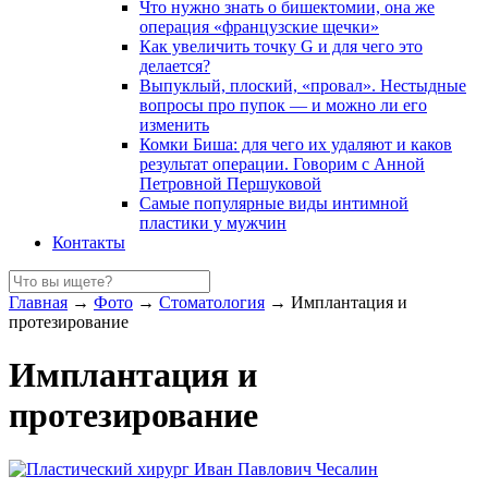
Что нужно знать о бишектомии, она же
операция «французские щечки»
Как увеличить точку G и для чего это
делается?
Выпуклый, плоский, «провал». Нестыдные
вопросы про пупок — и можно ли его
изменить
Комки Биша: для чего их удаляют и каков
результат операции. Говорим с Анной
Петровной Першуковой
Самые популярные виды интимной
пластики у мужчин
Контакты
Главная
→
Фото
→
Стоматология
→
Имплантация и
протезирование
Имплантация и
протезирование