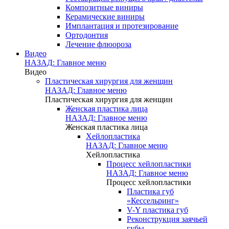
Композитные виниры
Керамические виниры
Имплантация и протезирование
Ортодонтия
Лечение флюороза
Видео
НАЗАД: Главное меню
Видео
Пластическая хирургия для женщин
НАЗАД: Главное меню
Пластическая хирургия для женщин
Женская пластика лица
НАЗАД: Главное меню
Женская пластика лица
Хейлопластика
НАЗАД: Главное меню
Хейлопластика
Процесс хейлопластики
НАЗАД: Главное меню
Процесс хейлопластики
Пластика губ
«Кессельринг»
V-Y пластика губ
Реконструкция заячьей
губы