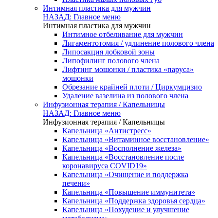
Интимная пластика для мужчин
НАЗАД: Главное меню
Интимная пластика для мужчин
Интимное отбеливание для мужчин
Лигаментотомия / удлинение полового члена
Липосакция лобковой зоны
Липофилинг полового члена
Лифтинг мошонки / пластика «паруса»
мошонки
Обрезание крайней плоти / Циркумцизио
Удаление вазелина из полового члена
Инфузионная терапия / Капельницы
НАЗАД: Главное меню
Инфузионная терапия / Капельницы
Капельница «Антистресс»
Капельница «Витаминное восстановление»
Капельница «Восполнение железа»
Капельница «Восстановление после
коронавируса COVID19»
Капельница «Очищение и поддержка
печени»
Капельница «Повышение иммунитета»
Капельница «Поддержка здоровья сердца»
Капельница «Похудение и улучшение