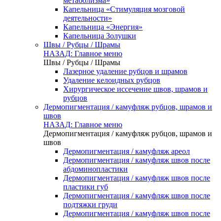
метаболизма»
Капельница «Стимуляция мозговой
деятельности»
Капельница «Энергия»
Капельница Золушки
Швы / Рубцы / Шрамы
НАЗАД: Главное меню
Швы / Рубцы / Шрамы
Лазерное удаление рубцов и шрамов
Удаление келоидных рубцов
Хирургическое иссечение швов, шрамов и
рубцов
Дермопигментация / камуфляж рубцов, шрамов и
швов
НАЗАД: Главное меню
Дермопигментация / камуфляж рубцов, шрамов и
швов
Дермопигментация / камуфляж ареол
Дермопигментация / камуфляж швов после
абдоминопластики
Дермопигментация / камуфляж швов после
пластики губ
Дермопигментация / камуфляж швов после
подтяжки груди
Дермопигментация / камуфляж швов после