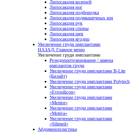
Липосакция коленей
Липосакция ног
Липосакция подбородка
Липосакция подмышечных зон
Липосакция рук
Липосакция спины
Липосакция щек
Липосакция ягодиц
Увеличение груди имплантами
НАЗАД: Главное меню
Увеличение груди имплантами
Реэндопротезирование / замена
имплантов груди
Увеличение груди имплантами B-Lite
(Билайт)
Увеличение груди имплантами Polytech
Увеличение груди имплантами
«Evrosilicon»
Увеличение груди имплантами
«Mentor»
Увеличение груди имплантами
«Motiva»
Увеличение груди имплантами
«Silimed»
Абдоминопластика