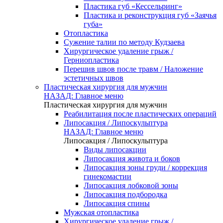
Пластика губ «Кессельринг»
Пластика и реконструкция губ «Заячья
губа»
Отопластика
Сужение талии по методу Кудзаева
Хирургическое удаление грыж /
Герниопластика
Перешив швов после травм / Наложение
эстетичных швов
Пластическая хирургия для мужчин
НАЗАД: Главное меню
Пластическая хирургия для мужчин
Реабилитация после пластических операций
Липосакция / Липоскульптура
НАЗАД: Главное меню
Липосакция / Липоскульптура
Виды липосакции
Липосакция живота и боков
Липосакция зоны груди / коррекция
гинекомастии
Липосакция лобковой зоны
Липосакция подбородка
Липосакция спины
Мужская отопластика
Хирургическое удаление грыж /