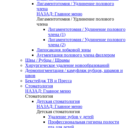
Лигаментотомия / Удлинение полового
члена
НАЗАД: Главное меню
Лигаментотомия / Удлинение полового
члена
Лигаментотомия / Удлинение полового
члена (1)
Лигаментотомия / Удлинение полового
члена (2)
Липосакция лобковой зоны
Аугментация полового члена филлером
Швы / Рубцы / Шрамы
Хирургическое удаление новообразований
Дермопигментация / камуфляж рубцов, шрамов и
швов
Бекстейдж ТВ и Пресса
Стоматология
НАЗАД: Главное меню
Стоматология
Детская стоматология
НАЗАД: Главное меню
Детская стоматология
Удаление зубов у детей
Профессиональная гигиена полости
рта для детей