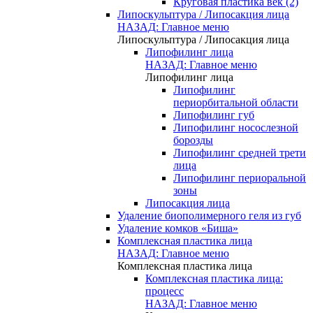
Круговая пластика век (2)
Липоскульптура / Липосакция лица
НАЗАД: Главное меню
Липоскульптура / Липосакция лица
Липофилинг лица
НАЗАД: Главное меню
Липофилинг лица
Липофилинг
периорбитальной области
Липофилинг губ
Липофилинг носослезной
борозды
Липофилинг средней трети
лица
Липофилинг периоральной
зоны
Липосакция лица
Удаление биополимерного геля из губ
Удаление комков «Биша»
Комплексная пластика лица
НАЗАД: Главное меню
Комплексная пластика лица
Комплексная пластика лица:
процесс
НАЗАД: Главное меню