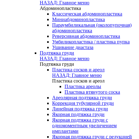
НАЗАД: Главное меню
Абдоминопластика
Классическая абдоминопластика
Миниабдоминопластика
Параумбиликальная (околопупочная)
абдоминопластика
Реверсивная абдоминопластика
Умбиликопластика / пластика пупка
Ушивание диастаза
Подтяжка груди
НАЗАД: Главное меню
Подтяжка груди
Пластика сосков и ареол
НАЗАД: Главное меню
Пластика сосков и ареол
Пластика ареолы
Пластика втянутого соска
Ареолярная подтяжка груди
Коррекция тубулярной груди
Линейная подтяжка груди
Якорная подтяжка груди
Якорная подтяжка груди с
одномоментным увеличением
имплантами
Якорная подтяжка груди с редукцией