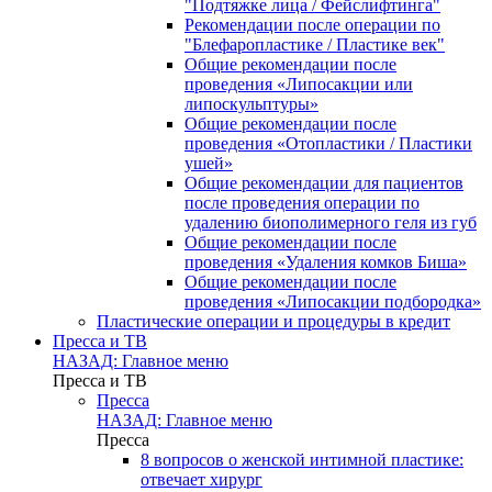
"Подтяжке лица / Фейслифтинга"
Рекомендации после операции по
"Блефаропластике / Пластике век"
Общие рекомендации после
проведения «Липосакции или
липоскульптуры»
Общие рекомендации после
проведения «Отопластики / Пластики
ушей»
Общие рекомендации для пациентов
после проведения операции по
удалению биополимерного геля из губ
Общие рекомендации после
проведения «Удаления комков Биша»
Общие рекомендации после
проведения «Липосакции подбородка»
Пластические операции и процедуры в кредит
Пресса и ТВ
НАЗАД: Главное меню
Пресса и ТВ
Пресса
НАЗАД: Главное меню
Пресса
8 вопросов о женской интимной пластике:
отвечает хирург