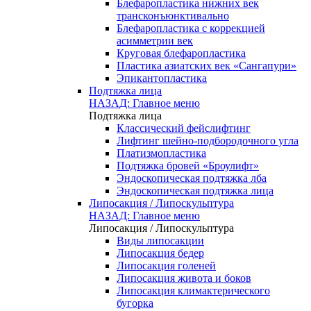
Блефаропластика нижних век
трансконъюнктивально
Блефаропластика с коррекцией
асимметрии век
Круговая блефаропластика
Пластика азиатских век «Сангапури»
Эпикантопластика
Подтяжка лица
НАЗАД: Главное меню
Подтяжка лица
Классический фейслифтинг
Лифтинг шейно-подбородочного угла
Платизмопластика
Подтяжка бровей «Броулифт»
Эндоскопическая подтяжка лба
Эндоскопическая подтяжка лица
Липосакция / Липоскульптура
НАЗАД: Главное меню
Липосакция / Липоскульптура
Виды липосакции
Липосакция бедер
Липосакция голеней
Липосакция живота и боков
Липосакция климактерического
бугорка