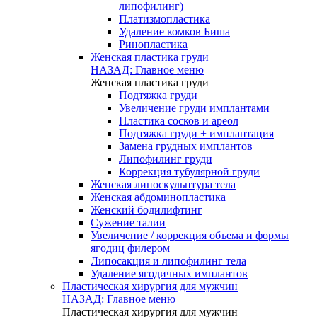
липофилинг)
Платизмопластика
Удаление комков Биша
Ринопластика
Женская пластика груди
НАЗАД: Главное меню
Женская пластика груди
Подтяжка груди
Увеличение груди имплантами
Пластика сосков и ареол
Подтяжка груди + имплантация
Замена грудных имплантов
Липофилинг груди
Коррекция тубулярной груди
Женская липоскульптура тела
Женская абдоминопластика
Женский бодилифтинг
Сужение талии
Увеличение / коррекция объема и формы
ягодиц филером
Липосакция и липофилинг тела
Удаление ягодичных имплантов
Пластическая хирургия для мужчин
НАЗАД: Главное меню
Пластическая хирургия для мужчин