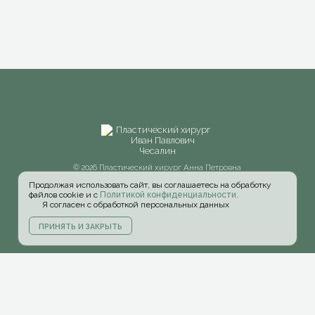
© 2026 Пластический хирург Анна Петровна
Першукова
Сайт разработан
MAKE-WEBSITE.ru
Продолжая использовать сайт, вы соглашаетесь на обработку
файлов cookie и с
Политикой конфиденциальности
.
Я согласен с обработкой персональных данных
ПРИНЯТЬ И ЗАКРЫТЬ
Главная
О докторе
Услуги
Прайс
Фото
Видео
Акции
Блог