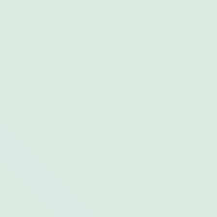
ким вмешательствам.
менно выявлять начальные
я, влияющие на формирование