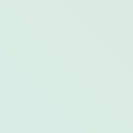
специа
Инфузионная терапия /
Капельницы
В детс
технол
дентал
Швы / Рубцы / Шрамы
терапе
манипу
Дермопигментация / камуфляж
рубцов, шрамов и швов
Для де
неврол
Аппаратная косметология
подход
мягкое
Дерматология
Инъекционная косметология
Лазерная косметология
Контурная пластика