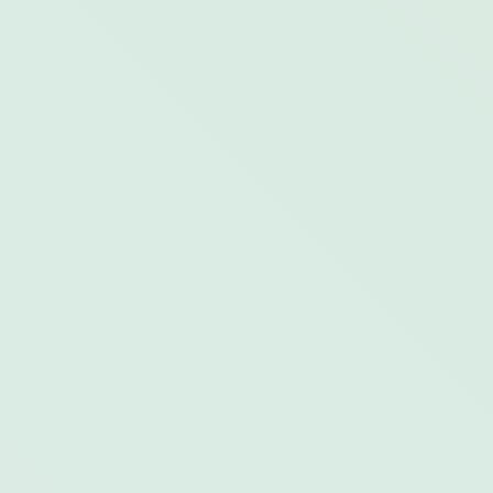
стки потемнения или изменение цвета эмали;
иозные поражения молочных ил постоянных зубов;
риятный запах изо рта;
воточивость, воспаление и отечность десен;
вматические повреждения зубов;
малии прикуса, затруднения жевания и речи;
т, зубной камень;
ушения сроков прорезывания;
ышенная чувствительность эмали;
бходимость подготовки к ортодонтическим или хирургичес
Регулярные осмотры позволяют своевре
нарушения и предотвращать осложнени