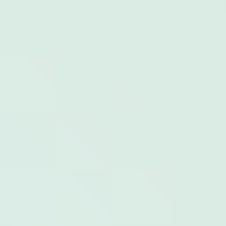
сиональная гигиеническая чистка зубов,
ие некариозного дефекта твёрдых тканей зуба
кий прием
 составление индивидуального плана. Лечение
льный комфорт и минимизацию стресса.
сшумные турбины и наконечники нового
ий со «сверлом». Встроенные световоды в
ышей.
ие детей от процесса. Седация / закись
ую стабильность ребенка без глубокой потери
ирители рта в форме кольца / рамки,
, снимая постоянное напряжение с
чайные травмы.