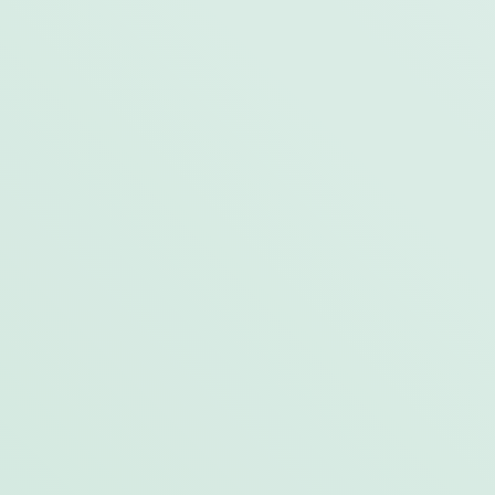
Детск
молоч
зуба
Как
Первый
малень
Ребено
поколе
инстру
Мульти
азота 
сознан
фиксир
жевате