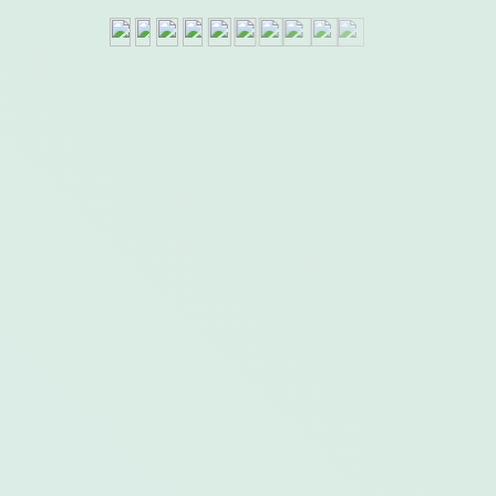
постоянного прикуса.
готовка ребенка к стоматологическ
посещением рекомендуется провести гигиенические процед
тью безопасно и проводится для сохранения здоровья. С малы
до приема, чтобы пациент успел привыкнуть к обстановке. 
овании лечения «во сне» обязательны: консультация анестез
до процедуры следует исключить прием пищи, что обеспечи
бления.