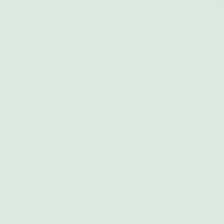
лизированные стажировки и сертификационные программы 
ком отделении клиники используются исключительно совре
огии, ориентированные на максимальную точность диагност
ьным микроскопом, КТ с высоким разрешением, цифровое и
втические методики, атравматичные протоколы Icon и GBT.
ляции с высокой эффективностью и предельной деликатнос
тей с низким болевым порогом, повышенной эмоциональной 
огическим особенностями предусмотрено лечение с систем
 полностью исключает стрессовую реакцию, предотвращае
 проведение процедур любого объема без дискомфорта.