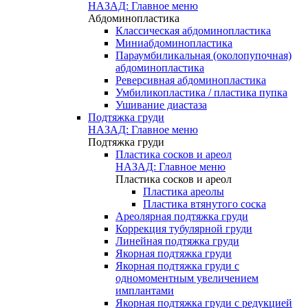
НАЗАД: Главное меню
Абдоминопластика
Классическая абдоминопластика
Миниабдоминопластика
Параумбиликальная (околопупочная)
абдоминопластика
Реверсивная абдоминопластика
Умбиликопластика / пластика пупка
Ушивание диастаза
Подтяжка груди
НАЗАД: Главное меню
Подтяжка груди
Пластика сосков и ареол
НАЗАД: Главное меню
Пластика сосков и ареол
Пластика ареолы
Пластика втянутого соска
Ареолярная подтяжка груди
Коррекция тубулярной груди
Линейная подтяжка груди
Якорная подтяжка груди
Якорная подтяжка груди с
одномоментным увеличением
имплантами
Якорная подтяжка груди с редукцией