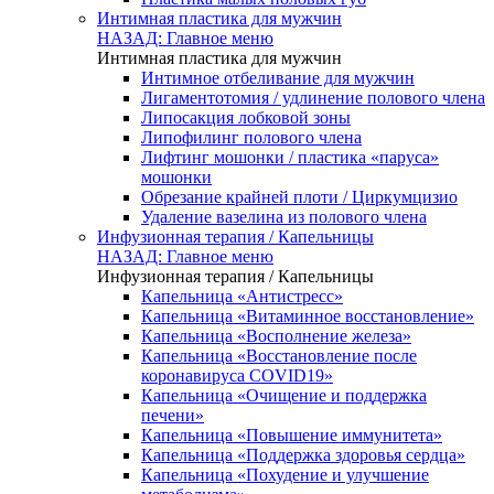
Интимная пластика для мужчин
НАЗАД: Главное меню
Интимная пластика для мужчин
Интимное отбеливание для мужчин
Лигаментотомия / удлинение полового члена
Липосакция лобковой зоны
Липофилинг полового члена
Лифтинг мошонки / пластика «паруса»
мошонки
Обрезание крайней плоти / Циркумцизио
Удаление вазелина из полового члена
Инфузионная терапия / Капельницы
НАЗАД: Главное меню
Инфузионная терапия / Капельницы
Капельница «Антистресс»
Капельница «Витаминное восстановление»
Капельница «Восполнение железа»
Капельница «Восстановление после
коронавируса COVID19»
Капельница «Очищение и поддержка
печени»
Капельница «Повышение иммунитета»
Капельница «Поддержка здоровья сердца»
Капельница «Похудение и улучшение