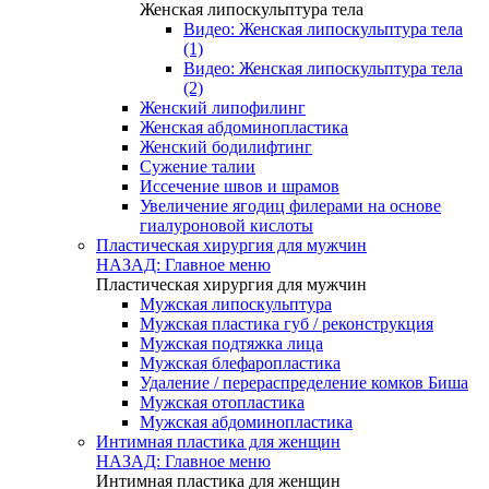
Женская липоскульптура тела
Видео: Женская липоскульптура тела
(1)
Видео: Женская липоскульптура тела
(2)
Женский липофилинг
Женская абдоминопластика
Женский бодилифтинг
Сужение талии
Иссечение швов и шрамов
Увеличение ягодиц филерами на основе
гиалуроновой кислоты
Пластическая хирургия для мужчин
НАЗАД: Главное меню
Пластическая хирургия для мужчин
Мужская липоскульптура
Мужская пластика губ / реконструкция
Мужская подтяжка лица
Мужская блефаропластика
Удаление / перераспределение комков Биша
Мужская отопластика
Мужская абдоминопластика
Интимная пластика для женщин
НАЗАД: Главное меню
Интимная пластика для женщин