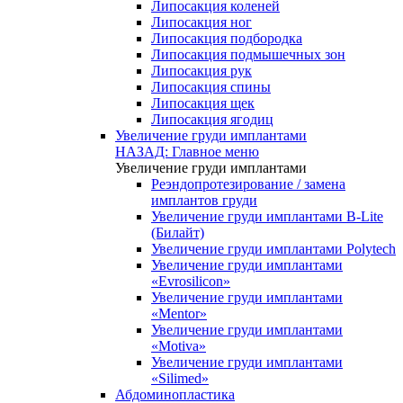
Липосакция коленей
Липосакция ног
Липосакция подбородка
Липосакция подмышечных зон
Липосакция рук
Липосакция спины
Липосакция щек
Липосакция ягодиц
Увеличение груди имплантами
НАЗАД: Главное меню
Увеличение груди имплантами
Реэндопротезирование / замена
имплантов груди
Увеличение груди имплантами B-Lite
(Билайт)
Увеличение груди имплантами Polytech
Увеличение груди имплантами
«Evrosilicon»
Увеличение груди имплантами
«Mentor»
Увеличение груди имплантами
«Motiva»
Увеличение груди имплантами
«Silimed»
Абдоминопластика