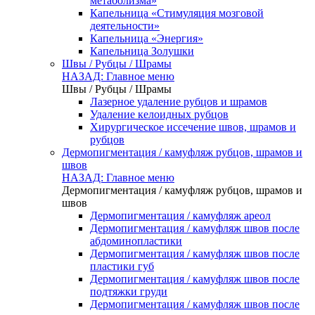
метаболизма»
Капельница «Стимуляция мозговой
деятельности»
Капельница «Энергия»
Капельница Золушки
Швы / Рубцы / Шрамы
НАЗАД: Главное меню
Швы / Рубцы / Шрамы
Лазерное удаление рубцов и шрамов
Удаление келоидных рубцов
Хирургическое иссечение швов, шрамов и
рубцов
Дермопигментация / камуфляж рубцов, шрамов и
швов
НАЗАД: Главное меню
Дермопигментация / камуфляж рубцов, шрамов и
швов
Дермопигментация / камуфляж ареол
Дермопигментация / камуфляж швов после
абдоминопластики
Дермопигментация / камуфляж швов после
пластики губ
Дермопигментация / камуфляж швов после
подтяжки груди
Дермопигментация / камуфляж швов после