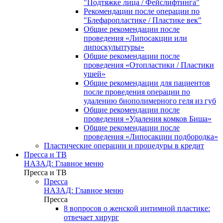
"Подтяжке лица / Фейслифтинга"
Рекомендации после операции по
"Блефаропластике / Пластике век"
Общие рекомендации после
проведения «Липосакции или
липоскульптуры»
Общие рекомендации после
проведения «Отопластики / Пластики
ушей»
Общие рекомендации для пациентов
после проведения операции по
удалению биополимерного геля из губ
Общие рекомендации после
проведения «Удаления комков Биша»
Общие рекомендации после
проведения «Липосакции подбородка»
Пластические операции и процедуры в кредит
Пресса и ТВ
НАЗАД: Главное меню
Пресса и ТВ
Пресса
НАЗАД: Главное меню
Пресса
8 вопросов о женской интимной пластике:
отвечает хирург