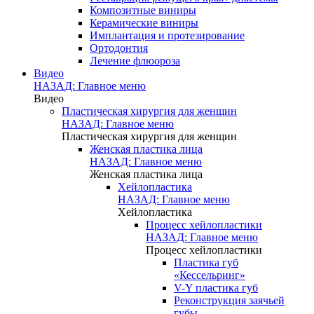
Композитные виниры
Керамические виниры
Имплантация и протезирование
Ортодонтия
Лечение флюороза
Видео
НАЗАД: Главное меню
Видео
Пластическая хирургия для женщин
НАЗАД: Главное меню
Пластическая хирургия для женщин
Женская пластика лица
НАЗАД: Главное меню
Женская пластика лица
Хейлопластика
НАЗАД: Главное меню
Хейлопластика
Процесс хейлопластики
НАЗАД: Главное меню
Процесс хейлопластики
Пластика губ
«Кессельринг»
V-Y пластика губ
Реконструкция заячьей
губы