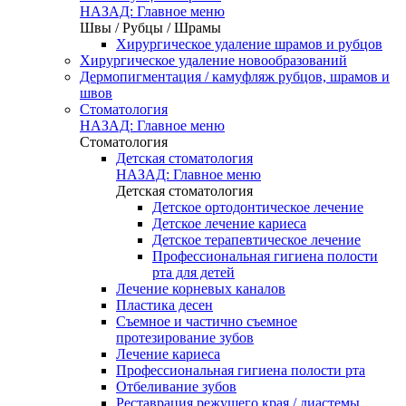
НАЗАД: Главное меню
Швы / Рубцы / Шрамы
Хирургическое удаление шрамов и рубцов
Хирургическое удаление новообразований
Дермопигментация / камуфляж рубцов, шрамов и
швов
Стоматология
НАЗАД: Главное меню
Стоматология
Детская стоматология
НАЗАД: Главное меню
Детская стоматология
Детское ортодонтическое лечение
Детское лечение кариеса
Детское терапевтическое лечение
Профессиональная гигиена полости
рта для детей
Лечение корневых каналов
Пластика десен
Съемное и частично съемное
протезирование зубов
Лечение кариеса
Профессиональная гигиена полости рта
Отбеливание зубов
Реставрация режущего края / диастемы