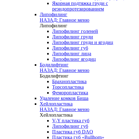
Якорная подтяжка груди с
реэндопротезированием
Липофилинг
НАЗАД: Главное меню
Липофилинг
Липофилинг голеней
Липофилинг груди
Липофилинг груди и ягодиц
Липофилинг губ
Липофилинг лица
Липофилинг ягодиц
Бодилифтинг
НАЗАД: Главное меню
Бодилифтинг
Брахиопластика
Торсопластика
Феморопластика
Удаление комков Биша
Хейлопластика
НАЗАД: Главное меню
Хейлопластика
V-Y пластика губ
Липофилинг губ
Пластика губ DAO
Пластика губ «Bullhorn»