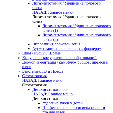
Лигаментотомия / Удлинение полового
члена
НАЗАД: Главное меню
Лигаментотомия / Удлинение полового
члена
Лигаментотомия / Удлинение полового
члена (1)
Лигаментотомия / Удлинение полового
члена (2)
Липосакция лобковой зоны
Аугментация полового члена филлером
Швы / Рубцы / Шрамы
Хирургическое удаление новообразований
Дермопигментация / камуфляж рубцов, шрамов и
швов
Бекстейдж ТВ и Пресса
Стоматология
НАЗАД: Главное меню
Стоматология
Детская стоматология
НАЗАД: Главное меню
Детская стоматология
Удаление зубов у детей
Профессиональная гигиена полости
рта для детей