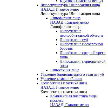
Круговая пластика век (2)
Липоскульптура / Липосакция лица
НАЗАД: Главное меню
Липоскульптура / Липосакция лица
Липофилинг лица
НАЗАД: Главное меню
Липофилинг лица
Липофилинг
периорбитальной области
Липофилинг губ
Липофилинг носослезной
борозды
Липофилинг средней трети
лица
Липофилинг периоральной
зоны
Липосакция лица
Удаление биополимерного геля из губ
Удаление комков «Биша»
Комплексная пластика лица
НАЗАД: Главное меню
Комплексная пластика лица
Комплексная пластика лица:
процесс
НАЗАД: Главное меню