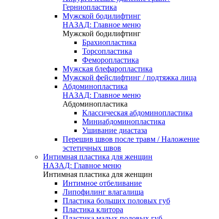
Герниопластика
Мужской бодилифтинг
НАЗАД: Главное меню
Мужской бодилифтинг
Брахиопластика
Торсопластика
Феморопластика
Мужская блефаропластика
Мужской фейслифтинг / подтяжка лица
Абдоминопластика
НАЗАД: Главное меню
Абдоминопластика
Классическая абдоминопластика
Миниабдоминопластика
Ушивание диастаза
Перешив швов после травм / Наложение
эстетичных швов
Интимная пластика для женщин
НАЗАД: Главное меню
Интимная пластика для женщин
Интимное отбеливание
Липофилинг влагалища
Пластика больших половых губ
Пластика клитора
Пластика малых половых губ