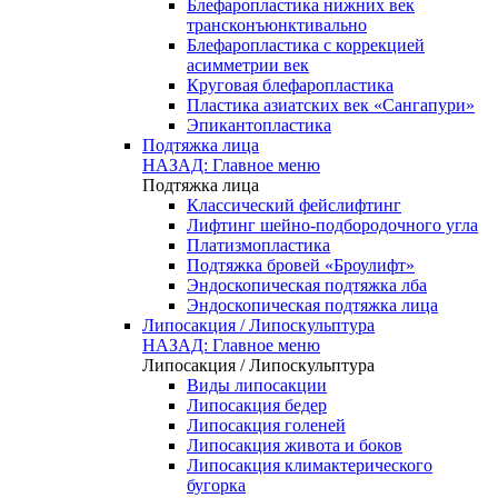
Блефаропластика нижних век
трансконъюнктивально
Блефаропластика с коррекцией
асимметрии век
Круговая блефаропластика
Пластика азиатских век «Сангапури»
Эпикантопластика
Подтяжка лица
НАЗАД: Главное меню
Подтяжка лица
Классический фейслифтинг
Лифтинг шейно-подбородочного угла
Платизмопластика
Подтяжка бровей «Броулифт»
Эндоскопическая подтяжка лба
Эндоскопическая подтяжка лица
Липосакция / Липоскульптура
НАЗАД: Главное меню
Липосакция / Липоскульптура
Виды липосакции
Липосакция бедер
Липосакция голеней
Липосакция живота и боков
Липосакция климактерического
бугорка