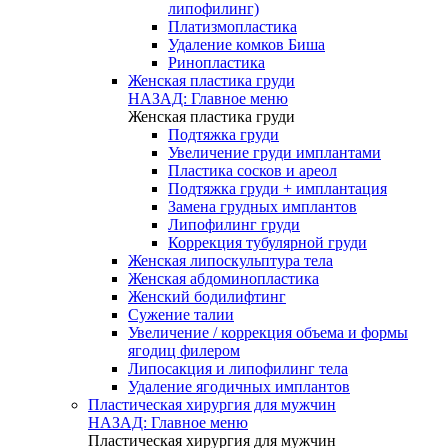
липофилинг)
Платизмопластика
Удаление комков Биша
Ринопластика
Женская пластика груди
НАЗАД: Главное меню
Женская пластика груди
Подтяжка груди
Увеличение груди имплантами
Пластика сосков и ареол
Подтяжка груди + имплантация
Замена грудных имплантов
Липофилинг груди
Коррекция тубулярной груди
Женская липоскульптура тела
Женская абдоминопластика
Женский бодилифтинг
Сужение талии
Увеличение / коррекция объема и формы
ягодиц филером
Липосакция и липофилинг тела
Удаление ягодичных имплантов
Пластическая хирургия для мужчин
НАЗАД: Главное меню
Пластическая хирургия для мужчин