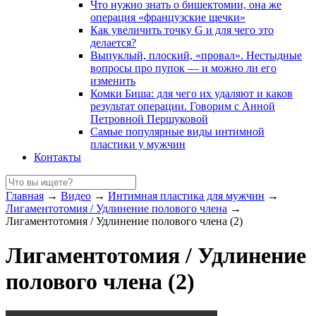
Что нужно знать о бишектомии, она же
операция «французские щечки»
Как увеличить точку G и для чего это
делается?
Выпуклый, плоский, «провал». Нестыдные
вопросы про пупок — и можно ли его
изменить
Комки Биша: для чего их удаляют и каков
результат операции. Говорим с Анной
Петровной Першуковой
Самые популярные виды интимной
пластики у мужчин
Контакты
Главная
→
Видео
→
Интимная пластика для мужчин
→
Лигаментотомия / Удлинение полового члена
→
Лигаментотомия / Удлинение полового члена (2)
Лигаментотомия / Удлинение
полового члена (2)