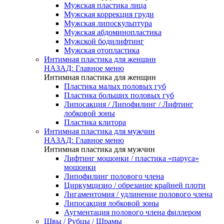
Мужская пластика лица
Мужская коррекция груди
Мужская липоскульптура
Мужская абдоминопластика
Мужской бодилифтинг
Мужская отопластика
Интимная пластика для женщин
НАЗАД: Главное меню
Интимная пластика для женщин
Пластика малых половых губ
Пластика больших половых губ
Липосакция / Липофилинг / Лифтинг
лобковой зоны
Пластика клитора
Интимная пластика для мужчин
НАЗАД: Главное меню
Интимная пластика для мужчин
Лифтинг мошонки / пластика «паруса»
мошонки
Липофилинг полового члена
Циркумцизио / обрезание крайней плоти
Лигаментомия / удлинение полового члена
Липосакция лобковой зоны
Аугментация полового члена филлером
Швы / Рубцы / Шрамы