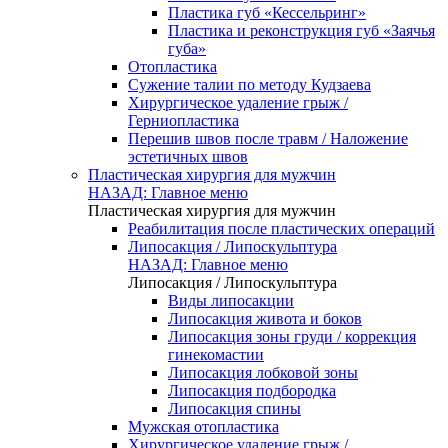
Пластика губ «Кессельринг»
Пластика и реконструкция губ «Заячья
губа»
Отопластика
Сужение талии по методу Кудзаева
Хирургическое удаление грыж /
Герниопластика
Перешив швов после травм / Наложение
эстетичных швов
Пластическая хирургия для мужчин
НАЗАД: Главное меню
Пластическая хирургия для мужчин
Реабилитация после пластических операций
Липосакция / Липоскульптура
НАЗАД: Главное меню
Липосакция / Липоскульптура
Виды липосакции
Липосакция живота и боков
Липосакция зоны груди / коррекция
гинекомастии
Липосакция лобковой зоны
Липосакция подбородка
Липосакция спины
Мужская отопластика
Хирургическое удаление грыж /