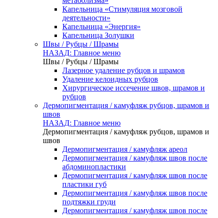
метаболизма»
Капельница «Стимуляция мозговой
деятельности»
Капельница «Энергия»
Капельница Золушки
Швы / Рубцы / Шрамы
НАЗАД: Главное меню
Швы / Рубцы / Шрамы
Лазерное удаление рубцов и шрамов
Удаление келоидных рубцов
Хирургическое иссечение швов, шрамов и
рубцов
Дермопигментация / камуфляж рубцов, шрамов и
швов
НАЗАД: Главное меню
Дермопигментация / камуфляж рубцов, шрамов и
швов
Дермопигментация / камуфляж ареол
Дермопигментация / камуфляж швов после
абдоминопластики
Дермопигментация / камуфляж швов после
пластики губ
Дермопигментация / камуфляж швов после
подтяжки груди
Дермопигментация / камуфляж швов после