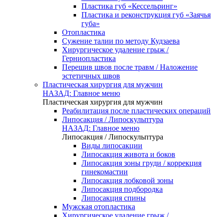
Пластика губ «Кессельринг»
Пластика и реконструкция губ «Заячья
губа»
Отопластика
Сужение талии по методу Кудзаева
Хирургическое удаление грыж /
Герниопластика
Перешив швов после травм / Наложение
эстетичных швов
Пластическая хирургия для мужчин
НАЗАД: Главное меню
Пластическая хирургия для мужчин
Реабилитация после пластических операций
Липосакция / Липоскульптура
НАЗАД: Главное меню
Липосакция / Липоскульптура
Виды липосакции
Липосакция живота и боков
Липосакция зоны груди / коррекция
гинекомастии
Липосакция лобковой зоны
Липосакция подбородка
Липосакция спины
Мужская отопластика
Хирургическое удаление грыж /