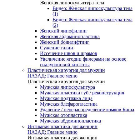
Женская липоскульптура тела
Видео: Женская липоскульптура тела
(1)
Видео: Женская липоскульптура тела
(2)
Женский липофилинг
Женская абдоминопластика
Женский бодилифтинг
Сужение талии
Иссечение швов и шрамов
Увеличение ягодиц филерами на основе
гиалуроновой кислоты
Пластическая хирургия для мужчин
НАЗАД: Главное меню
Пластическая хирургия для мужчин
Мужская липоскульптура
Мужская пластика губ / реконструкция
Мужская подтяжка лица
Мужская блефаропластика
Удаление / перераспределение комков Биша
Мужская отопластика
Мужская абдоминопластика
Интимная пластика для женщин
НАЗАД: Главное меню
Интимная пластика для женщин