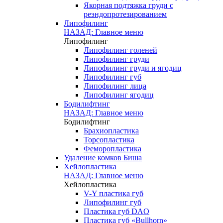
Якорная подтяжка груди с
реэндопротезированием
Липофилинг
НАЗАД: Главное меню
Липофилинг
Липофилинг голеней
Липофилинг груди
Липофилинг груди и ягодиц
Липофилинг губ
Липофилинг лица
Липофилинг ягодиц
Бодилифтинг
НАЗАД: Главное меню
Бодилифтинг
Брахиопластика
Торсопластика
Феморопластика
Удаление комков Биша
Хейлопластика
НАЗАД: Главное меню
Хейлопластика
V-Y пластика губ
Липофилинг губ
Пластика губ DAO
Пластика губ «Bullhorn»