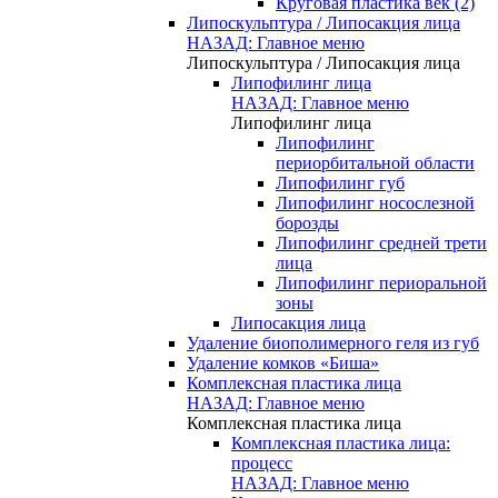
Круговая пластика век (2)
Липоскульптура / Липосакция лица
НАЗАД: Главное меню
Липоскульптура / Липосакция лица
Липофилинг лица
НАЗАД: Главное меню
Липофилинг лица
Липофилинг
периорбитальной области
Липофилинг губ
Липофилинг носослезной
борозды
Липофилинг средней трети
лица
Липофилинг периоральной
зоны
Липосакция лица
Удаление биополимерного геля из губ
Удаление комков «Биша»
Комплексная пластика лица
НАЗАД: Главное меню
Комплексная пластика лица
Комплексная пластика лица:
процесс
НАЗАД: Главное меню