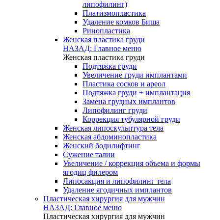
липофилинг)
Платизмопластика
Удаление комков Биша
Ринопластика
Женская пластика груди
НАЗАД: Главное меню
Женская пластика груди
Подтяжка груди
Увеличение груди имплантами
Пластика сосков и ареол
Подтяжка груди + имплантация
Замена грудных имплантов
Липофилинг груди
Коррекция тубулярной груди
Женская липоскульптура тела
Женская абдоминопластика
Женский бодилифтинг
Сужение талии
Увеличение / коррекция объема и формы
ягодиц филером
Липосакция и липофилинг тела
Удаление ягодичных имплантов
Пластическая хирургия для мужчин
НАЗАД: Главное меню
Пластическая хирургия для мужчин