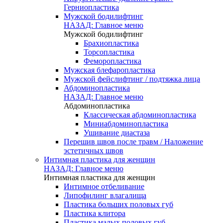
Герниопластика
Мужской бодилифтинг
НАЗАД: Главное меню
Мужской бодилифтинг
Брахиопластика
Торсопластика
Феморопластика
Мужская блефаропластика
Мужской фейслифтинг / подтяжка лица
Абдоминопластика
НАЗАД: Главное меню
Абдоминопластика
Классическая абдоминопластика
Миниабдоминопластика
Ушивание диастаза
Перешив швов после травм / Наложение
эстетичных швов
Интимная пластика для женщин
НАЗАД: Главное меню
Интимная пластика для женщин
Интимное отбеливание
Липофилинг влагалища
Пластика больших половых губ
Пластика клитора
Пластика малых половых губ