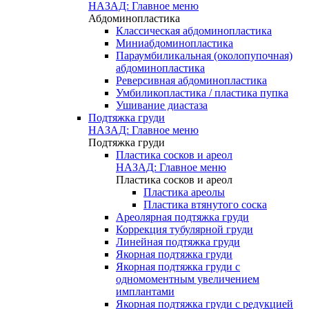
НАЗАД: Главное меню
Абдоминопластика
Классическая абдоминопластика
Миниабдоминопластика
Параумбиликальная (околопупочная)
абдоминопластика
Реверсивная абдоминопластика
Умбиликопластика / пластика пупка
Ушивание диастаза
Подтяжка груди
НАЗАД: Главное меню
Подтяжка груди
Пластика сосков и ареол
НАЗАД: Главное меню
Пластика сосков и ареол
Пластика ареолы
Пластика втянутого соска
Ареолярная подтяжка груди
Коррекция тубулярной груди
Линейная подтяжка груди
Якорная подтяжка груди
Якорная подтяжка груди с
одномоментным увеличением
имплантами
Якорная подтяжка груди с редукцией