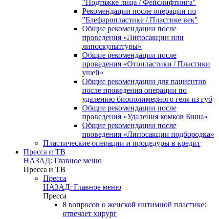
"Подтяжке лица / Фейслифтинга"
Рекомендации после операции по
"Блефаропластике / Пластике век"
Общие рекомендации после
проведения «Липосакции или
липоскульптуры»
Общие рекомендации после
проведения «Отопластики / Пластики
ушей»
Общие рекомендации для пациентов
после проведения операции по
удалению биополимерного геля из губ
Общие рекомендации после
проведения «Удаления комков Биша»
Общие рекомендации после
проведения «Липосакции подбородка»
Пластические операции и процедуры в кредит
Пресса и ТВ
НАЗАД: Главное меню
Пресса и ТВ
Пресса
НАЗАД: Главное меню
Пресса
8 вопросов о женской интимной пластике:
отвечает хирург