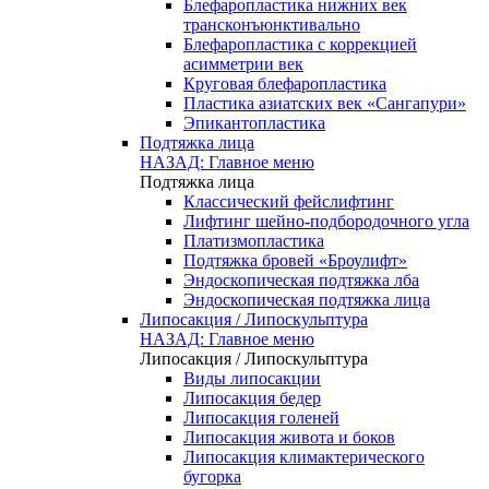
Блефаропластика нижних век
трансконъюнктивально
Блефаропластика с коррекцией
асимметрии век
Круговая блефаропластика
Пластика азиатских век «Сангапури»
Эпикантопластика
Подтяжка лица
НАЗАД: Главное меню
Подтяжка лица
Классический фейслифтинг
Лифтинг шейно-подбородочного угла
Платизмопластика
Подтяжка бровей «Броулифт»
Эндоскопическая подтяжка лба
Эндоскопическая подтяжка лица
Липосакция / Липоскульптура
НАЗАД: Главное меню
Липосакция / Липоскульптура
Виды липосакции
Липосакция бедер
Липосакция голеней
Липосакция живота и боков
Липосакция климактерического
бугорка