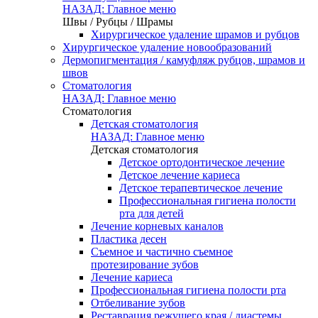
НАЗАД: Главное меню
Швы / Рубцы / Шрамы
Хирургическое удаление шрамов и рубцов
Хирургическое удаление новообразований
Дермопигментация / камуфляж рубцов, шрамов и
швов
Стоматология
НАЗАД: Главное меню
Стоматология
Детская стоматология
НАЗАД: Главное меню
Детская стоматология
Детское ортодонтическое лечение
Детское лечение кариеса
Детское терапевтическое лечение
Профессиональная гигиена полости
рта для детей
Лечение корневых каналов
Пластика десен
Съемное и частично съемное
протезирование зубов
Лечение кариеса
Профессиональная гигиена полости рта
Отбеливание зубов
Реставрация режущего края / диастемы