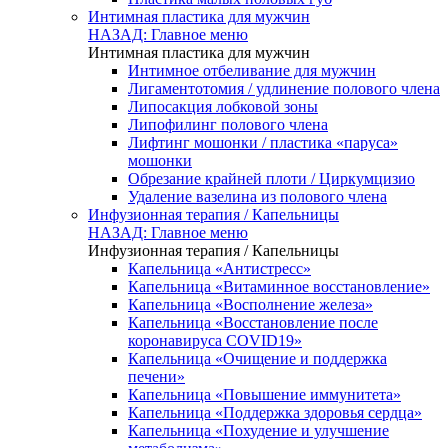
Интимная пластика для мужчин
НАЗАД: Главное меню
Интимная пластика для мужчин
Интимное отбеливание для мужчин
Лигаментотомия / удлинение полового члена
Липосакция лобковой зоны
Липофилинг полового члена
Лифтинг мошонки / пластика «паруса»
мошонки
Обрезание крайней плоти / Циркумцизио
Удаление вазелина из полового члена
Инфузионная терапия / Капельницы
НАЗАД: Главное меню
Инфузионная терапия / Капельницы
Капельница «Антистресс»
Капельница «Витаминное восстановление»
Капельница «Восполнение железа»
Капельница «Восстановление после
коронавируса COVID19»
Капельница «Очищение и поддержка
печени»
Капельница «Повышение иммунитета»
Капельница «Поддержка здоровья сердца»
Капельница «Похудение и улучшение