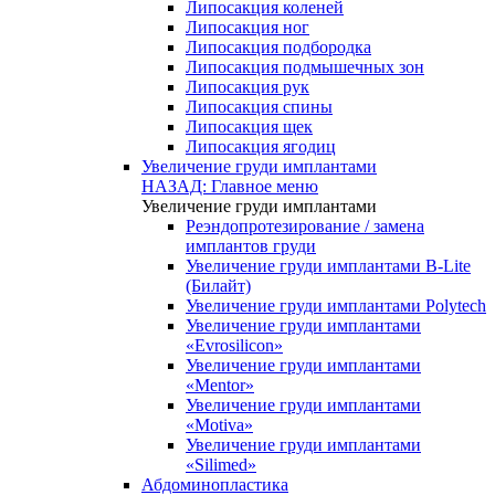
Липосакция коленей
Липосакция ног
Липосакция подбородка
Липосакция подмышечных зон
Липосакция рук
Липосакция спины
Липосакция щек
Липосакция ягодиц
Увеличение груди имплантами
НАЗАД: Главное меню
Увеличение груди имплантами
Реэндопротезирование / замена
имплантов груди
Увеличение груди имплантами B-Lite
(Билайт)
Увеличение груди имплантами Polytech
Увеличение груди имплантами
«Evrosilicon»
Увеличение груди имплантами
«Mentor»
Увеличение груди имплантами
«Motiva»
Увеличение груди имплантами
«Silimed»
Абдоминопластика