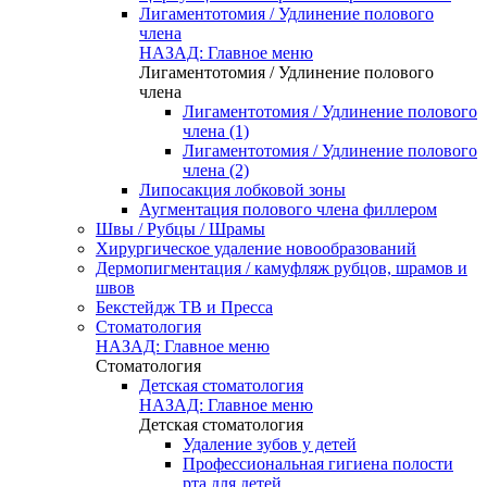
Лигаментотомия / Удлинение полового
члена
НАЗАД: Главное меню
Лигаментотомия / Удлинение полового
члена
Лигаментотомия / Удлинение полового
члена (1)
Лигаментотомия / Удлинение полового
члена (2)
Липосакция лобковой зоны
Аугментация полового члена филлером
Швы / Рубцы / Шрамы
Хирургическое удаление новообразований
Дермопигментация / камуфляж рубцов, шрамов и
швов
Бекстейдж ТВ и Пресса
Стоматология
НАЗАД: Главное меню
Стоматология
Детская стоматология
НАЗАД: Главное меню
Детская стоматология
Удаление зубов у детей
Профессиональная гигиена полости
рта для детей