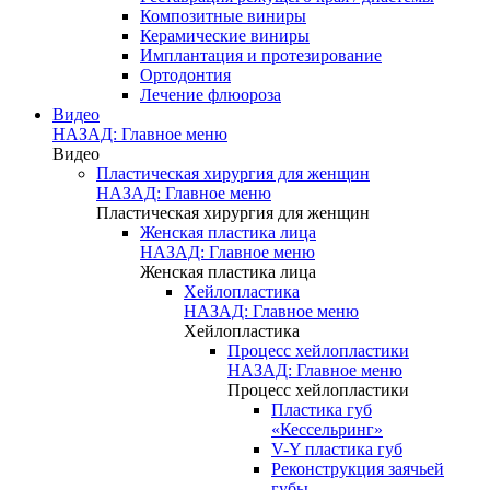
Композитные виниры
Керамические виниры
Имплантация и протезирование
Ортодонтия
Лечение флюороза
Видео
НАЗАД: Главное меню
Видео
Пластическая хирургия для женщин
НАЗАД: Главное меню
Пластическая хирургия для женщин
Женская пластика лица
НАЗАД: Главное меню
Женская пластика лица
Хейлопластика
НАЗАД: Главное меню
Хейлопластика
Процесс хейлопластики
НАЗАД: Главное меню
Процесс хейлопластики
Пластика губ
«Кессельринг»
V-Y пластика губ
Реконструкция заячьей
губы