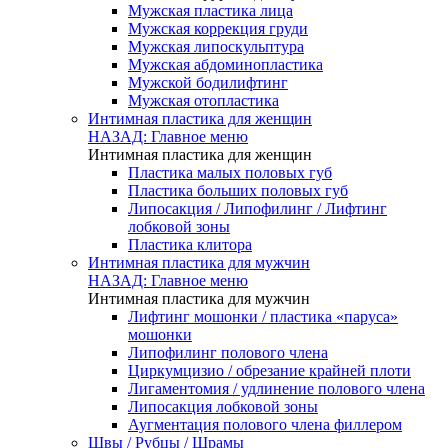
Мужская пластика лица
Мужская коррекция груди
Мужская липоскульптура
Мужская абдоминопластика
Мужской бодилифтинг
Мужская отопластика
Интимная пластика для женщин
НАЗАД: Главное меню
Интимная пластика для женщин
Пластика малых половых губ
Пластика больших половых губ
Липосакция / Липофилинг / Лифтинг
лобковой зоны
Пластика клитора
Интимная пластика для мужчин
НАЗАД: Главное меню
Интимная пластика для мужчин
Лифтинг мошонки / пластика «паруса»
мошонки
Липофилинг полового члена
Циркумцизио / обрезание крайней плоти
Лигаментомия / удлинение полового члена
Липосакция лобковой зоны
Аугментация полового члена филлером
Швы / Рубцы / Шрамы