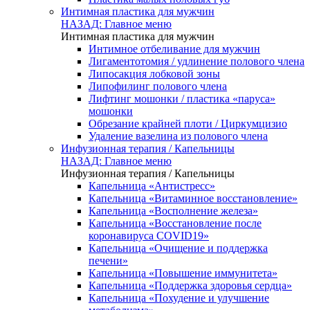
Интимная пластика для мужчин
НАЗАД: Главное меню
Интимная пластика для мужчин
Интимное отбеливание для мужчин
Лигаментотомия / удлинение полового члена
Липосакция лобковой зоны
Липофилинг полового члена
Лифтинг мошонки / пластика «паруса»
мошонки
Обрезание крайней плоти / Циркумцизио
Удаление вазелина из полового члена
Инфузионная терапия / Капельницы
НАЗАД: Главное меню
Инфузионная терапия / Капельницы
Капельница «Антистресс»
Капельница «Витаминное восстановление»
Капельница «Восполнение железа»
Капельница «Восстановление после
коронавируса COVID19»
Капельница «Очищение и поддержка
печени»
Капельница «Повышение иммунитета»
Капельница «Поддержка здоровья сердца»
Капельница «Похудение и улучшение