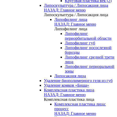
Круговая пластика век (2)
Липоскульптура / Липосакция лица
НАЗАД: Главное меню
Липоскульптура / Липосакция лица
Липофилинг лица
НАЗАД: Главное меню
Липофилинг лица
Липофилинг
периорбитальной области
Липофилинг губ
Липофилинг носослезной
борозды
Липофилинг средней трети
лица
Липофилинг периоральной
зоны
Липосакция лица
Удаление биополимерного геля из губ
Удаление комков «Биша»
Комплексная пластика лица
НАЗАД: Главное меню
Комплексная пластика лица
Комплексная пластика лица:
процесс
НАЗАД: Главное меню