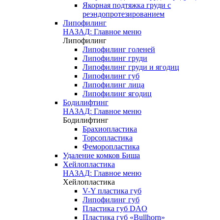
Якорная подтяжка груди с
реэндопротезированием
Липофилинг
НАЗАД: Главное меню
Липофилинг
Липофилинг голеней
Липофилинг груди
Липофилинг груди и ягодиц
Липофилинг губ
Липофилинг лица
Липофилинг ягодиц
Бодилифтинг
НАЗАД: Главное меню
Бодилифтинг
Брахиопластика
Торсопластика
Феморопластика
Удаление комков Биша
Хейлопластика
НАЗАД: Главное меню
Хейлопластика
V-Y пластика губ
Липофилинг губ
Пластика губ DAO
Пластика губ «Bullhorn»