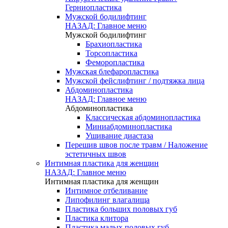
Герниопластика
Мужской бодилифтинг
НАЗАД: Главное меню
Мужской бодилифтинг
Брахиопластика
Торсопластика
Феморопластика
Мужская блефаропластика
Мужской фейслифтинг / подтяжка лица
Абдоминопластика
НАЗАД: Главное меню
Абдоминопластика
Классическая абдоминопластика
Миниабдоминопластика
Ушивание диастаза
Перешив швов после травм / Наложение
эстетичных швов
Интимная пластика для женщин
НАЗАД: Главное меню
Интимная пластика для женщин
Интимное отбеливание
Липофилинг влагалища
Пластика больших половых губ
Пластика клитора
Пластика малых половых губ