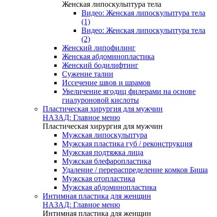
Женская липоскульптура тела
Видео: Женская липоскульптура тела
(1)
Видео: Женская липоскульптура тела
(2)
Женский липофилинг
Женская абдоминопластика
Женский бодилифтинг
Сужение талии
Иссечение швов и шрамов
Увеличение ягодиц филерами на основе
гиалуроновой кислоты
Пластическая хирургия для мужчин
НАЗАД: Главное меню
Пластическая хирургия для мужчин
Мужская липоскульптура
Мужская пластика губ / реконструкция
Мужская подтяжка лица
Мужская блефаропластика
Удаление / перераспределение комков Биша
Мужская отопластика
Мужская абдоминопластика
Интимная пластика для женщин
НАЗАД: Главное меню
Интимная пластика для женщин