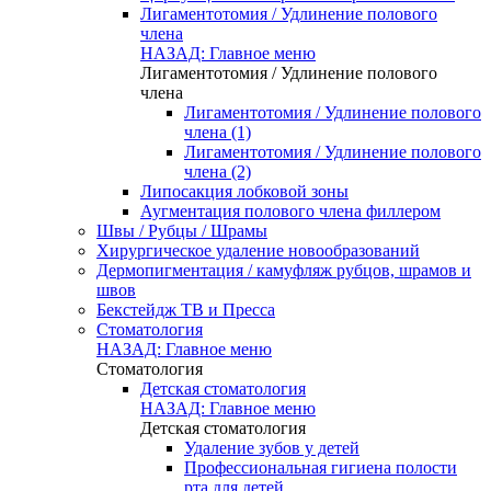
Лигаментотомия / Удлинение полового
члена
НАЗАД: Главное меню
Лигаментотомия / Удлинение полового
члена
Лигаментотомия / Удлинение полового
члена (1)
Лигаментотомия / Удлинение полового
члена (2)
Липосакция лобковой зоны
Аугментация полового члена филлером
Швы / Рубцы / Шрамы
Хирургическое удаление новообразований
Дермопигментация / камуфляж рубцов, шрамов и
швов
Бекстейдж ТВ и Пресса
Стоматология
НАЗАД: Главное меню
Стоматология
Детская стоматология
НАЗАД: Главное меню
Детская стоматология
Удаление зубов у детей
Профессиональная гигиена полости
рта для детей