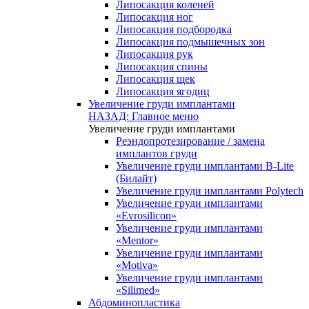
Липосакция коленей
Липосакция ног
Липосакция подбородка
Липосакция подмышечных зон
Липосакция рук
Липосакция спины
Липосакция щек
Липосакция ягодиц
Увеличение груди имплантами
НАЗАД: Главное меню
Увеличение груди имплантами
Реэндопротезирование / замена
имплантов груди
Увеличение груди имплантами B-Lite
(Билайт)
Увеличение груди имплантами Polytech
Увеличение груди имплантами
«Evrosilicon»
Увеличение груди имплантами
«Mentor»
Увеличение груди имплантами
«Motiva»
Увеличение груди имплантами
«Silimed»
Абдоминопластика