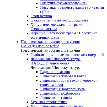
Пластика губ «Кессельринг»
Пластика и реконструкция губ «Заячья
губа»
Отопластика
Сужение талии по методу Кудзаева
Хирургическое удаление грыж /
Герниопластика
Перешив швов после травм / Наложение
эстетичных швов
Пластическая хирургия для мужчин
НАЗАД: Главное меню
Пластическая хирургия для мужчин
Реабилитация после пластических операций
Липосакция / Липоскульптура
НАЗАД: Главное меню
Липосакция / Липоскульптура
Виды липосакции
Липосакция живота и боков
Липосакция зоны груди / коррекция
гинекомастии
Липосакция лобковой зоны
Липосакция подбородка
Липосакция спины
Мужская отопластика
Хирургическое удаление грыж /