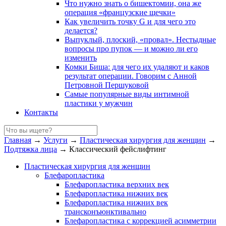
Что нужно знать о бишектомии, она же
операция «французские щечки»
Как увеличить точку G и для чего это
делается?
Выпуклый, плоский, «провал». Нестыдные
вопросы про пупок — и можно ли его
изменить
Комки Биша: для чего их удаляют и каков
результат операции. Говорим с Анной
Петровной Першуковой
Самые популярные виды интимной
пластики у мужчин
Контакты
Главная
→
Услуги
→
Пластическая хирургия для женщин
→
Подтяжка лица
→
Классический фейслифтинг
Пластическая хирургия для женщин
Блефаропластика
Блефаропластика верхних век
Блефаропластика нижних век
Блефаропластика нижних век
трансконъюнктивально
Блефаропластика с коррекцией асимметрии