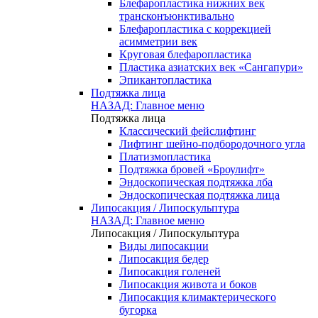
Блефаропластика нижних век
трансконъюнктивально
Блефаропластика с коррекцией
асимметрии век
Круговая блефаропластика
Пластика азиатских век «Сангапури»
Эпикантопластика
Подтяжка лица
НАЗАД: Главное меню
Подтяжка лица
Классический фейслифтинг
Лифтинг шейно-подбородочного угла
Платизмопластика
Подтяжка бровей «Броулифт»
Эндоскопическая подтяжка лба
Эндоскопическая подтяжка лица
Липосакция / Липоскульптура
НАЗАД: Главное меню
Липосакция / Липоскульптура
Виды липосакции
Липосакция бедер
Липосакция голеней
Липосакция живота и боков
Липосакция климактерического
бугорка