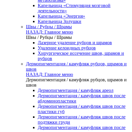
метаболизма»
Капельница «Стимуляция мозговой
деятельности»
Капельница «Энергия»
Капельница Золушки
Швы / Рубцы / Шрамы
НАЗАД: Главное меню
Швы / Рубцы / Шрамы
Лазерное удаление рубцов и шрамов
Удаление келоидных рубцов
Хирургическое иссечение швов, шрамов и
рубцов
Дермопигментация / камуфляж рубцов, шрамов и
швов
НАЗАД: Главное меню
Дермопигментация / камуфляж рубцов, шрамов и
швов
Дермопигментация / камуфляж ареол
Дермопигментация / камуфляж швов после
абдоминопластики
Дермопигментация / камуфляж швов после
пластики губ
Дермопигментация / камуфляж швов после
подтяжки груди
Дермопигментация / камуфляж швов после