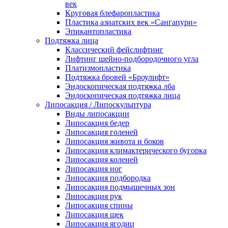
век
Круговая блефаропластика
Пластика азиатских век «Сангапури»
Эпикантопластика
Подтяжка лица
Классический фейслифтинг
Лифтинг шейно-подбородочного угла
Платизмопластика
Подтяжка бровей «Броулифт»
Эндоскопическая подтяжка лба
Эндоскопическая подтяжка лица
Липосакция / Липоскульптура
Виды липосакции
Липосакция бедер
Липосакция голеней
Липосакция живота и боков
Липосакция климактерического бугорка
Липосакция коленей
Липосакция ног
Липосакция подбородка
Липосакция подмышечных зон
Липосакция рук
Липосакция спины
Липосакция щек
Липосакция ягодиц