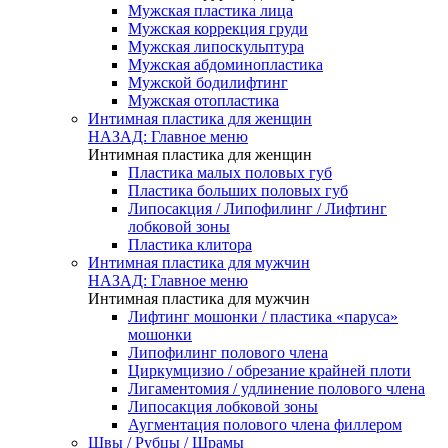
Мужская пластика лица
Мужская коррекция груди
Мужская липоскульптура
Мужская абдоминопластика
Мужской бодилифтинг
Мужская отопластика
Интимная пластика для женщин
НАЗАД: Главное меню
Интимная пластика для женщин
Пластика малых половых губ
Пластика больших половых губ
Липосакция / Липофилинг / Лифтинг
лобковой зоны
Пластика клитора
Интимная пластика для мужчин
НАЗАД: Главное меню
Интимная пластика для мужчин
Лифтинг мошонки / пластика «паруса»
мошонки
Липофилинг полового члена
Циркумцизио / обрезание крайней плоти
Лигаментомия / удлинение полового члена
Липосакция лобковой зоны
Аугментация полового члена филлером
Швы / Рубцы / Шрамы