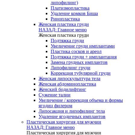
липофилинг)
Платизмопластика
Удаление комков Биша
Ринопластика
Женская пластика груди
НАЗАД: Главное меню
Женская пластика груди
Подтяжка груди
Увеличение груди имплантами
Пластика сосков и ареол
Подтяжка груди + имплантация
Замена грудных имплантов
Липофилинг груди
Коррекция тубулярной груди
Женская липоскульптура тела
Женская абдоминопластика
Женский бодилифтинг
Сужение талии
Увеличение / коррекция объема и формы
ягодиц филером
Липосакция и липофилинг тела
Удаление ягодичных имплантов
Пластическая хирургия для мужчин
НАЗАД: Главное меню
Пластическая хирургия для мужчин