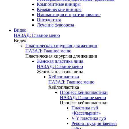
Композитные виниры
Керамические виниры
Имплантация и протезирование
Ортодонтия
Лечение флюороза
Видео
НАЗАД: Главное меню
Видео
Пластическая хирургия для женщин
НАЗАД: Главное меню
Пластическая хирургия для женщин
Женская пластика лица
НАЗАД: Главное меню
Женская пластика лица
Хейлопластика
НАЗАД: Главное меню
Хейлопластика
Процесс хейлопластики
НАЗАД: Главное меню
Процесс хейлопластики
Пластика губ
«Кессельринг»
V-Y пластика губ
Реконструкция заячьей
губы