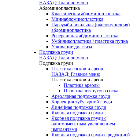
НАЗАД: Главное меню
Абдоминопластика
Классическая абдоминопластика
Миниабдоминопластика
Параумбиликальная (околопупочная)
абдоминопластика
Реверсивная абдоминопластика
Умбиликопластика / пластика пупка
Ушивание диастаза
Подтяжка груди
НАЗАД: Главное меню
Подтяжка груди
Пластика сосков и ареол
НАЗАД: Главное меню
Пластика сосков и ареол
Пластика ареолы
Пластика втянутого соска
Ареолярная подтяжка груди
Коррекция тубулярной груди
Линейная подтяжка груди
Якорная подтяжка груди
Якорная подтяжка груди с
одномоментным увеличением
имплантами
Якорная подтяжка груди с редукцией