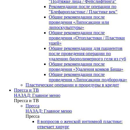
"Подтяжке лица / Фейслифтинга"
Рекомендации после операции по
"Блефаропластике / Пластике век"
Общие рекомендации после
проведения «Липосакции или
липоскульптуры»
Общие рекомендации после
проведения «Отопластики / Пластики
ушей»
Общие рекомендации для пациентов
после проведения операции по
удалению биополимерного геля из губ
Общие рекомендации после
проведения «Удаления комков Биша»
Общие рекомендации после
проведения «Липосакции подбородка»
Пластические операции и процедуры в кредит
Пресса и ТВ
НАЗАД: Главное меню
Пресса и ТВ
Пресса
НАЗАД: Главное меню
Пресса
8 вопросов о женской интимной пластике:
отвечает хирург