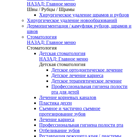
НАЗАД: Главное меню
Швы / Рубцы / Шрамы
Хирургическое удаление шрамов и рубцов
Хирургическое удаление новообразований
Дермопигментация / камуфляж рубцов, шрамов и
швов
Стоматология
НАЗАД: Главное меню
Стоматология
Детская стоматология
НАЗАД: Главное меню
Детская стоматология
Детское ортодонтическое лечение
Детское лечение кариеса
Детское терапевтическое лечение
Профессиональная гигиена полости
рта для детей
Лечение корневых каналов
Пластика десен
Съемное и частично съемное
протезирование зубов
Лечение кариеса
Профессиональная гигиена полости рта
Отбеливание зубов
Реставрация режущего края / диастемы