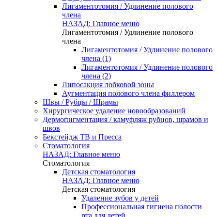
Лигаментотомия / Удлинение полового
члена
НАЗАД: Главное меню
Лигаментотомия / Удлинение полового
члена
Лигаментотомия / Удлинение полового
члена (1)
Лигаментотомия / Удлинение полового
члена (2)
Липосакция лобковой зоны
Аугментация полового члена филлером
Швы / Рубцы / Шрамы
Хирургическое удаление новообразований
Дермопигментация / камуфляж рубцов, шрамов и
швов
Бекстейдж ТВ и Пресса
Стоматология
НАЗАД: Главное меню
Стоматология
Детская стоматология
НАЗАД: Главное меню
Детская стоматология
Удаление зубов у детей
Профессиональная гигиена полости
рта для детей