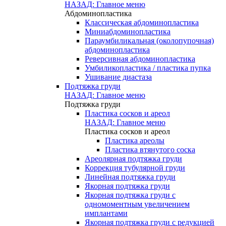
НАЗАД: Главное меню
Абдоминопластика
Классическая абдоминопластика
Миниабдоминопластика
Параумбиликальная (околопупочная)
абдоминопластика
Реверсивная абдоминопластика
Умбиликопластика / пластика пупка
Ушивание диастаза
Подтяжка груди
НАЗАД: Главное меню
Подтяжка груди
Пластика сосков и ареол
НАЗАД: Главное меню
Пластика сосков и ареол
Пластика ареолы
Пластика втянутого соска
Ареолярная подтяжка груди
Коррекция тубулярной груди
Линейная подтяжка груди
Якорная подтяжка груди
Якорная подтяжка груди с
одномоментным увеличением
имплантами
Якорная подтяжка груди с редукцией