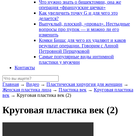
Что нужно знать о бишектомии, она же
операция «французские щечки»
Как увеличить точку G и для чего это
делается?
Выпуклый, плоский, «провал». Нестыдные
вопросы про пупок — и можно ли его
изменить
Комки Биша: для чего их удаляют и каков
результат операции. Говорим с Анной
Петровной Першуковой
Самые популярные виды интимной
пластики у мужчин
Контакты
Главная
→
Видео
→
Пластическая хирургия для женщин
→
Женская пластика лица
→
Пластика век
→
Круговая пластика
век
→
Круговая пластика век (2)
Круговая пластика век (2)