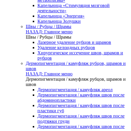
метаболизма»
Капельница «Стимуляция мозговой
деятельности»
Капельница «Энергия»
Капельница Золушки
Швы / Рубцы / Шрамы
НАЗАД: Главное меню
Швы / Рубцы / Шрамы
Лазерное удаление рубцов и шрамов
Удаление келоидных рубцов
Хирургическое иссечение швов, шрамов и
рубцов
Дермопигментация / камуфляж рубцов, шрамов и
швов
НАЗАД: Главное меню
Дермопигментация / камуфляж рубцов, шрамов и
швов
Дермопигментация / камуфляж ареол
Дермопигментация / камуфляж швов после
абдоминопластики
Дермопигментация / камуфляж швов после
пластики губ
Дермопигментация / камуфляж швов после
подтяжки груди
Дермопигментация / камуфляж швов после