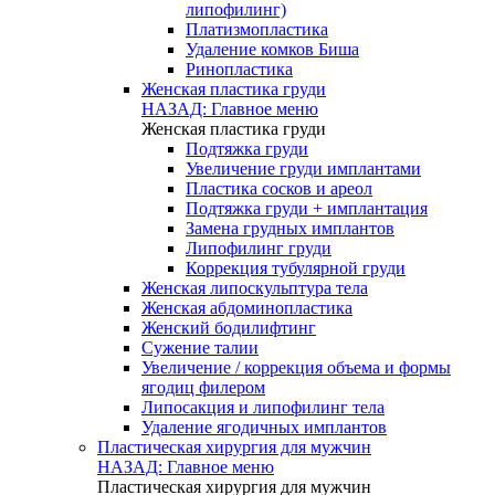
липофилинг)
Платизмопластика
Удаление комков Биша
Ринопластика
Женская пластика груди
НАЗАД: Главное меню
Женская пластика груди
Подтяжка груди
Увеличение груди имплантами
Пластика сосков и ареол
Подтяжка груди + имплантация
Замена грудных имплантов
Липофилинг груди
Коррекция тубулярной груди
Женская липоскульптура тела
Женская абдоминопластика
Женский бодилифтинг
Сужение талии
Увеличение / коррекция объема и формы
ягодиц филером
Липосакция и липофилинг тела
Удаление ягодичных имплантов
Пластическая хирургия для мужчин
НАЗАД: Главное меню
Пластическая хирургия для мужчин