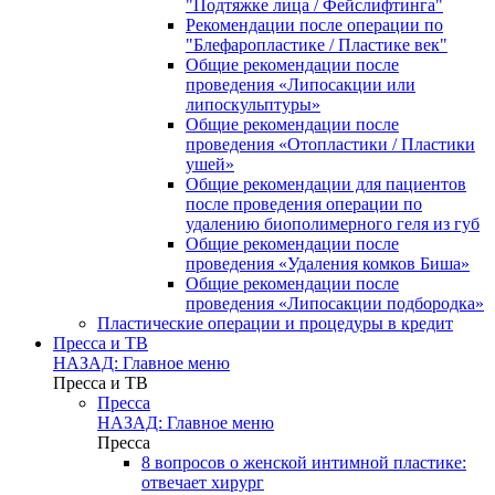
"Подтяжке лица / Фейслифтинга"
Рекомендации после операции по
"Блефаропластике / Пластике век"
Общие рекомендации после
проведения «Липосакции или
липоскульптуры»
Общие рекомендации после
проведения «Отопластики / Пластики
ушей»
Общие рекомендации для пациентов
после проведения операции по
удалению биополимерного геля из губ
Общие рекомендации после
проведения «Удаления комков Биша»
Общие рекомендации после
проведения «Липосакции подбородка»
Пластические операции и процедуры в кредит
Пресса и ТВ
НАЗАД: Главное меню
Пресса и ТВ
Пресса
НАЗАД: Главное меню
Пресса
8 вопросов о женской интимной пластике:
отвечает хирург