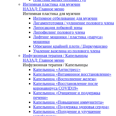
Интимная пластика для мужчин
НАЗАД: Главное меню
Интимная пластика для мужчин
Интимное отбеливание для мужчин
Лигаментотомия / удлинение полового члена
Липосакция лобковой зоны
Липофилинг полового члена
Лифтинг мошонки / пластика «паруса»
мошонки
Обрезание крайней плоти / Циркумцизио
Удаление вазелина из полового члена
Инфузионная терапия / Капельницы
НАЗАД: Главное меню
Инфузионная терапия / Капельницы
Капельница «Антистресс»
Капельница «Витаминное восстановление»
Капельница «Восполнение железа»
Капельница «Восстановление после
коронавируса COVID19»
Капельница «Очищение и поддержка
печени»
Капельница «Повышение иммунитета»
Капельница «Поддержка здоровья сердца»
Капельница «Похудение и улучшение