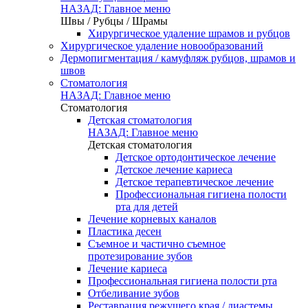
НАЗАД: Главное меню
Швы / Рубцы / Шрамы
Хирургическое удаление шрамов и рубцов
Хирургическое удаление новообразований
Дермопигментация / камуфляж рубцов, шрамов и
швов
Стоматология
НАЗАД: Главное меню
Стоматология
Детская стоматология
НАЗАД: Главное меню
Детская стоматология
Детское ортодонтическое лечение
Детское лечение кариеса
Детское терапевтическое лечение
Профессиональная гигиена полости
рта для детей
Лечение корневых каналов
Пластика десен
Съемное и частично съемное
протезирование зубов
Лечение кариеса
Профессиональная гигиена полости рта
Отбеливание зубов
Реставрация режущего края / диастемы