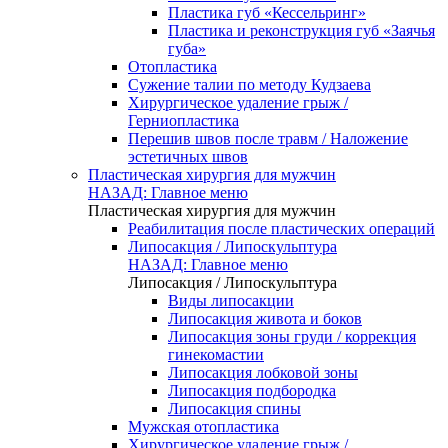
Пластика губ «Кессельринг»
Пластика и реконструкция губ «Заячья
губа»
Отопластика
Сужение талии по методу Кудзаева
Хирургическое удаление грыж /
Герниопластика
Перешив швов после травм / Наложение
эстетичных швов
Пластическая хирургия для мужчин
НАЗАД: Главное меню
Пластическая хирургия для мужчин
Реабилитация после пластических операций
Липосакция / Липоскульптура
НАЗАД: Главное меню
Липосакция / Липоскульптура
Виды липосакции
Липосакция живота и боков
Липосакция зоны груди / коррекция
гинекомастии
Липосакция лобковой зоны
Липосакция подбородка
Липосакция спины
Мужская отопластика
Хирургическое удаление грыж /