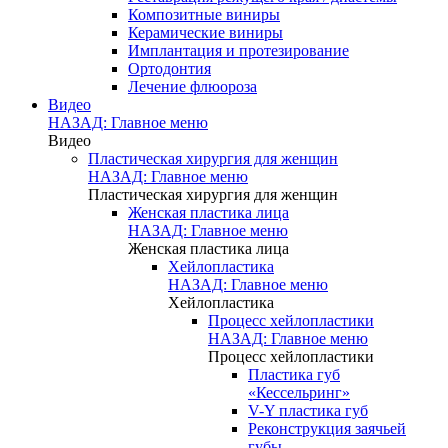
Композитные виниры
Керамические виниры
Имплантация и протезирование
Ортодонтия
Лечение флюороза
Видео
НАЗАД: Главное меню
Видео
Пластическая хирургия для женщин
НАЗАД: Главное меню
Пластическая хирургия для женщин
Женская пластика лица
НАЗАД: Главное меню
Женская пластика лица
Хейлопластика
НАЗАД: Главное меню
Хейлопластика
Процесс хейлопластики
НАЗАД: Главное меню
Процесс хейлопластики
Пластика губ
«Кессельринг»
V-Y пластика губ
Реконструкция заячьей
губы