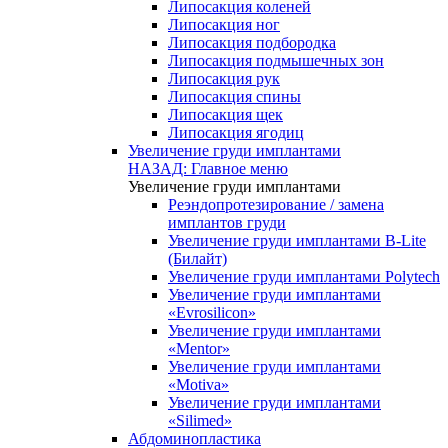
Липосакция коленей
Липосакция ног
Липосакция подбородка
Липосакция подмышечных зон
Липосакция рук
Липосакция спины
Липосакция щек
Липосакция ягодиц
Увеличение груди имплантами
НАЗАД: Главное меню
Увеличение груди имплантами
Реэндопротезирование / замена
имплантов груди
Увеличение груди имплантами B-Lite
(Билайт)
Увеличение груди имплантами Polytech
Увеличение груди имплантами
«Evrosilicon»
Увеличение груди имплантами
«Mentor»
Увеличение груди имплантами
«Motiva»
Увеличение груди имплантами
«Silimed»
Абдоминопластика