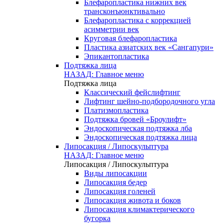
Блефаропластика нижних век
трансконъюнктивально
Блефаропластика с коррекцией
асимметрии век
Круговая блефаропластика
Пластика азиатских век «Сангапури»
Эпикантопластика
Подтяжка лица
НАЗАД: Главное меню
Подтяжка лица
Классический фейслифтинг
Лифтинг шейно-подбородочного угла
Платизмопластика
Подтяжка бровей «Броулифт»
Эндоскопическая подтяжка лба
Эндоскопическая подтяжка лица
Липосакция / Липоскульптура
НАЗАД: Главное меню
Липосакция / Липоскульптура
Виды липосакции
Липосакция бедер
Липосакция голеней
Липосакция живота и боков
Липосакция климактерического
бугорка