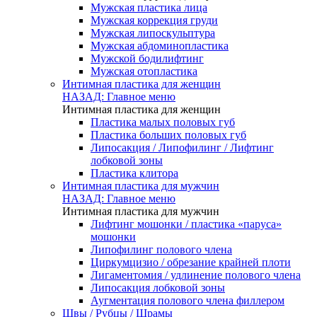
Мужская пластика лица
Мужская коррекция груди
Мужская липоскульптура
Мужская абдоминопластика
Мужской бодилифтинг
Мужская отопластика
Интимная пластика для женщин
НАЗАД: Главное меню
Интимная пластика для женщин
Пластика малых половых губ
Пластика больших половых губ
Липосакция / Липофилинг / Лифтинг
лобковой зоны
Пластика клитора
Интимная пластика для мужчин
НАЗАД: Главное меню
Интимная пластика для мужчин
Лифтинг мошонки / пластика «паруса»
мошонки
Липофилинг полового члена
Циркумцизио / обрезание крайней плоти
Лигаментомия / удлинение полового члена
Липосакция лобковой зоны
Аугментация полового члена филлером
Швы / Рубцы / Шрамы