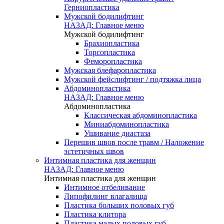
Герниопластика
Мужской бодилифтинг
НАЗАД: Главное меню
Мужской бодилифтинг
Брахиопластика
Торсопластика
Феморопластика
Мужская блефаропластика
Мужской фейслифтинг / подтяжка лица
Абдоминопластика
НАЗАД: Главное меню
Абдоминопластика
Классическая абдоминопластика
Миниабдоминопластика
Ушивание диастаза
Перешив швов после травм / Наложение
эстетичных швов
Интимная пластика для женщин
НАЗАД: Главное меню
Интимная пластика для женщин
Интимное отбеливание
Липофилинг влагалища
Пластика больших половых губ
Пластика клитора
Пластика малых половых губ