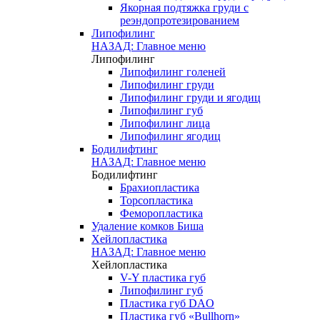
Якорная подтяжка груди с
реэндопротезированием
Липофилинг
НАЗАД: Главное меню
Липофилинг
Липофилинг голеней
Липофилинг груди
Липофилинг груди и ягодиц
Липофилинг губ
Липофилинг лица
Липофилинг ягодиц
Бодилифтинг
НАЗАД: Главное меню
Бодилифтинг
Брахиопластика
Торсопластика
Феморопластика
Удаление комков Биша
Хейлопластика
НАЗАД: Главное меню
Хейлопластика
V-Y пластика губ
Липофилинг губ
Пластика губ DAO
Пластика губ «Bullhorn»