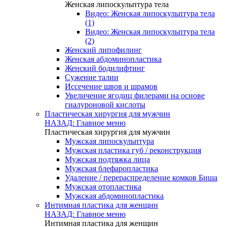
Женская липоскульптура тела
Видео: Женская липоскульптура тела
(1)
Видео: Женская липоскульптура тела
(2)
Женский липофилинг
Женская абдоминопластика
Женский бодилифтинг
Сужение талии
Иссечение швов и шрамов
Увеличение ягодиц филерами на основе
гиалуроновой кислоты
Пластическая хирургия для мужчин
НАЗАД: Главное меню
Пластическая хирургия для мужчин
Мужская липоскульптура
Мужская пластика губ / реконструкция
Мужская подтяжка лица
Мужская блефаропластика
Удаление / перераспределение комков Биша
Мужская отопластика
Мужская абдоминопластика
Интимная пластика для женщин
НАЗАД: Главное меню
Интимная пластика для женщин