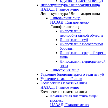
Круговая пластика век (2)
Липоскульптура / Липосакция лица
НАЗАД: Главное меню
Липоскульптура / Липосакция лица
Липофилинг лица
НАЗАД: Главное меню
Липофилинг лица
Липофилинг
периорбитальной области
Липофилинг губ
Липофилинг носослезной
борозды
Липофилинг средней трети
лица
Липофилинг периоральной
зоны
Липосакция лица
Удаление биополимерного геля из губ
Удаление комков «Биша»
Комплексная пластика лица
НАЗАД: Главное меню
Комплексная пластика лица
Комплексная пластика лица:
процесс
НАЗАД: Главное меню