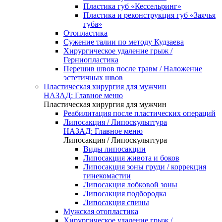
Пластика губ «Кессельринг»
Пластика и реконструкция губ «Заячья
губа»
Отопластика
Сужение талии по методу Кудзаева
Хирургическое удаление грыж /
Герниопластика
Перешив швов после травм / Наложение
эстетичных швов
Пластическая хирургия для мужчин
НАЗАД: Главное меню
Пластическая хирургия для мужчин
Реабилитация после пластических операций
Липосакция / Липоскульптура
НАЗАД: Главное меню
Липосакция / Липоскульптура
Виды липосакции
Липосакция живота и боков
Липосакция зоны груди / коррекция
гинекомастии
Липосакция лобковой зоны
Липосакция подбородка
Липосакция спины
Мужская отопластика
Хирургическое удаление грыж /