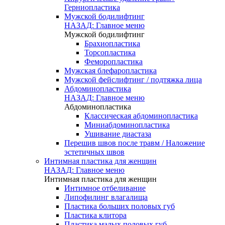
Герниопластика
Мужской бодилифтинг
НАЗАД: Главное меню
Мужской бодилифтинг
Брахиопластика
Торсопластика
Феморопластика
Мужская блефаропластика
Мужской фейслифтинг / подтяжка лица
Абдоминопластика
НАЗАД: Главное меню
Абдоминопластика
Классическая абдоминопластика
Миниабдоминопластика
Ушивание диастаза
Перешив швов после травм / Наложение
эстетичных швов
Интимная пластика для женщин
НАЗАД: Главное меню
Интимная пластика для женщин
Интимное отбеливание
Липофилинг влагалища
Пластика больших половых губ
Пластика клитора
Пластика малых половых губ