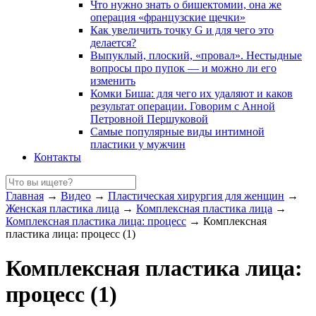
Что нужно знать о бишектомии, она же
операция «французские щечки»
Как увеличить точку G и для чего это
делается?
Выпуклый, плоский, «провал». Нестыдные
вопросы про пупок — и можно ли его
изменить
Комки Биша: для чего их удаляют и каков
результат операции. Говорим с Анной
Петровной Першуковой
Самые популярные виды интимной
пластики у мужчин
Контакты
Главная
→
Видео
→
Пластическая хирургия для женщин
→
Женская пластика лица
→
Комплексная пластика лица
→
Комплексная пластика лица: процесс
→
Комплексная
пластика лица: процесс (1)
Комплексная пластика лица:
процесс (1)