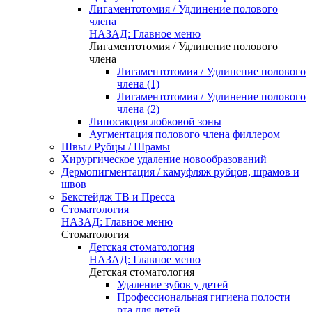
Лигаментотомия / Удлинение полового
члена
НАЗАД: Главное меню
Лигаментотомия / Удлинение полового
члена
Лигаментотомия / Удлинение полового
члена (1)
Лигаментотомия / Удлинение полового
члена (2)
Липосакция лобковой зоны
Аугментация полового члена филлером
Швы / Рубцы / Шрамы
Хирургическое удаление новообразований
Дермопигментация / камуфляж рубцов, шрамов и
швов
Бекстейдж ТВ и Пресса
Стоматология
НАЗАД: Главное меню
Стоматология
Детская стоматология
НАЗАД: Главное меню
Детская стоматология
Удаление зубов у детей
Профессиональная гигиена полости
рта для детей