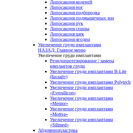
Липосакция коленей
Липосакция ног
Липосакция подбородка
Липосакция подмышечных зон
Липосакция рук
Липосакция спины
Липосакция щек
Липосакция ягодиц
Увеличение груди имплантами
НАЗАД: Главное меню
Увеличение груди имплантами
Реэндопротезирование / замена
имплантов груди
Увеличение груди имплантами B-Lite
(Билайт)
Увеличение груди имплантами Polytech
Увеличение груди имплантами
«Evrosilicon»
Увеличение груди имплантами
«Mentor»
Увеличение груди имплантами
«Motiva»
Увеличение груди имплантами
«Silimed»
Абдоминопластика