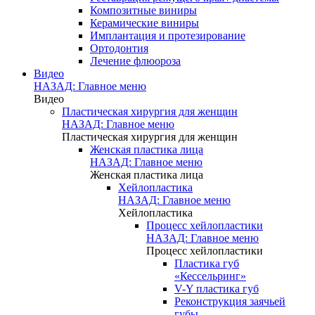
Композитные виниры
Керамические виниры
Имплантация и протезирование
Ортодонтия
Лечение флюороза
Видео
НАЗАД: Главное меню
Видео
Пластическая хирургия для женщин
НАЗАД: Главное меню
Пластическая хирургия для женщин
Женская пластика лица
НАЗАД: Главное меню
Женская пластика лица
Хейлопластика
НАЗАД: Главное меню
Хейлопластика
Процесс хейлопластики
НАЗАД: Главное меню
Процесс хейлопластики
Пластика губ
«Кессельринг»
V-Y пластика губ
Реконструкция заячьей
губы