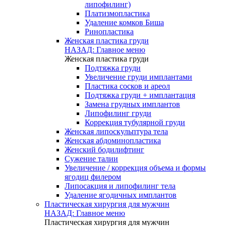
липофилинг)
Платизмопластика
Удаление комков Биша
Ринопластика
Женская пластика груди
НАЗАД: Главное меню
Женская пластика груди
Подтяжка груди
Увеличение груди имплантами
Пластика сосков и ареол
Подтяжка груди + имплантация
Замена грудных имплантов
Липофилинг груди
Коррекция тубулярной груди
Женская липоскульптура тела
Женская абдоминопластика
Женский бодилифтинг
Сужение талии
Увеличение / коррекция объема и формы
ягодиц филером
Липосакция и липофилинг тела
Удаление ягодичных имплантов
Пластическая хирургия для мужчин
НАЗАД: Главное меню
Пластическая хирургия для мужчин