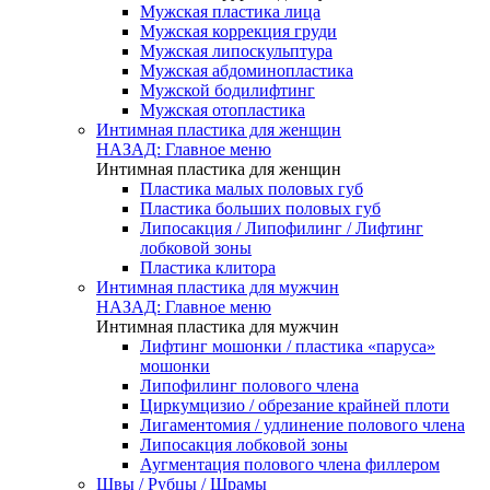
Мужская пластика лица
Мужская коррекция груди
Мужская липоскульптура
Мужская абдоминопластика
Мужской бодилифтинг
Мужская отопластика
Интимная пластика для женщин
НАЗАД: Главное меню
Интимная пластика для женщин
Пластика малых половых губ
Пластика больших половых губ
Липосакция / Липофилинг / Лифтинг
лобковой зоны
Пластика клитора
Интимная пластика для мужчин
НАЗАД: Главное меню
Интимная пластика для мужчин
Лифтинг мошонки / пластика «паруса»
мошонки
Липофилинг полового члена
Циркумцизио / обрезание крайней плоти
Лигаментомия / удлинение полового члена
Липосакция лобковой зоны
Аугментация полового члена филлером
Швы / Рубцы / Шрамы