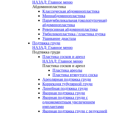
НАЗАД: Главное меню
Абдоминопластика
Классическая абдоминопластика
Миниабдоминопластика
Параумбиликальная (околопупочная)
абдоминопластика
Реверсивная абдоминопластика
Умбиликопластика / пластика пупка
Ушивание диастаза
Подтяжка груди
НАЗАД: Главное меню
Подтяжка груди
Пластика сосков и ареол
НАЗАД: Главное меню
Пластика сосков и ареол
Пластика ареолы
Пластика втянутого соска
Ареолярная подтяжка груди
Коррекция тубулярной груди
Линейная подтяжка груди
Якорная подтяжка груди
Якорная подтяжка груди с
одномоментным увеличением
имплантами
Якорная подтяжка груди с редукцией