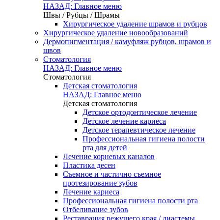
НАЗАД: Главное меню
Швы / Рубцы / Шрамы
Хирургическое удаление шрамов и рубцов
Хирургическое удаление новообразований
Дермопигментация / камуфляж рубцов, шрамов и
швов
Стоматология
НАЗАД: Главное меню
Стоматология
Детская стоматология
НАЗАД: Главное меню
Детская стоматология
Детское ортодонтическое лечение
Детское лечение кариеса
Детское терапевтическое лечение
Профессиональная гигиена полости
рта для детей
Лечение корневых каналов
Пластика десен
Съемное и частично съемное
протезирование зубов
Лечение кариеса
Профессиональная гигиена полости рта
Отбеливание зубов
Реставрация режущего края / диастемы