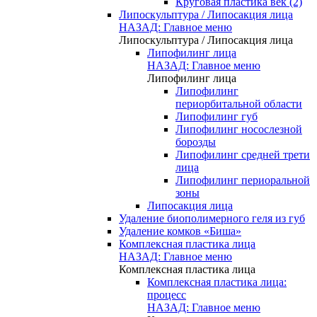
Круговая пластика век (2)
Липоскульптура / Липосакция лица
НАЗАД: Главное меню
Липоскульптура / Липосакция лица
Липофилинг лица
НАЗАД: Главное меню
Липофилинг лица
Липофилинг
периорбитальной области
Липофилинг губ
Липофилинг носослезной
борозды
Липофилинг средней трети
лица
Липофилинг периоральной
зоны
Липосакция лица
Удаление биополимерного геля из губ
Удаление комков «Биша»
Комплексная пластика лица
НАЗАД: Главное меню
Комплексная пластика лица
Комплексная пластика лица:
процесс
НАЗАД: Главное меню