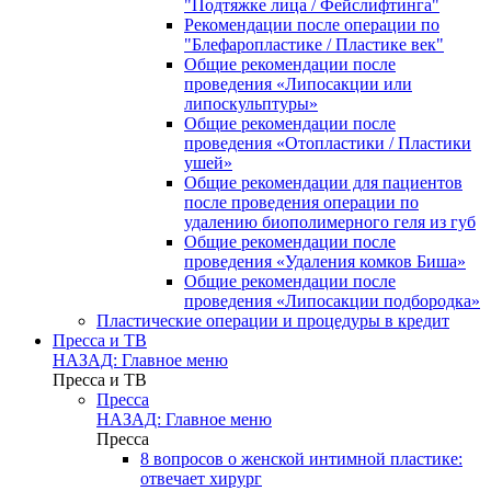
"Подтяжке лица / Фейслифтинга"
Рекомендации после операции по
"Блефаропластике / Пластике век"
Общие рекомендации после
проведения «Липосакции или
липоскульптуры»
Общие рекомендации после
проведения «Отопластики / Пластики
ушей»
Общие рекомендации для пациентов
после проведения операции по
удалению биополимерного геля из губ
Общие рекомендации после
проведения «Удаления комков Биша»
Общие рекомендации после
проведения «Липосакции подбородка»
Пластические операции и процедуры в кредит
Пресса и ТВ
НАЗАД: Главное меню
Пресса и ТВ
Пресса
НАЗАД: Главное меню
Пресса
8 вопросов о женской интимной пластике:
отвечает хирург