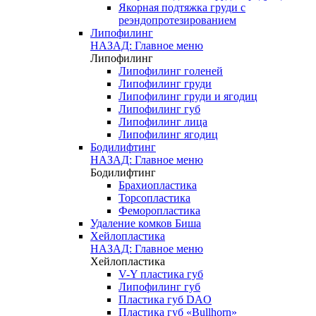
Якорная подтяжка груди с
реэндопротезированием
Липофилинг
НАЗАД: Главное меню
Липофилинг
Липофилинг голеней
Липофилинг груди
Липофилинг груди и ягодиц
Липофилинг губ
Липофилинг лица
Липофилинг ягодиц
Бодилифтинг
НАЗАД: Главное меню
Бодилифтинг
Брахиопластика
Торсопластика
Феморопластика
Удаление комков Биша
Хейлопластика
НАЗАД: Главное меню
Хейлопластика
V-Y пластика губ
Липофилинг губ
Пластика губ DAO
Пластика губ «Bullhorn»