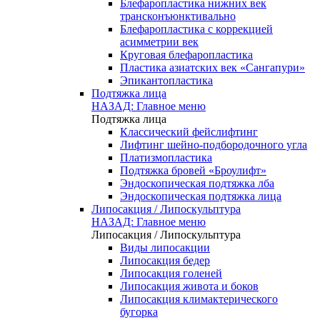
Блефаропластика нижних век
трансконъюнктивально
Блефаропластика с коррекцией
асимметрии век
Круговая блефаропластика
Пластика азиатских век «Сангапури»
Эпикантопластика
Подтяжка лица
НАЗАД: Главное меню
Подтяжка лица
Классический фейслифтинг
Лифтинг шейно-подбородочного угла
Платизмопластика
Подтяжка бровей «Броулифт»
Эндоскопическая подтяжка лба
Эндоскопическая подтяжка лица
Липосакция / Липоскульптура
НАЗАД: Главное меню
Липосакция / Липоскульптура
Виды липосакции
Липосакция бедер
Липосакция голеней
Липосакция живота и боков
Липосакция климактерического
бугорка