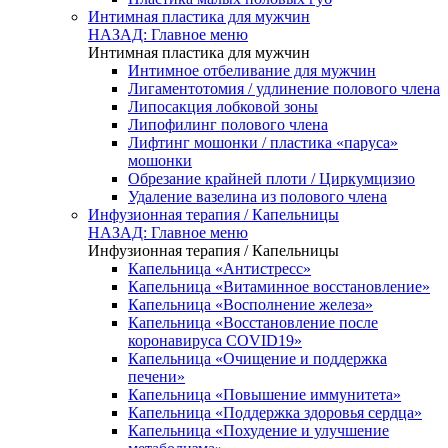
Интимная пластика для мужчин
НАЗАД: Главное меню
Интимная пластика для мужчин
Интимное отбеливание для мужчин
Лигаментотомия / удлинение полового члена
Липосакция лобковой зоны
Липофилинг полового члена
Лифтинг мошонки / пластика «паруса»
мошонки
Обрезание крайней плоти / Циркумцизио
Удаление вазелина из полового члена
Инфузионная терапия / Капельницы
НАЗАД: Главное меню
Инфузионная терапия / Капельницы
Капельница «Антистресс»
Капельница «Витаминное восстановление»
Капельница «Восполнение железа»
Капельница «Восстановление после
коронавируса COVID19»
Капельница «Очищение и поддержка
печени»
Капельница «Повышение иммунитета»
Капельница «Поддержка здоровья сердца»
Капельница «Похудение и улучшение