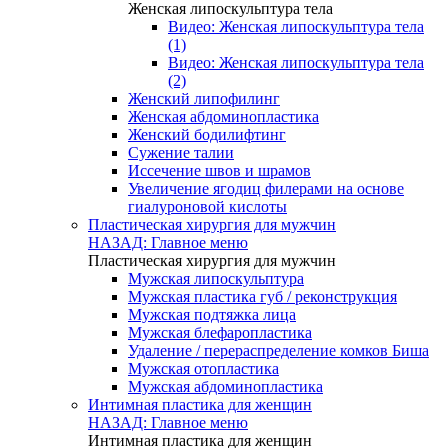
Женская липоскульптура тела
Видео: Женская липоскульптура тела
(1)
Видео: Женская липоскульптура тела
(2)
Женский липофилинг
Женская абдоминопластика
Женский бодилифтинг
Сужение талии
Иссечение швов и шрамов
Увеличение ягодиц филерами на основе
гиалуроновой кислоты
Пластическая хирургия для мужчин
НАЗАД: Главное меню
Пластическая хирургия для мужчин
Мужская липоскульптура
Мужская пластика губ / реконструкция
Мужская подтяжка лица
Мужская блефаропластика
Удаление / перераспределение комков Биша
Мужская отопластика
Мужская абдоминопластика
Интимная пластика для женщин
НАЗАД: Главное меню
Интимная пластика для женщин