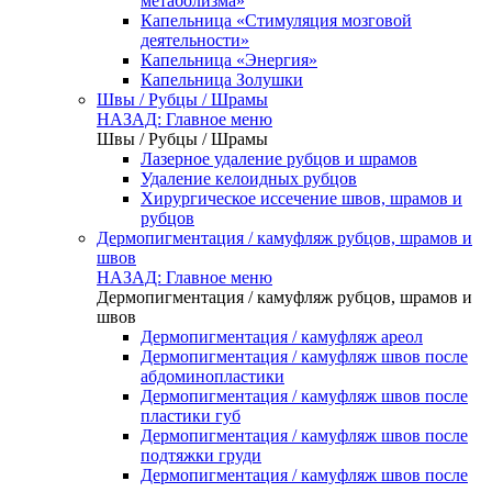
метаболизма»
Капельница «Стимуляция мозговой
деятельности»
Капельница «Энергия»
Капельница Золушки
Швы / Рубцы / Шрамы
НАЗАД: Главное меню
Швы / Рубцы / Шрамы
Лазерное удаление рубцов и шрамов
Удаление келоидных рубцов
Хирургическое иссечение швов, шрамов и
рубцов
Дермопигментация / камуфляж рубцов, шрамов и
швов
НАЗАД: Главное меню
Дермопигментация / камуфляж рубцов, шрамов и
швов
Дермопигментация / камуфляж ареол
Дермопигментация / камуфляж швов после
абдоминопластики
Дермопигментация / камуфляж швов после
пластики губ
Дермопигментация / камуфляж швов после
подтяжки груди
Дермопигментация / камуфляж швов после