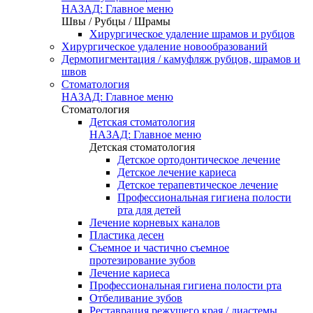
НАЗАД: Главное меню
Швы / Рубцы / Шрамы
Хирургическое удаление шрамов и рубцов
Хирургическое удаление новообразований
Дермопигментация / камуфляж рубцов, шрамов и
швов
Стоматология
НАЗАД: Главное меню
Стоматология
Детская стоматология
НАЗАД: Главное меню
Детская стоматология
Детское ортодонтическое лечение
Детское лечение кариеса
Детское терапевтическое лечение
Профессиональная гигиена полости
рта для детей
Лечение корневых каналов
Пластика десен
Съемное и частично съемное
протезирование зубов
Лечение кариеса
Профессиональная гигиена полости рта
Отбеливание зубов
Реставрация режущего края / диастемы