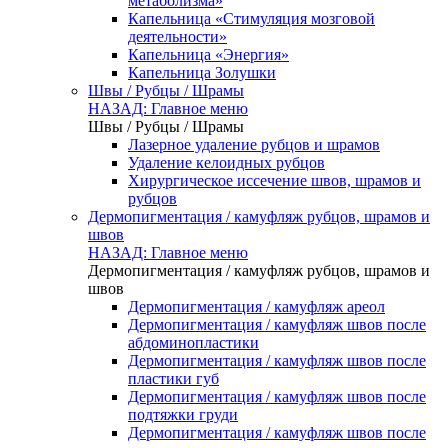
метаболизма»
Капельница «Стимуляция мозговой
деятельности»
Капельница «Энергия»
Капельница Золушки
Швы / Рубцы / Шрамы
НАЗАД: Главное меню
Швы / Рубцы / Шрамы
Лазерное удаление рубцов и шрамов
Удаление келоидных рубцов
Хирургическое иссечение швов, шрамов и
рубцов
Дермопигментация / камуфляж рубцов, шрамов и
швов
НАЗАД: Главное меню
Дермопигментация / камуфляж рубцов, шрамов и
швов
Дермопигментация / камуфляж ареол
Дермопигментация / камуфляж швов после
абдоминопластики
Дермопигментация / камуфляж швов после
пластики губ
Дермопигментация / камуфляж швов после
подтяжки груди
Дермопигментация / камуфляж швов после