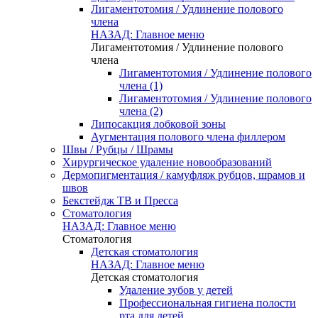
Лигаментотомия / Удлинение полового
члена
НАЗАД: Главное меню
Лигаментотомия / Удлинение полового
члена
Лигаментотомия / Удлинение полового
члена (1)
Лигаментотомия / Удлинение полового
члена (2)
Липосакция лобковой зоны
Аугментация полового члена филлером
Швы / Рубцы / Шрамы
Хирургическое удаление новообразований
Дермопигментация / камуфляж рубцов, шрамов и
швов
Бекстейдж ТВ и Пресса
Стоматология
НАЗАД: Главное меню
Стоматология
Детская стоматология
НАЗАД: Главное меню
Детская стоматология
Удаление зубов у детей
Профессиональная гигиена полости
рта для детей