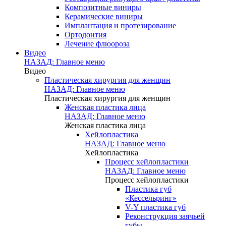
Композитные виниры
Керамические виниры
Имплантация и протезирование
Ортодонтия
Лечение флюороза
Видео
НАЗАД: Главное меню
Видео
Пластическая хирургия для женщин
НАЗАД: Главное меню
Пластическая хирургия для женщин
Женская пластика лица
НАЗАД: Главное меню
Женская пластика лица
Хейлопластика
НАЗАД: Главное меню
Хейлопластика
Процесс хейлопластики
НАЗАД: Главное меню
Процесс хейлопластики
Пластика губ
«Кессельринг»
V-Y пластика губ
Реконструкция заячьей
губы