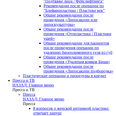
"Подтяжке лица / Фейслифтинга"
Рекомендации после операции по
"Блефаропластике / Пластике век"
Общие рекомендации после
проведения «Липосакции или
липоскульптуры»
Общие рекомендации после
проведения «Отопластики / Пластики
ушей»
Общие рекомендации для пациентов
после проведения операции по
удалению биополимерного геля из губ
Общие рекомендации после
проведения «Удаления комков Биша»
Общие рекомендации после
проведения «Липосакции подбородка»
Пластические операции и процедуры в кредит
Пресса и ТВ
НАЗАД: Главное меню
Пресса и ТВ
Пресса
НАЗАД: Главное меню
Пресса
8 вопросов о женской интимной пластике:
отвечает хирург