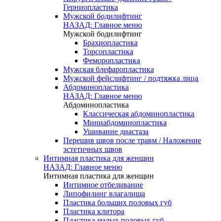
Герниопластика
Мужской бодилифтинг
НАЗАД: Главное меню
Мужской бодилифтинг
Брахиопластика
Торсопластика
Феморопластика
Мужская блефаропластика
Мужской фейслифтинг / подтяжка лица
Абдоминопластика
НАЗАД: Главное меню
Абдоминопластика
Классическая абдоминопластика
Миниабдоминопластика
Ушивание диастаза
Перешив швов после травм / Наложение
эстетичных швов
Интимная пластика для женщин
НАЗАД: Главное меню
Интимная пластика для женщин
Интимное отбеливание
Липофилинг влагалища
Пластика больших половых губ
Пластика клитора
Пластика малых половых губ