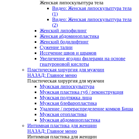
Женская липоскульптура тела
Видео: Женская липоскульптура тела
(1)
Видео: Женская липоскульптура тела
(2)
Женский липофилинг
Женская абдоминопластика
Женский бодилифтинг
Сужение талии
Иссечение швов и шрамов
Увеличение ягодиц филерами на основе
гиалуроновой кислоты
Пластическая хирургия для мужчин
НАЗАД: Главное меню
Пластическая хирургия для мужчин
Мужская липоскульптура
Мужская пластика губ / реконструкция
Мужская подтяжка лица
Мужская блефаропластика
Удаление / перераспределение комков Биша
Мужская отопластика
Мужская абдоминопластика
Интимная пластика для женщин
НАЗАД: Главное меню
Интимная пластика для женщин