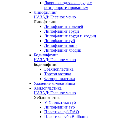
Якорная подтяжка груди с
реэндопротезированием
Липофилинг
НАЗАД: Главное меню
Липофилинг
Липофилинг голеней
Липофилинг груди
Липофилинг груди и ягодиц
Липофилинг губ
Липофилинг лица
Липофилинг ягодиц
Бодилифтинг
НАЗАД: Главное меню
Бодилифтинг
Брахиопластика
Торсопластика
Феморопластика
Удаление комков Биша
Хейлопластика
НАЗАД: Главное меню
Хейлопластика
V-Y пластика губ
Липофилинг губ
Пластика губ DAO
Пластика губ «Bullhorn»