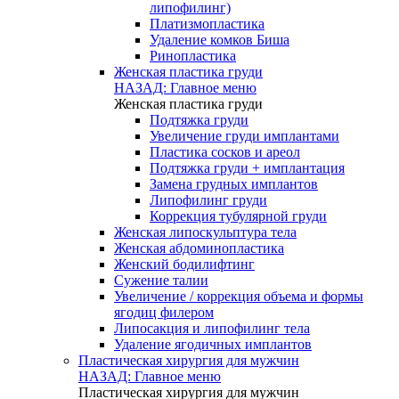
липофилинг)
Платизмопластика
Удаление комков Биша
Ринопластика
Женская пластика груди
НАЗАД: Главное меню
Женская пластика груди
Подтяжка груди
Увеличение груди имплантами
Пластика сосков и ареол
Подтяжка груди + имплантация
Замена грудных имплантов
Липофилинг груди
Коррекция тубулярной груди
Женская липоскульптура тела
Женская абдоминопластика
Женский бодилифтинг
Сужение талии
Увеличение / коррекция объема и формы
ягодиц филером
Липосакция и липофилинг тела
Удаление ягодичных имплантов
Пластическая хирургия для мужчин
НАЗАД: Главное меню
Пластическая хирургия для мужчин