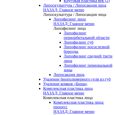
Круговая пластика век (2)
Липоскульптура / Липосакция лица
НАЗАД: Главное меню
Липоскульптура / Липосакция лица
Липофилинг лица
НАЗАД: Главное меню
Липофилинг лица
Липофилинг
периорбитальной области
Липофилинг губ
Липофилинг носослезной
борозды
Липофилинг средней трети
лица
Липофилинг периоральной
зоны
Липосакция лица
Удаление биополимерного геля из губ
Удаление комков «Биша»
Комплексная пластика лица
НАЗАД: Главное меню
Комплексная пластика лица
Комплексная пластика лица:
процесс
НАЗАД: Главное меню