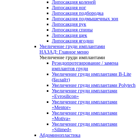
Липосакция коленей
Липосакция ног
Липосакция подбородка
Липосакция подмышечных зон
Липосакция рук
Липосакция спины
Липосакция щек
Липосакция ягодиц
Увеличение груди имплантами
НАЗАД: Главное меню
Увеличение груди имплантами
Реэндопротезирование / замена
имплантов груди
Увеличение груди имплантами B-Lite
(Билайт)
Увеличение груди имплантами Polytech
Увеличение груди имплантами
«Evrosilicon»
Увеличение груди имплантами
«Mentor»
Увеличение груди имплантами
«Motiva»
Увеличение груди имплантами
«Silimed»
Абдоминопластика