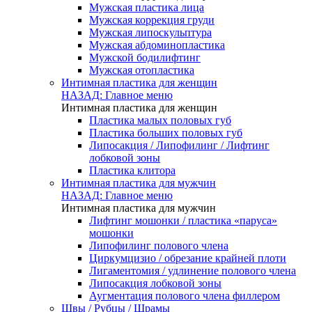
Мужская пластика лица
Мужская коррекция груди
Мужская липоскульптура
Мужская абдоминопластика
Мужской бодилифтинг
Мужская отопластика
Интимная пластика для женщин
НАЗАД: Главное меню
Интимная пластика для женщин
Пластика малых половых губ
Пластика больших половых губ
Липосакция / Липофилинг / Лифтинг
лобковой зоны
Пластика клитора
Интимная пластика для мужчин
НАЗАД: Главное меню
Интимная пластика для мужчин
Лифтинг мошонки / пластика «паруса»
мошонки
Липофилинг полового члена
Циркумцизио / обрезание крайней плоти
Лигаментомия / удлинение полового члена
Липосакция лобковой зоны
Аугментация полового члена филлером
Швы / Рубцы / Шрамы