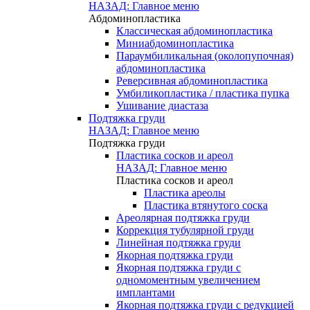
НАЗАД: Главное меню
Абдоминопластика
Классическая абдоминопластика
Миниабдоминопластика
Параумбиликальная (околопупочная)
абдоминопластика
Реверсивная абдоминопластика
Умбиликопластика / пластика пупка
Ушивание диастаза
Подтяжка груди
НАЗАД: Главное меню
Подтяжка груди
Пластика сосков и ареол
НАЗАД: Главное меню
Пластика сосков и ареол
Пластика ареолы
Пластика втянутого соска
Ареолярная подтяжка груди
Коррекция тубулярной груди
Линейная подтяжка груди
Якорная подтяжка груди
Якорная подтяжка груди с
одномоментным увеличением
имплантами
Якорная подтяжка груди с редукцией