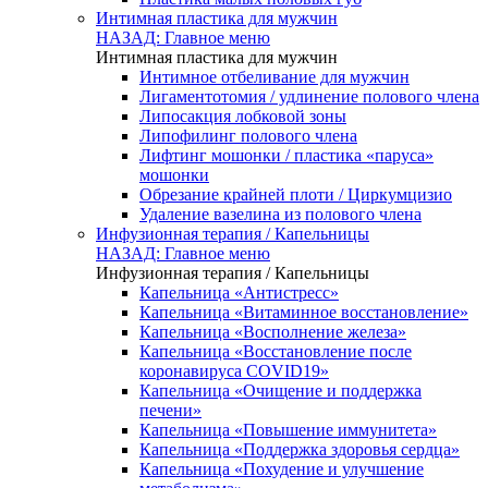
Интимная пластика для мужчин
НАЗАД: Главное меню
Интимная пластика для мужчин
Интимное отбеливание для мужчин
Лигаментотомия / удлинение полового члена
Липосакция лобковой зоны
Липофилинг полового члена
Лифтинг мошонки / пластика «паруса»
мошонки
Обрезание крайней плоти / Циркумцизио
Удаление вазелина из полового члена
Инфузионная терапия / Капельницы
НАЗАД: Главное меню
Инфузионная терапия / Капельницы
Капельница «Антистресс»
Капельница «Витаминное восстановление»
Капельница «Восполнение железа»
Капельница «Восстановление после
коронавируса COVID19»
Капельница «Очищение и поддержка
печени»
Капельница «Повышение иммунитета»
Капельница «Поддержка здоровья сердца»
Капельница «Похудение и улучшение