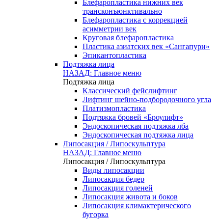
Блефаропластика нижних век
трансконъюнктивально
Блефаропластика с коррекцией
асимметрии век
Круговая блефаропластика
Пластика азиатских век «Сангапури»
Эпикантопластика
Подтяжка лица
НАЗАД: Главное меню
Подтяжка лица
Классический фейслифтинг
Лифтинг шейно-подбородочного угла
Платизмопластика
Подтяжка бровей «Броулифт»
Эндоскопическая подтяжка лба
Эндоскопическая подтяжка лица
Липосакция / Липоскульптура
НАЗАД: Главное меню
Липосакция / Липоскульптура
Виды липосакции
Липосакция бедер
Липосакция голеней
Липосакция живота и боков
Липосакция климактерического
бугорка