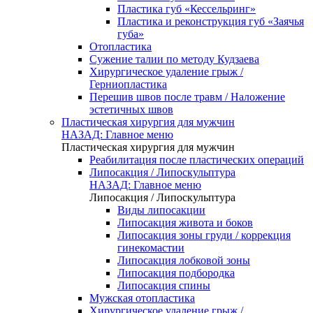
Пластика губ «Кессельринг»
Пластика и реконструкция губ «Заячья
губа»
Отопластика
Сужение талии по методу Кудзаева
Хирургическое удаление грыж /
Герниопластика
Перешив швов после травм / Наложение
эстетичных швов
Пластическая хирургия для мужчин
НАЗАД: Главное меню
Пластическая хирургия для мужчин
Реабилитация после пластических операций
Липосакция / Липоскульптура
НАЗАД: Главное меню
Липосакция / Липоскульптура
Виды липосакции
Липосакция живота и боков
Липосакция зоны груди / коррекция
гинекомастии
Липосакция лобковой зоны
Липосакция подбородка
Липосакция спины
Мужская отопластика
Хирургическое удаление грыж /