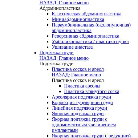
НАЗАД: Главное меню
Абдоминопластика
Классическая абдоминопластика
Миниабдоминопластика
Параумбиликальная (околопупочная)
абдоминопластика
Реверсивная абдоминопластика
Умбиликопластика / пластика пупка
Ушивание диастаза
Подтяжка груди
НАЗАД: Главное меню
Подтяжка груди
Пластика сосков и ареол
НАЗАД: Главное меню
Пластика сосков и ареол
Пластика ареолы
Пластика втянутого соска
Ареолярная подтяжка груди
Коррекция тубулярной груди
Линейная подтяжка груди
Якорная подтяжка груди
Якорная подтяжка груди с
одномоментным увеличением
имплантами
Якорная подтяжка груди с редукцией