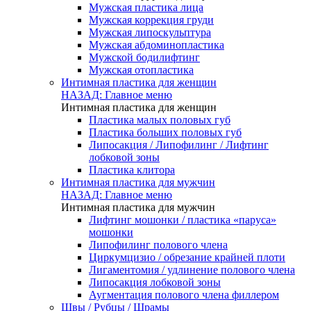
Мужская пластика лица
Мужская коррекция груди
Мужская липоскульптура
Мужская абдоминопластика
Мужской бодилифтинг
Мужская отопластика
Интимная пластика для женщин
НАЗАД: Главное меню
Интимная пластика для женщин
Пластика малых половых губ
Пластика больших половых губ
Липосакция / Липофилинг / Лифтинг
лобковой зоны
Пластика клитора
Интимная пластика для мужчин
НАЗАД: Главное меню
Интимная пластика для мужчин
Лифтинг мошонки / пластика «паруса»
мошонки
Липофилинг полового члена
Циркумцизио / обрезание крайней плоти
Лигаментомия / удлинение полового члена
Липосакция лобковой зоны
Аугментация полового члена филлером
Швы / Рубцы / Шрамы