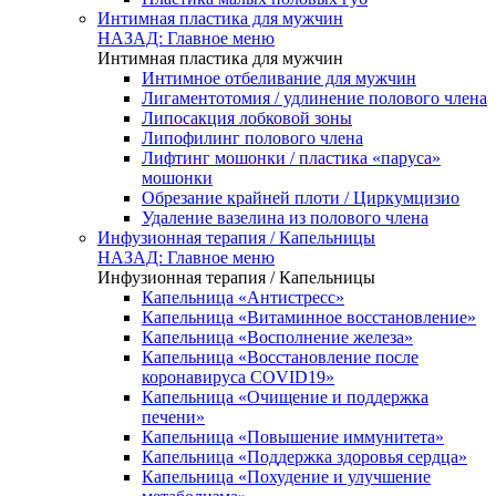
Интимная пластика для мужчин
НАЗАД: Главное меню
Интимная пластика для мужчин
Интимное отбеливание для мужчин
Лигаментотомия / удлинение полового члена
Липосакция лобковой зоны
Липофилинг полового члена
Лифтинг мошонки / пластика «паруса»
мошонки
Обрезание крайней плоти / Циркумцизио
Удаление вазелина из полового члена
Инфузионная терапия / Капельницы
НАЗАД: Главное меню
Инфузионная терапия / Капельницы
Капельница «Антистресс»
Капельница «Витаминное восстановление»
Капельница «Восполнение железа»
Капельница «Восстановление после
коронавируса COVID19»
Капельница «Очищение и поддержка
печени»
Капельница «Повышение иммунитета»
Капельница «Поддержка здоровья сердца»
Капельница «Похудение и улучшение