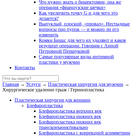
Что нужно знать о бишектомии, она же
операция «французские щечки»
Как увеличить точку G и для чего это
делается?
Выпуклый, плоский, «провал». Нестыдные
вопросы про пупок — и можно ли его
изменить
Комки Биша: для чего их удаляют и каков
результат операции. Говорим с Анной
Петровной Першуковой
Самые популярные виды интимной
пластики у мужчин
Контакты
Главная
→
Услуги
→
Пластическая хирургия для мужчин
→
Хирургическое удаление грыж / Герниопластика
Пластическая хирургия для женщин
Блефаропластика
Блефаропластика верхних век
Блефаропластика нижних век
Блефаропластика нижних век
трансконъюнктивально
Блефаропластика с коррекцией асимметрии