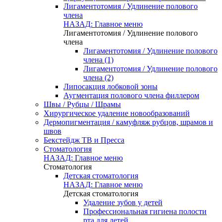
Лигаментотомия / Удлинение полового
члена
НАЗАД: Главное меню
Лигаментотомия / Удлинение полового
члена
Лигаментотомия / Удлинение полового
члена (1)
Лигаментотомия / Удлинение полового
члена (2)
Липосакция лобковой зоны
Аугментация полового члена филлером
Швы / Рубцы / Шрамы
Хирургическое удаление новообразований
Дермопигментация / камуфляж рубцов, шрамов и
швов
Бекстейдж ТВ и Пресса
Стоматология
НАЗАД: Главное меню
Стоматология
Детская стоматология
НАЗАД: Главное меню
Детская стоматология
Удаление зубов у детей
Профессиональная гигиена полости
рта для детей