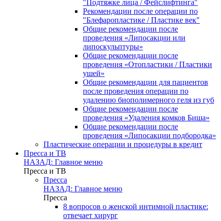
"Подтяжке лица / Фейслифтинга"
Рекомендации после операции по
"Блефаропластике / Пластике век"
Общие рекомендации после
проведения «Липосакции или
липоскульптуры»
Общие рекомендации после
проведения «Отопластики / Пластики
ушей»
Общие рекомендации для пациентов
после проведения операции по
удалению биополимерного геля из губ
Общие рекомендации после
проведения «Удаления комков Биша»
Общие рекомендации после
проведения «Липосакции подбородка»
Пластические операции и процедуры в кредит
Пресса и ТВ
НАЗАД: Главное меню
Пресса и ТВ
Пресса
НАЗАД: Главное меню
Пресса
8 вопросов о женской интимной пластике:
отвечает хирург