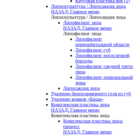
Круговая пластика век (2)
Липоскульптура / Липосакция лица
НАЗАД: Главное меню
Липоскульптура / Липосакция лица
Липофилинг лица
НАЗАД: Главное меню
Липофилинг лица
Липофилинг
периорбитальной области
Липофилинг губ
Липофилинг носослезной
борозды
Липофилинг средней трети
лица
Липофилинг периоральной
зоны
Липосакция лица
Удаление биополимерного геля из губ
Удаление комков «Биша»
Комплексная пластика лица
НАЗАД: Главное меню
Комплексная пластика лица
Комплексная пластика лица:
процесс
НАЗАД: Главное меню