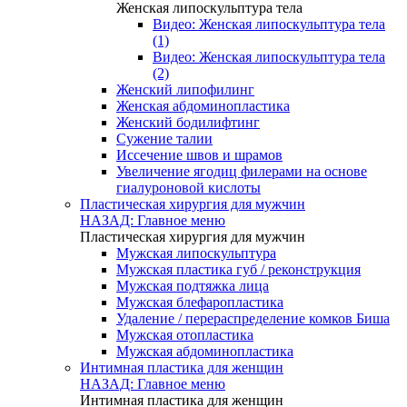
Женская липоскульптура тела
Видео: Женская липоскульптура тела
(1)
Видео: Женская липоскульптура тела
(2)
Женский липофилинг
Женская абдоминопластика
Женский бодилифтинг
Сужение талии
Иссечение швов и шрамов
Увеличение ягодиц филерами на основе
гиалуроновой кислоты
Пластическая хирургия для мужчин
НАЗАД: Главное меню
Пластическая хирургия для мужчин
Мужская липоскульптура
Мужская пластика губ / реконструкция
Мужская подтяжка лица
Мужская блефаропластика
Удаление / перераспределение комков Биша
Мужская отопластика
Мужская абдоминопластика
Интимная пластика для женщин
НАЗАД: Главное меню
Интимная пластика для женщин