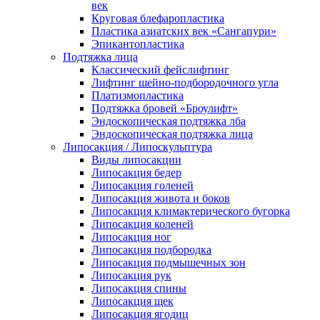
век
Круговая блефаропластика
Пластика азиатских век «Сангапури»
Эпикантопластика
Подтяжка лица
Классический фейслифтинг
Лифтинг шейно-подбородочного угла
Платизмопластика
Подтяжка бровей «Броулифт»
Эндоскопическая подтяжка лба
Эндоскопическая подтяжка лица
Липосакция / Липоскульптура
Виды липосакции
Липосакция бедер
Липосакция голеней
Липосакция живота и боков
Липосакция климактерического бугорка
Липосакция коленей
Липосакция ног
Липосакция подбородка
Липосакция подмышечных зон
Липосакция рук
Липосакция спины
Липосакция щек
Липосакция ягодиц