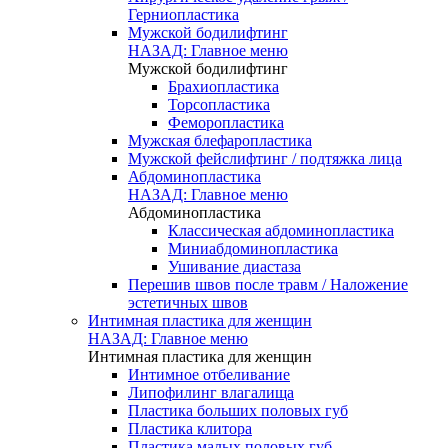
Герниопластика
Мужской бодилифтинг
НАЗАД: Главное меню
Мужской бодилифтинг
Брахиопластика
Торсопластика
Феморопластика
Мужская блефаропластика
Мужской фейслифтинг / подтяжка лица
Абдоминопластика
НАЗАД: Главное меню
Абдоминопластика
Классическая абдоминопластика
Миниабдоминопластика
Ушивание диастаза
Перешив швов после травм / Наложение
эстетичных швов
Интимная пластика для женщин
НАЗАД: Главное меню
Интимная пластика для женщин
Интимное отбеливание
Липофилинг влагалища
Пластика больших половых губ
Пластика клитора
Пластика малых половых губ