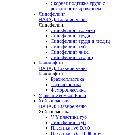
Якорная подтяжка груди с
реэндопротезированием
Липофилинг
НАЗАД: Главное меню
Липофилинг
Липофилинг голеней
Липофилинг груди
Липофилинг груди и ягодиц
Липофилинг губ
Липофилинг лица
Липофилинг ягодиц
Бодилифтинг
НАЗАД: Главное меню
Бодилифтинг
Брахиопластика
Торсопластика
Феморопластика
Удаление комков Биша
Хейлопластика
НАЗАД: Главное меню
Хейлопластика
V-Y пластика губ
Липофилинг губ
Пластика губ DAO
Пластика губ «Bullhorn»