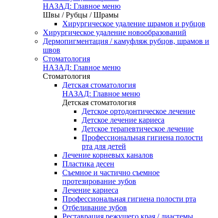
НАЗАД: Главное меню
Швы / Рубцы / Шрамы
Хирургическое удаление шрамов и рубцов
Хирургическое удаление новообразований
Дермопигментация / камуфляж рубцов, шрамов и
швов
Стоматология
НАЗАД: Главное меню
Стоматология
Детская стоматология
НАЗАД: Главное меню
Детская стоматология
Детское ортодонтическое лечение
Детское лечение кариеса
Детское терапевтическое лечение
Профессиональная гигиена полости
рта для детей
Лечение корневых каналов
Пластика десен
Съемное и частично съемное
протезирование зубов
Лечение кариеса
Профессиональная гигиена полости рта
Отбеливание зубов
Реставрация режущего края / диастемы