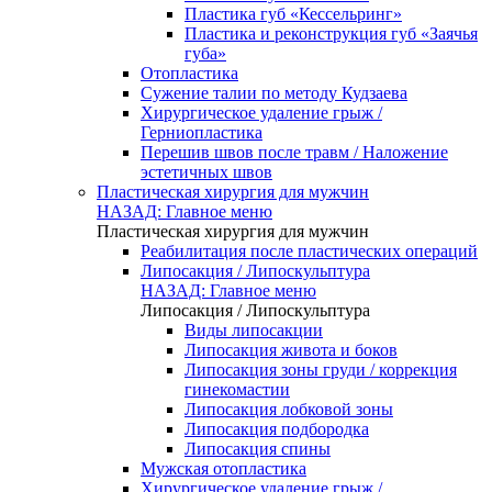
Пластика губ «Кессельринг»
Пластика и реконструкция губ «Заячья
губа»
Отопластика
Сужение талии по методу Кудзаева
Хирургическое удаление грыж /
Герниопластика
Перешив швов после травм / Наложение
эстетичных швов
Пластическая хирургия для мужчин
НАЗАД: Главное меню
Пластическая хирургия для мужчин
Реабилитация после пластических операций
Липосакция / Липоскульптура
НАЗАД: Главное меню
Липосакция / Липоскульптура
Виды липосакции
Липосакция живота и боков
Липосакция зоны груди / коррекция
гинекомастии
Липосакция лобковой зоны
Липосакция подбородка
Липосакция спины
Мужская отопластика
Хирургическое удаление грыж /