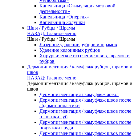
метаболизма»
Капельница «Стимуляция мозговой
деятельности»
Капельница «Энергия»
Капельница Золушки
Швы / Рубцы / Шрамы
НАЗАД: Главное меню
Швы / Рубцы / Шрамы
Лазерное удаление рубцов и шрамов
Удаление келоидных рубцов
Хирургическое иссечение швов, шрамов и
рубцов
Дермопигментация / камуфляж рубцов, шрамов и
швов
НАЗАД: Главное меню
Дермопигментация / камуфляж рубцов, шрамов и
швов
Дермопигментация / камуфляж ареол
Дермопигментация / камуфляж швов после
абдоминопластики
Дермопигментация / камуфляж швов после
пластики губ
Дермопигментация / камуфляж швов после
подтяжки груди
Дермопигментация / камуфляж швов после