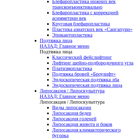
Блефаропластика нижних век
трансконъюнктивально
Блефаропластика с коррекцией
асимметрии век
Круговая блефаропластика
Пластика азиатских век «Сангапури»
Эпикантопластика
Подтяжка лица
НАЗАД: Главное меню
Подтяжка лица
Классический фейслифтинг
Лифтинг шейно-подбородочного угла
Платизмопластика
Подтяжка бровей «Броулифт»
Эндоскопическая подтяжка лба
Эндоскопическая подтяжка лица
Липосакция / Липоскульптура
НАЗАД: Главное меню
Липосакция / Липоскульптура
Виды липосакции
Липосакция бедер
Липосакция голеней
Липосакция живота и боков
Липосакция климактерического
бугорка