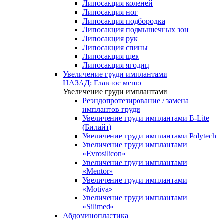
Липосакция коленей
Липосакция ног
Липосакция подбородка
Липосакция подмышечных зон
Липосакция рук
Липосакция спины
Липосакция щек
Липосакция ягодиц
Увеличение груди имплантами
НАЗАД: Главное меню
Увеличение груди имплантами
Реэндопротезирование / замена
имплантов груди
Увеличение груди имплантами B-Lite
(Билайт)
Увеличение груди имплантами Polytech
Увеличение груди имплантами
«Evrosilicon»
Увеличение груди имплантами
«Mentor»
Увеличение груди имплантами
«Motiva»
Увеличение груди имплантами
«Silimed»
Абдоминопластика