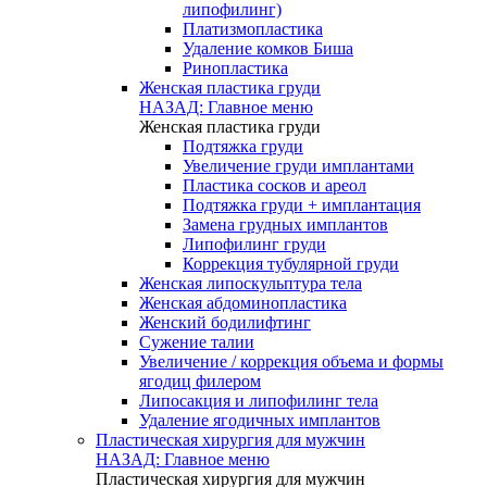
липофилинг)
Платизмопластика
Удаление комков Биша
Ринопластика
Женская пластика груди
НАЗАД: Главное меню
Женская пластика груди
Подтяжка груди
Увеличение груди имплантами
Пластика сосков и ареол
Подтяжка груди + имплантация
Замена грудных имплантов
Липофилинг груди
Коррекция тубулярной груди
Женская липоскульптура тела
Женская абдоминопластика
Женский бодилифтинг
Сужение талии
Увеличение / коррекция объема и формы
ягодиц филером
Липосакция и липофилинг тела
Удаление ягодичных имплантов
Пластическая хирургия для мужчин
НАЗАД: Главное меню
Пластическая хирургия для мужчин