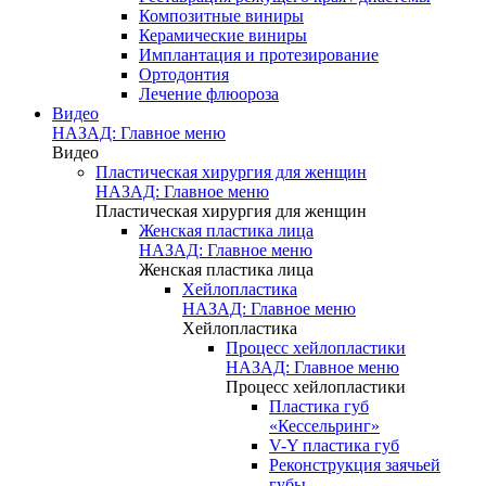
Композитные виниры
Керамические виниры
Имплантация и протезирование
Ортодонтия
Лечение флюороза
Видео
НАЗАД: Главное меню
Видео
Пластическая хирургия для женщин
НАЗАД: Главное меню
Пластическая хирургия для женщин
Женская пластика лица
НАЗАД: Главное меню
Женская пластика лица
Хейлопластика
НАЗАД: Главное меню
Хейлопластика
Процесс хейлопластики
НАЗАД: Главное меню
Процесс хейлопластики
Пластика губ
«Кессельринг»
V-Y пластика губ
Реконструкция заячьей
губы