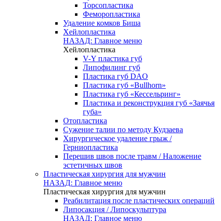
Торсопластика
Феморопластика
Удаление комков Биша
Хейлопластика
НАЗАД: Главное меню
Хейлопластика
V-Y пластика губ
Липофилинг губ
Пластика губ DAO
Пластика губ «Bullhorn»
Пластика губ «Кессельринг»
Пластика и реконструкция губ «Заячья
губа»
Отопластика
Сужение талии по методу Кудзаева
Хирургическое удаление грыж /
Герниопластика
Перешив швов после травм / Наложение
эстетичных швов
Пластическая хирургия для мужчин
НАЗАД: Главное меню
Пластическая хирургия для мужчин
Реабилитация после пластических операций
Липосакция / Липоскульптура
НАЗАД: Главное меню