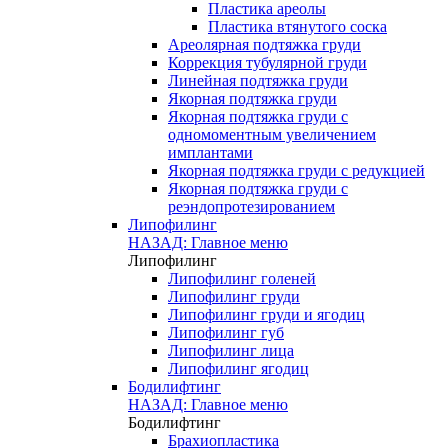
Пластика ареолы
Пластика втянутого соска
Ареолярная подтяжка груди
Коррекция тубулярной груди
Линейная подтяжка груди
Якорная подтяжка груди
Якорная подтяжка груди с
одномоментным увеличением
имплантами
Якорная подтяжка груди с редукцией
Якорная подтяжка груди с
реэндопротезированием
Липофилинг
НАЗАД: Главное меню
Липофилинг
Липофилинг голеней
Липофилинг груди
Липофилинг груди и ягодиц
Липофилинг губ
Липофилинг лица
Липофилинг ягодиц
Бодилифтинг
НАЗАД: Главное меню
Бодилифтинг
Брахиопластика