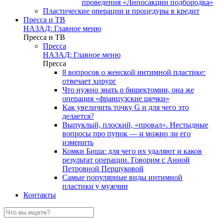
проведения «Липосакции подбородка»
Пластические операции и процедуры в кредит
Пресса и ТВ
НАЗАД: Главное меню
Пресса и ТВ
Пресса
НАЗАД: Главное меню
Пресса
8 вопросов о женской интимной пластике:
отвечает хирург
Что нужно знать о бишектомии, она же
операция «французские щечки»
Как увеличить точку G и для чего это
делается?
Выпуклый, плоский, «провал». Нестыдные
вопросы про пупок — и можно ли его
изменить
Комки Биша: для чего их удаляют и каков
результат операции. Говорим с Анной
Петровной Першуковой
Самые популярные виды интимной
пластики у мужчин
Контакты