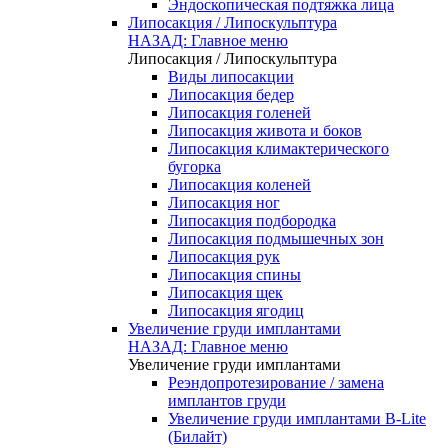
Эндоскопическая подтяжка лица
Липосакция / Липоскульптура
НАЗАД: Главное меню
Липосакция / Липоскульптура
Виды липосакции
Липосакция бедер
Липосакция голеней
Липосакция живота и боков
Липосакция климактерического
бугорка
Липосакция коленей
Липосакция ног
Липосакция подбородка
Липосакция подмышечных зон
Липосакция рук
Липосакция спины
Липосакция щек
Липосакция ягодиц
Увеличение груди имплантами
НАЗАД: Главное меню
Увеличение груди имплантами
Реэндопротезирование / замена
имплантов груди
Увеличение груди имплантами B-Lite
(Билайт)