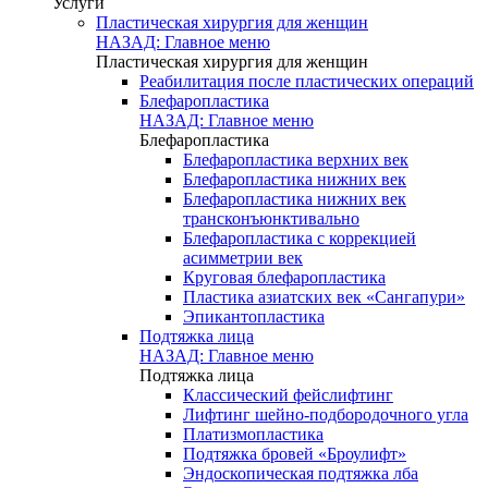
Услуги
Пластическая хирургия для женщин
НАЗАД: Главное меню
Пластическая хирургия для женщин
Реабилитация после пластических операций
Блефаропластика
НАЗАД: Главное меню
Блефаропластика
Блефаропластика верхних век
Блефаропластика нижних век
Блефаропластика нижних век
трансконъюнктивально
Блефаропластика с коррекцией
асимметрии век
Круговая блефаропластика
Пластика азиатских век «Сангапури»
Эпикантопластика
Подтяжка лица
НАЗАД: Главное меню
Подтяжка лица
Классический фейслифтинг
Лифтинг шейно-подбородочного угла
Платизмопластика
Подтяжка бровей «Броулифт»
Эндоскопическая подтяжка лба