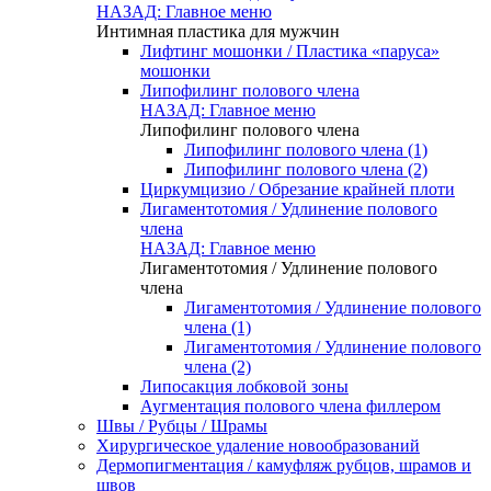
НАЗАД: Главное меню
Интимная пластика для мужчин
Лифтинг мошонки / Пластика «паруса»
мошонки
Липофилинг полового члена
НАЗАД: Главное меню
Липофилинг полового члена
Липофилинг полового члена (1)
Липофилинг полового члена (2)
Циркумцизио / Обрезание крайней плоти
Лигаментотомия / Удлинение полового
члена
НАЗАД: Главное меню
Лигаментотомия / Удлинение полового
члена
Лигаментотомия / Удлинение полового
члена (1)
Лигаментотомия / Удлинение полового
члена (2)
Липосакция лобковой зоны
Аугментация полового члена филлером
Швы / Рубцы / Шрамы
Хирургическое удаление новообразований
Дермопигментация / камуфляж рубцов, шрамов и
швов