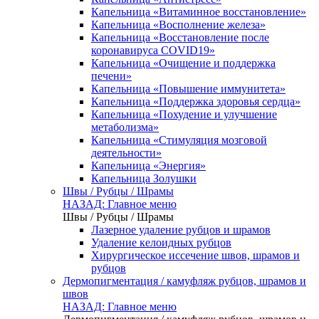
Капельница «Витаминное восстановление»
Капельница «Восполнение железа»
Капельница «Восстановление после
коронавируса COVID19»
Капельница «Очищение и поддержка
печени»
Капельница «Повышение иммунитета»
Капельница «Поддержка здоровья сердца»
Капельница «Похудение и улучшение
метаболизма»
Капельница «Стимуляция мозговой
деятельности»
Капельница «Энергия»
Капельница Золушки
Швы / Рубцы / Шрамы
НАЗАД: Главное меню
Швы / Рубцы / Шрамы
Лазерное удаление рубцов и шрамов
Удаление келоидных рубцов
Хирургическое иссечение швов, шрамов и
рубцов
Дермопигментация / камуфляж рубцов, шрамов и
швов
НАЗАД: Главное меню