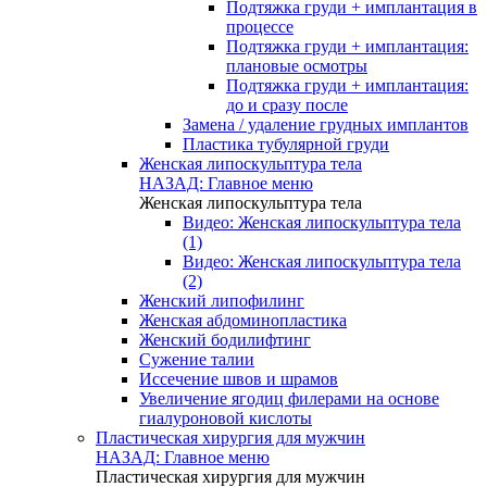
Подтяжка груди + имплантация в
процессе
Подтяжка груди + имплантация:
плановые осмотры
Подтяжка груди + имплантация:
до и сразу после
Замена / удаление грудных имплантов
Пластика тубулярной груди
Женская липоскульптура тела
НАЗАД: Главное меню
Женская липоскульптура тела
Видео: Женская липоскульптура тела
(1)
Видео: Женская липоскульптура тела
(2)
Женский липофилинг
Женская абдоминопластика
Женский бодилифтинг
Сужение талии
Иссечение швов и шрамов
Увеличение ягодиц филерами на основе
гиалуроновой кислоты
Пластическая хирургия для мужчин
НАЗАД: Главное меню
Пластическая хирургия для мужчин