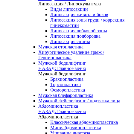
Липосакция / Липоскульптура
Виды липосакции
Липосакция живота и боков
Липосакция зоны груди / коррекция
гинекомастии
Липосакция лобковой зоны
Липосакция подбородка
Липосакция спины
Мужская отопластика
Хирургическое удаление грыж /
Герниопластика
Мужской бодилифтинг
НАЗАД: Главное меню
Мужской бодилифтинг
Брахиопластика
Торсопластика
Феморопластика
Мужская блефаропластика
Мужской фейслифтинг / подтяжка лица
Абдоминопластика
НАЗАД: Главное меню
Абдоминопластика
Классическая абдоминопластика
Миниабдоминопластика
Ушивание диастаза