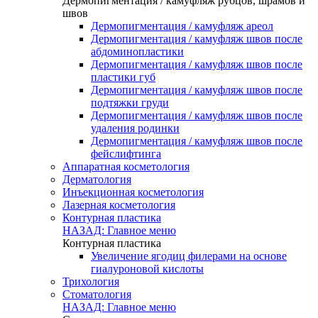
Дермопигментация / камуфляж рубцов, шрамов и
швов
Дермопигментация / камуфляж ареол
Дермопигментация / камуфляж швов после
абдоминопластики
Дермопигментация / камуфляж швов после
пластики губ
Дермопигментация / камуфляж швов после
подтяжки груди
Дермопигментация / камуфляж швов после
удаления родинки
Дермопигментация / камуфляж швов после
фейслифтинга
Аппаратная косметология
Дерматология
Инъекционная косметология
Лазерная косметология
Контурная пластика
НАЗАД: Главное меню
Контурная пластика
Увеличение ягодиц филерами на основе
гиалуроновой кислоты
Трихология
Стоматология
НАЗАД: Главное меню