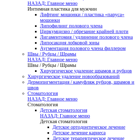
НАЗАД: Главное меню
Интимная пластика для мужчин
Лифтинг мошонки / пластика «паруса»
мошонки
Липофилинг полового члена
Циркумцизио / обрезание крайней плоти
Лигаментомия / удлинение полового члена
Липосакция лобковой зоны
Аугментация полового члена филлером
Швы / Рубцы / Шрамы
НАЗАД: Главное меню
Швы / Рубцы / Шрамы
Хирургическое удаление шрамов и рубцов
Хирургическое удаление новообразований
Дермопигментация / камуфляж рубцов, шрамов и
швов
Стоматология
НАЗАД: Главное меню
Стоматология
Детская стоматология
НАЗАД: Главное меню
Детская стоматология
Детское ортодонтическое лечение
Детское лечение кариеса
Детское терапевтическое лечение