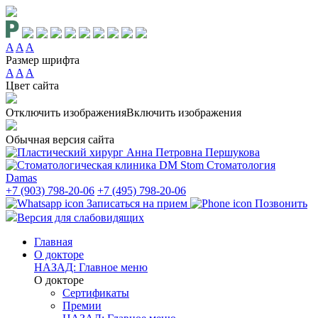
A
A
A
Размер шрифта
A
A
A
Цвет сайта
Отключить изображения
Включить изображения
Обычная версия сайта
Стоматология
Damas
+7 (903) 798-20-06
+7 (495) 798-20-06
Записаться на прием
Позвонить
Версия для слабовидящих
Главная
О докторе
НАЗАД: Главное меню
О докторе
Сертификаты
Премии