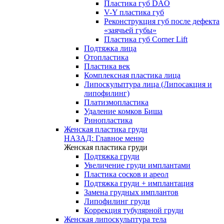
Пластика губ DAO
V-Y пластика губ
Реконструкция губ после дефекта
«заячьей губы»
Пластика губ Corner Lift
Подтяжка лица
Отопластика
Пластика век
Комплексная пластика лица
Липоскульптура лица (Липосакция и
липофилинг)
Платизмопластика
Удаление комков Биша
Ринопластика
Женская пластика груди
НАЗАД: Главное меню
Женская пластика груди
Подтяжка груди
Увеличение груди имплантами
Пластика сосков и ареол
Подтяжка груди + имплантация
Замена грудных имплантов
Липофилинг груди
Коррекция тубулярной груди
Женская липоскульптура тела