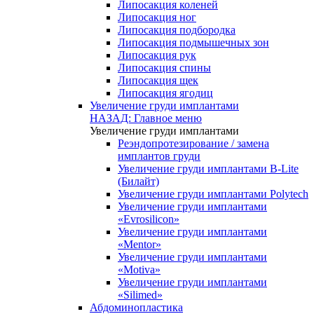
Липосакция коленей
Липосакция ног
Липосакция подбородка
Липосакция подмышечных зон
Липосакция рук
Липосакция спины
Липосакция щек
Липосакция ягодиц
Увеличение груди имплантами
НАЗАД: Главное меню
Увеличение груди имплантами
Реэндопротезирование / замена
имплантов груди
Увеличение груди имплантами B-Lite
(Билайт)
Увеличение груди имплантами Polytech
Увеличение груди имплантами
«Evrosilicon»
Увеличение груди имплантами
«Mentor»
Увеличение груди имплантами
«Motiva»
Увеличение груди имплантами
«Silimed»
Абдоминопластика