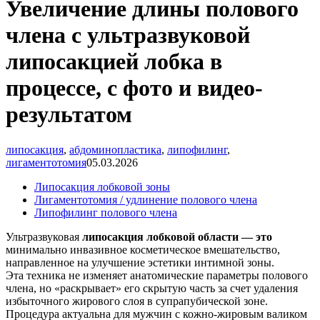
Увеличение длины полового
члена с ультразвуковой
липосакцией лобка в
процессе, с фото и видео-
результатом
липосакция
,
абдоминопластика
,
липофилинг
,
лигаментотомия
05.03.2026
Липосакция лобковой зоны
Лигаментотомия / удлинение полового члена
Липофилинг полового члена
Ультразвуковая
липосакция лобковой области — это
минимально инвазивное косметическое вмешательство,
направленное на улучшение эстетики интимной зоны.
Эта техника не изменяет анатомические параметры полового
члена, но
«раскрывает
» его скрытую часть за счет удаления
избыточного жирового слоя в супрапубической зоне.
Процедура актуальна для мужчин с кожно-жировым валиком