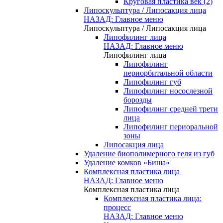
Круговая пластика век (2)
Липоскульптура / Липосакция лица
НАЗАД: Главное меню
Липоскульптура / Липосакция лица
Липофилинг лица
НАЗАД: Главное меню
Липофилинг лица
Липофилинг
периорбитальной области
Липофилинг губ
Липофилинг носослезной
борозды
Липофилинг средней трети
лица
Липофилинг периоральной
зоны
Липосакция лица
Удаление биополимерного геля из губ
Удаление комков «Биша»
Комплексная пластика лица
НАЗАД: Главное меню
Комплексная пластика лица
Комплексная пластика лица:
процесс
НАЗАД: Главное меню