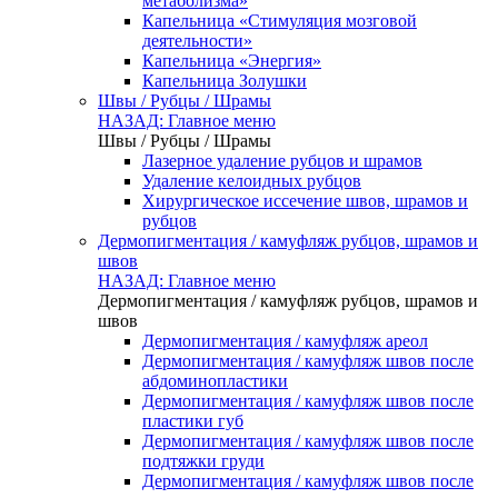
метаболизма»
Капельница «Стимуляция мозговой
деятельности»
Капельница «Энергия»
Капельница Золушки
Швы / Рубцы / Шрамы
НАЗАД: Главное меню
Швы / Рубцы / Шрамы
Лазерное удаление рубцов и шрамов
Удаление келоидных рубцов
Хирургическое иссечение швов, шрамов и
рубцов
Дермопигментация / камуфляж рубцов, шрамов и
швов
НАЗАД: Главное меню
Дермопигментация / камуфляж рубцов, шрамов и
швов
Дермопигментация / камуфляж ареол
Дермопигментация / камуфляж швов после
абдоминопластики
Дермопигментация / камуфляж швов после
пластики губ
Дермопигментация / камуфляж швов после
подтяжки груди
Дермопигментация / камуфляж швов после