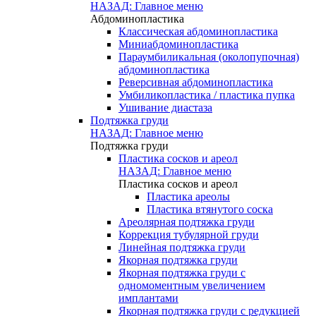
НАЗАД: Главное меню
Абдоминопластика
Классическая абдоминопластика
Миниабдоминопластика
Параумбиликальная (околопупочная)
абдоминопластика
Реверсивная абдоминопластика
Умбиликопластика / пластика пупка
Ушивание диастаза
Подтяжка груди
НАЗАД: Главное меню
Подтяжка груди
Пластика сосков и ареол
НАЗАД: Главное меню
Пластика сосков и ареол
Пластика ареолы
Пластика втянутого соска
Ареолярная подтяжка груди
Коррекция тубулярной груди
Линейная подтяжка груди
Якорная подтяжка груди
Якорная подтяжка груди с
одномоментным увеличением
имплантами
Якорная подтяжка груди с редукцией