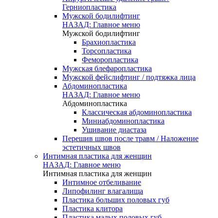
Герниопластика
Мужской бодилифтинг
НАЗАД: Главное меню
Мужской бодилифтинг
Брахиопластика
Торсопластика
Феморопластика
Мужская блефаропластика
Мужской фейслифтинг / подтяжка лица
Абдоминопластика
НАЗАД: Главное меню
Абдоминопластика
Классическая абдоминопластика
Миниабдоминопластика
Ушивание диастаза
Перешив швов после травм / Наложение
эстетичных швов
Интимная пластика для женщин
НАЗАД: Главное меню
Интимная пластика для женщин
Интимное отбеливание
Липофилинг влагалища
Пластика больших половых губ
Пластика клитора
Пластика малых половых губ