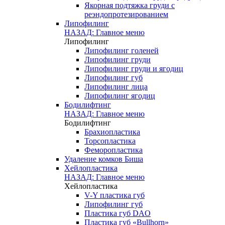
Якорная подтяжка груди с
реэндопротезированием
Липофилинг
НАЗАД: Главное меню
Липофилинг
Липофилинг голеней
Липофилинг груди
Липофилинг груди и ягодиц
Липофилинг губ
Липофилинг лица
Липофилинг ягодиц
Бодилифтинг
НАЗАД: Главное меню
Бодилифтинг
Брахиопластика
Торсопластика
Феморопластика
Удаление комков Биша
Хейлопластика
НАЗАД: Главное меню
Хейлопластика
V-Y пластика губ
Липофилинг губ
Пластика губ DAO
Пластика губ «Bullhorn»