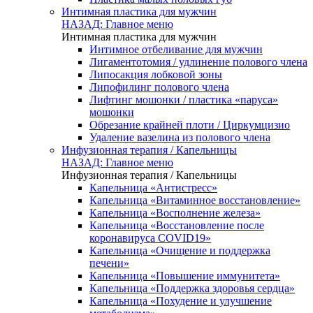
Интимная пластика для мужчин
НАЗАД: Главное меню
Интимная пластика для мужчин
Интимное отбеливание для мужчин
Лигаментотомия / удлинение полового члена
Липосакция лобковой зоны
Липофилинг полового члена
Лифтинг мошонки / пластика «паруса»
мошонки
Обрезание крайней плоти / Циркумцизио
Удаление вазелина из полового члена
Инфузионная терапия / Капельницы
НАЗАД: Главное меню
Инфузионная терапия / Капельницы
Капельница «Антистресс»
Капельница «Витаминное восстановление»
Капельница «Восполнение железа»
Капельница «Восстановление после
коронавируса COVID19»
Капельница «Очищение и поддержка
печени»
Капельница «Повышение иммунитета»
Капельница «Поддержка здоровья сердца»
Капельница «Похудение и улучшение