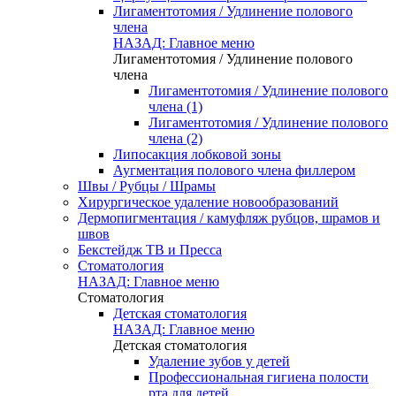
Лигаментотомия / Удлинение полового
члена
НАЗАД: Главное меню
Лигаментотомия / Удлинение полового
члена
Лигаментотомия / Удлинение полового
члена (1)
Лигаментотомия / Удлинение полового
члена (2)
Липосакция лобковой зоны
Аугментация полового члена филлером
Швы / Рубцы / Шрамы
Хирургическое удаление новообразований
Дермопигментация / камуфляж рубцов, шрамов и
швов
Бекстейдж ТВ и Пресса
Стоматология
НАЗАД: Главное меню
Стоматология
Детская стоматология
НАЗАД: Главное меню
Детская стоматология
Удаление зубов у детей
Профессиональная гигиена полости
рта для детей