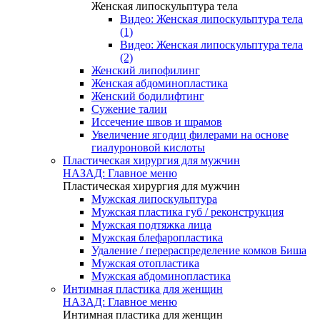
Женская липоскульптура тела
Видео: Женская липоскульптура тела
(1)
Видео: Женская липоскульптура тела
(2)
Женский липофилинг
Женская абдоминопластика
Женский бодилифтинг
Сужение талии
Иссечение швов и шрамов
Увеличение ягодиц филерами на основе
гиалуроновой кислоты
Пластическая хирургия для мужчин
НАЗАД: Главное меню
Пластическая хирургия для мужчин
Мужская липоскульптура
Мужская пластика губ / реконструкция
Мужская подтяжка лица
Мужская блефаропластика
Удаление / перераспределение комков Биша
Мужская отопластика
Мужская абдоминопластика
Интимная пластика для женщин
НАЗАД: Главное меню
Интимная пластика для женщин