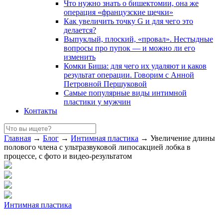
Что нужно знать о бишектомии, она же
операция «французские щечки»
Как увеличить точку G и для чего это
делается?
Выпуклый, плоский, «провал». Нестыдные
вопросы про пупок — и можно ли его
изменить
Комки Биша: для чего их удаляют и каков
результат операции. Говорим с Анной
Петровной Першуковой
Самые популярные виды интимной
пластики у мужчин
Контакты
Главная
→
Блог
→
Интимная пластика
→
Увеличение длины
полового члена с ультразвуковой липосакцией лобка в
процессе, с фото и видео-результатом
Интимная пластика