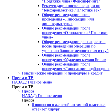
"Подтяжке лица / Фейслифтинга"
Рекомендации после операции по
"Блефаропластике / Пластике век"
Общие рекомендации после
проведения «Липосакции или
липоскульптуры»
Общие рекомендации после
проведения «Отопластики / Пластики
ушей»
Общие рекомендации для пациентов
после проведения операции по
удалению биополимерного геля из губ
Общие рекомендации после
проведения «Удаления комков Биша»
Общие рекомендации после
проведения «Липосакции подбородка»
Пластические операции и процедуры в кредит
Пресса и ТВ
НАЗАД: Главное меню
Пресса и ТВ
Пресса
НАЗАД: Главное меню
Пресса
8 вопросов о женской интимной пластике:
отвечает хирург