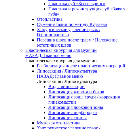
Пластика губ «Кессельринг»
Пластика и реконструкция губ «Заячья
губа»
Отопластика
Сужение талии по методу Кудзаева
Хирургическое удаление грыж /
Герниопластика
Перешив швов после травм / Наложение
эстетичных швов
Пластическая хирургия для мужчин
НАЗАД: Главное меню
Пластическая хирургия для мужчин
Реабилитация после пластических операций
Липосакция / Липоскульптура
НАЗАД: Главное меню
Липосакция / Липоскульптура
Виды липосакции
Липосакция живота и боков
Липосакция зоны груди / коррекция
гинекомастии
Липосакция лобковой зоны
Липосакция подбородка
Липосакция спины
Мужская отопластика
Хирургическое удаление грыж /