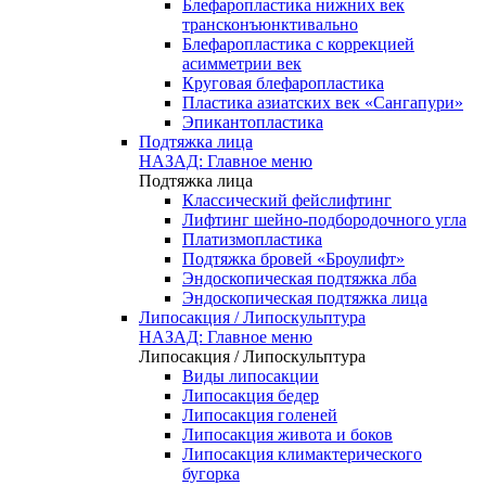
Блефаропластика нижних век
трансконъюнктивально
Блефаропластика с коррекцией
асимметрии век
Круговая блефаропластика
Пластика азиатских век «Сангапури»
Эпикантопластика
Подтяжка лица
НАЗАД: Главное меню
Подтяжка лица
Классический фейслифтинг
Лифтинг шейно-подбородочного угла
Платизмопластика
Подтяжка бровей «Броулифт»
Эндоскопическая подтяжка лба
Эндоскопическая подтяжка лица
Липосакция / Липоскульптура
НАЗАД: Главное меню
Липосакция / Липоскульптура
Виды липосакции
Липосакция бедер
Липосакция голеней
Липосакция живота и боков
Липосакция климактерического
бугорка