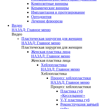
Композитные виниры
Керамические виниры
Имплантация и протезирование
Ортодонтия
Лечение флюороза
Видео
НАЗАД: Главное меню
Видео
Пластическая хирургия для женщин
НАЗАД: Главное меню
Пластическая хирургия для женщин
Женская пластика лица
НАЗАД: Главное меню
Женская пластика лица
Хейлопластика
НАЗАД: Главное меню
Хейлопластика
Процесс хейлопластики
НАЗАД: Главное меню
Процесс хейлопластики
Пластика губ
«Кессельринг»
V-Y пластика губ
Реконструкция заячьей
губы