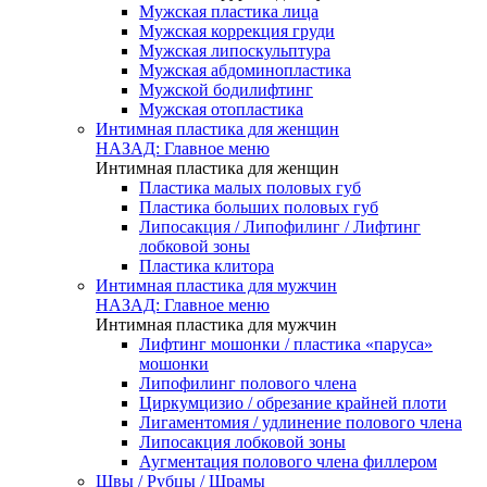
Мужская пластика лица
Мужская коррекция груди
Мужская липоскульптура
Мужская абдоминопластика
Мужской бодилифтинг
Мужская отопластика
Интимная пластика для женщин
НАЗАД: Главное меню
Интимная пластика для женщин
Пластика малых половых губ
Пластика больших половых губ
Липосакция / Липофилинг / Лифтинг
лобковой зоны
Пластика клитора
Интимная пластика для мужчин
НАЗАД: Главное меню
Интимная пластика для мужчин
Лифтинг мошонки / пластика «паруса»
мошонки
Липофилинг полового члена
Циркумцизио / обрезание крайней плоти
Лигаментомия / удлинение полового члена
Липосакция лобковой зоны
Аугментация полового члена филлером
Швы / Рубцы / Шрамы