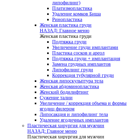
липофилинг)
Платизмопластика
Удаление комков Биша
Ринопластика
Женская пластика груди
НАЗАД: Главное меню
Женская пластика груди
Подтяжка груди
Увеличение груди имплантами
Пластика сосков и ареол
Подтяжка груди + имплантация
Замена грудных имплантов
Липофилинг груди
Коррекция тубулярной груди
Женская липоскульптура тела
Женская абдоминопластика
Женский бодилифтинг
Сужение талии
Увеличение / коррекция объема и формы
ягодиц филером
Липосакция и липофилинг тела
Удаление ягодичных имплантов
Пластическая хирургия для мужчин
НАЗАД: Главное меню
Пластическая хирургия для мужчин