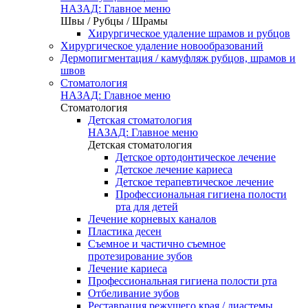
НАЗАД: Главное меню
Швы / Рубцы / Шрамы
Хирургическое удаление шрамов и рубцов
Хирургическое удаление новообразований
Дермопигментация / камуфляж рубцов, шрамов и
швов
Стоматология
НАЗАД: Главное меню
Стоматология
Детская стоматология
НАЗАД: Главное меню
Детская стоматология
Детское ортодонтическое лечение
Детское лечение кариеса
Детское терапевтическое лечение
Профессиональная гигиена полости
рта для детей
Лечение корневых каналов
Пластика десен
Съемное и частично съемное
протезирование зубов
Лечение кариеса
Профессиональная гигиена полости рта
Отбеливание зубов
Реставрация режущего края / диастемы