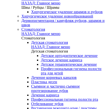
НАЗАД: Главное меню
Швы / Рубцы / Шрамы
Хирургическое удаление шрамов и рубцов
Хирургическое удаление новообразований
Дермопигментация / камуфляж рубцов, шрамов и
швов
Стоматология
НАЗАД: Главное меню
Стоматология
Детская стоматология
НАЗАД: Главное меню
Детская стоматология
Детское ортодонтическое лечение
Детское лечение кариеса
Детское терапевтическое лечение
Профессиональная гигиена полости
рта для детей
Лечение корневых каналов
Пластика десен
Съемное и частично съемное
протезирование зубов
Лечение кариеса
Профессиональная гигиена полости рта
Отбеливание зубов
Реставрация режущего края / диастемы