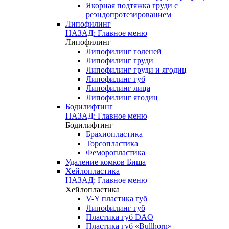
Якорная подтяжка груди с
реэндопротезированием
Липофилинг
НАЗАД: Главное меню
Липофилинг
Липофилинг голеней
Липофилинг груди
Липофилинг груди и ягодиц
Липофилинг губ
Липофилинг лица
Липофилинг ягодиц
Бодилифтинг
НАЗАД: Главное меню
Бодилифтинг
Брахиопластика
Торсопластика
Феморопластика
Удаление комков Биша
Хейлопластика
НАЗАД: Главное меню
Хейлопластика
V-Y пластика губ
Липофилинг губ
Пластика губ DAO
Пластика губ «Bullhorn»