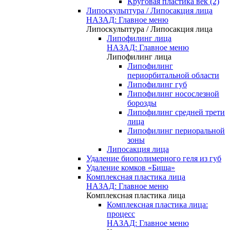
Круговая пластика век (2)
Липоскульптура / Липосакция лица
НАЗАД: Главное меню
Липоскульптура / Липосакция лица
Липофилинг лица
НАЗАД: Главное меню
Липофилинг лица
Липофилинг
периорбитальной области
Липофилинг губ
Липофилинг носослезной
борозды
Липофилинг средней трети
лица
Липофилинг периоральной
зоны
Липосакция лица
Удаление биополимерного геля из губ
Удаление комков «Биша»
Комплексная пластика лица
НАЗАД: Главное меню
Комплексная пластика лица
Комплексная пластика лица:
процесс
НАЗАД: Главное меню