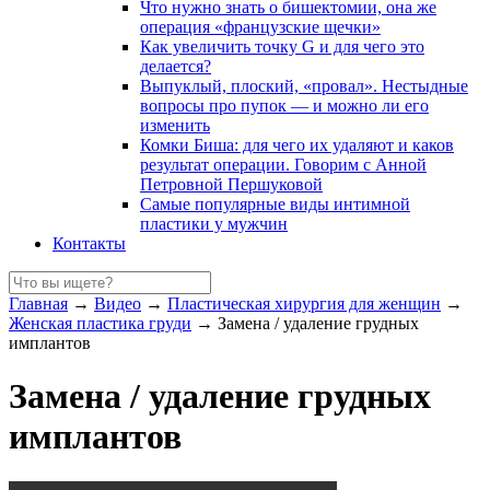
Что нужно знать о бишектомии, она же
операция «французские щечки»
Как увеличить точку G и для чего это
делается?
Выпуклый, плоский, «провал». Нестыдные
вопросы про пупок — и можно ли его
изменить
Комки Биша: для чего их удаляют и каков
результат операции. Говорим с Анной
Петровной Першуковой
Самые популярные виды интимной
пластики у мужчин
Контакты
Главная
→
Видео
→
Пластическая хирургия для женщин
→
Женская пластика груди
→
Замена / удаление грудных
имплантов
Замена / удаление грудных
имплантов