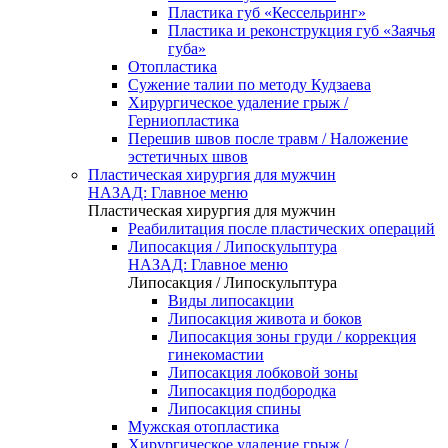
Пластика губ «Кессельринг»
Пластика и реконструкция губ «Заячья
губа»
Отопластика
Сужение талии по методу Кудзаева
Хирургическое удаление грыж /
Герниопластика
Перешив швов после травм / Наложение
эстетичных швов
Пластическая хирургия для мужчин
НАЗАД: Главное меню
Пластическая хирургия для мужчин
Реабилитация после пластических операций
Липосакция / Липоскульптура
НАЗАД: Главное меню
Липосакция / Липоскульптура
Виды липосакции
Липосакция живота и боков
Липосакция зоны груди / коррекция
гинекомастии
Липосакция лобковой зоны
Липосакция подбородка
Липосакция спины
Мужская отопластика
Хирургическое удаление грыж /