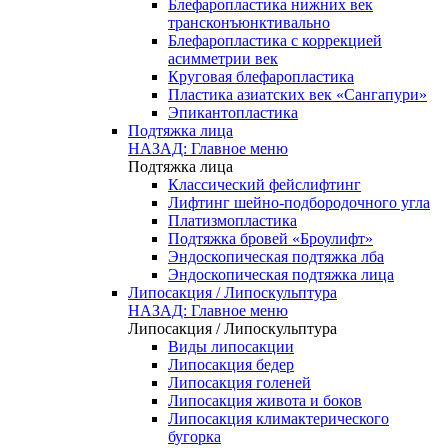
Блефаропластика нижних век
трансконъюнктивально
Блефаропластика с коррекцией
асимметрии век
Круговая блефаропластика
Пластика азиатских век «Сангапури»
Эпикантопластика
Подтяжка лица
НАЗАД: Главное меню
Подтяжка лица
Классический фейслифтинг
Лифтинг шейно-подбородочного угла
Платизмопластика
Подтяжка бровей «Броулифт»
Эндоскопическая подтяжка лба
Эндоскопическая подтяжка лица
Липосакция / Липоскульптура
НАЗАД: Главное меню
Липосакция / Липоскульптура
Виды липосакции
Липосакция бедер
Липосакция голеней
Липосакция живота и боков
Липосакция климактерического
бугорка