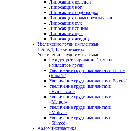
Липосакция коленей
Липосакция ног
Липосакция подбородка
Липосакция подмышечных зон
Липосакция рук
Липосакция спины
Липосакция щек
Липосакция ягодиц
Увеличение груди имплантами
НАЗАД: Главное меню
Увеличение груди имплантами
Реэндопротезирование / замена
имплантов груди
Увеличение груди имплантами B-Lite
(Билайт)
Увеличение груди имплантами Polytech
Увеличение груди имплантами
«Evrosilicon»
Увеличение груди имплантами
«Mentor»
Увеличение груди имплантами
«Motiva»
Увеличение груди имплантами
«Silimed»
Абдоминопластика