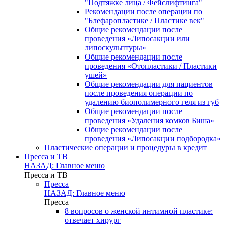
"Подтяжке лица / Фейслифтинга"
Рекомендации после операции по
"Блефаропластике / Пластике век"
Общие рекомендации после
проведения «Липосакции или
липоскульптуры»
Общие рекомендации после
проведения «Отопластики / Пластики
ушей»
Общие рекомендации для пациентов
после проведения операции по
удалению биополимерного геля из губ
Общие рекомендации после
проведения «Удаления комков Биша»
Общие рекомендации после
проведения «Липосакции подбородка»
Пластические операции и процедуры в кредит
Пресса и ТВ
НАЗАД: Главное меню
Пресса и ТВ
Пресса
НАЗАД: Главное меню
Пресса
8 вопросов о женской интимной пластике:
отвечает хирург