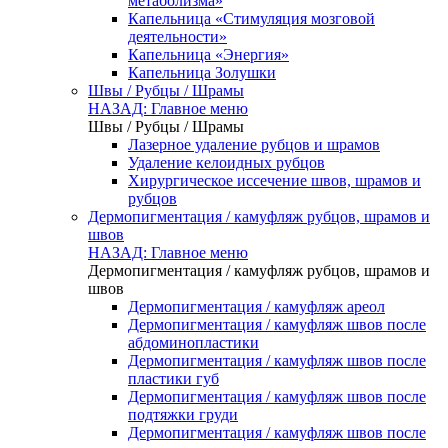
метаболизма»
Капельница «Стимуляция мозговой
деятельности»
Капельница «Энергия»
Капельница Золушки
Швы / Рубцы / Шрамы
НАЗАД: Главное меню
Швы / Рубцы / Шрамы
Лазерное удаление рубцов и шрамов
Удаление келоидных рубцов
Хирургическое иссечение швов, шрамов и
рубцов
Дермопигментация / камуфляж рубцов, шрамов и
швов
НАЗАД: Главное меню
Дермопигментация / камуфляж рубцов, шрамов и
швов
Дермопигментация / камуфляж ареол
Дермопигментация / камуфляж швов после
абдоминопластики
Дермопигментация / камуфляж швов после
пластики губ
Дермопигментация / камуфляж швов после
подтяжки груди
Дермопигментация / камуфляж швов после