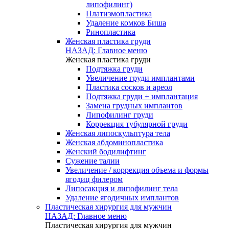
липофилинг)
Платизмопластика
Удаление комков Биша
Ринопластика
Женская пластика груди
НАЗАД: Главное меню
Женская пластика груди
Подтяжка груди
Увеличение груди имплантами
Пластика сосков и ареол
Подтяжка груди + имплантация
Замена грудных имплантов
Липофилинг груди
Коррекция тубулярной груди
Женская липоскульптура тела
Женская абдоминопластика
Женский бодилифтинг
Сужение талии
Увеличение / коррекция объема и формы
ягодиц филером
Липосакция и липофилинг тела
Удаление ягодичных имплантов
Пластическая хирургия для мужчин
НАЗАД: Главное меню
Пластическая хирургия для мужчин