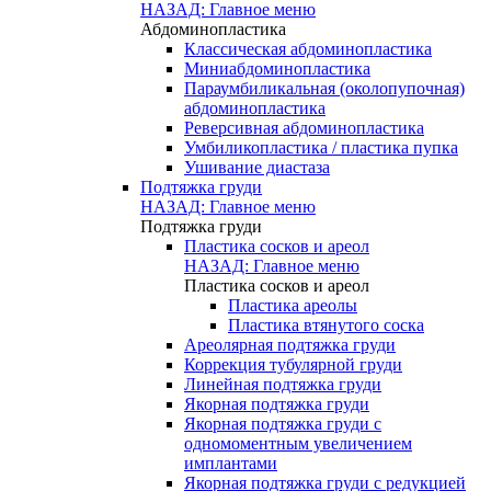
НАЗАД: Главное меню
Абдоминопластика
Классическая абдоминопластика
Миниабдоминопластика
Параумбиликальная (околопупочная)
абдоминопластика
Реверсивная абдоминопластика
Умбиликопластика / пластика пупка
Ушивание диастаза
Подтяжка груди
НАЗАД: Главное меню
Подтяжка груди
Пластика сосков и ареол
НАЗАД: Главное меню
Пластика сосков и ареол
Пластика ареолы
Пластика втянутого соска
Ареолярная подтяжка груди
Коррекция тубулярной груди
Линейная подтяжка груди
Якорная подтяжка груди
Якорная подтяжка груди с
одномоментным увеличением
имплантами
Якорная подтяжка груди с редукцией