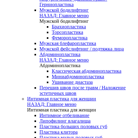
Герниопластика
Мужской бодилифтинг
НАЗАД: Главное меню
Мужской бодилифтинг
Брахиопластика
Торсопластика
Феморопластика
Мужская блефаропластика
Мужской фейслифтинг / подтяжка лица
Абдоминопластика
НАЗАД: Главное меню
Абдоминопластика
Классическая абдоминопластика
Миниабдоминопластика
Ушивание диастаза
Перешив швов после травм / Наложение
эстетичных швов
Интимная пластика для женщин
НАЗАД: Главное меню
Интимная пластика для женщин
Интимное отбеливание
Липофилинг влагалища
Пластика больших половых губ
Пластика клитора
Пластика малых половых губ