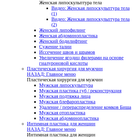
Женская липоскульптура тела
Видео: Женская липоскульптура тела
(1)
Видео: Женская липоскульптура тела
(2)
Женский липофилинг
Женская абдоминопластика
Женский бодилифтинг
Сужение талии
Иссечение швов и шрамов
Увеличение ягодиц филерами на основе
гиалуроновой кислоты
Пластическая хирургия для мужчин
НАЗАД: Главное меню
Пластическая хирургия для мужчин
Мужская липоскульптура
Мужская пластика губ / реконструкция
Мужская подтяжка лица
Мужская блефаропластика
Удаление / перераспределение комков Биша
Мужская отопластика
Мужская абдоминопластика
Интимная пластика для женщин
НАЗАД: Главное меню
Интимная пластика для женщин