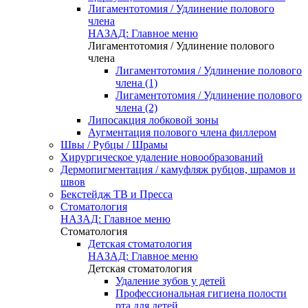
Лигаментотомия / Удлинение полового
члена
НАЗАД: Главное меню
Лигаментотомия / Удлинение полового
члена
Лигаментотомия / Удлинение полового
члена (1)
Лигаментотомия / Удлинение полового
члена (2)
Липосакция лобковой зоны
Аугментация полового члена филлером
Швы / Рубцы / Шрамы
Хирургическое удаление новообразований
Дермопигментация / камуфляж рубцов, шрамов и
швов
Бекстейдж ТВ и Пресса
Стоматология
НАЗАД: Главное меню
Стоматология
Детская стоматология
НАЗАД: Главное меню
Детская стоматология
Удаление зубов у детей
Профессиональная гигиена полости
рта для детей