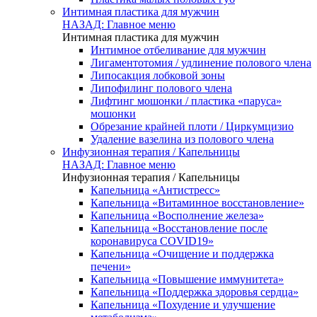
Интимная пластика для мужчин
НАЗАД: Главное меню
Интимная пластика для мужчин
Интимное отбеливание для мужчин
Лигаментотомия / удлинение полового члена
Липосакция лобковой зоны
Липофилинг полового члена
Лифтинг мошонки / пластика «паруса»
мошонки
Обрезание крайней плоти / Циркумцизио
Удаление вазелина из полового члена
Инфузионная терапия / Капельницы
НАЗАД: Главное меню
Инфузионная терапия / Капельницы
Капельница «Антистресс»
Капельница «Витаминное восстановление»
Капельница «Восполнение железа»
Капельница «Восстановление после
коронавируса COVID19»
Капельница «Очищение и поддержка
печени»
Капельница «Повышение иммунитета»
Капельница «Поддержка здоровья сердца»
Капельница «Похудение и улучшение