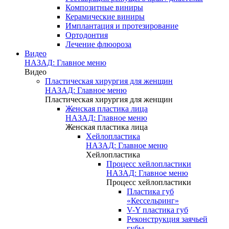
Композитные виниры
Керамические виниры
Имплантация и протезирование
Ортодонтия
Лечение флюороза
Видео
НАЗАД: Главное меню
Видео
Пластическая хирургия для женщин
НАЗАД: Главное меню
Пластическая хирургия для женщин
Женская пластика лица
НАЗАД: Главное меню
Женская пластика лица
Хейлопластика
НАЗАД: Главное меню
Хейлопластика
Процесс хейлопластики
НАЗАД: Главное меню
Процесс хейлопластики
Пластика губ
«Кессельринг»
V-Y пластика губ
Реконструкция заячьей
губы