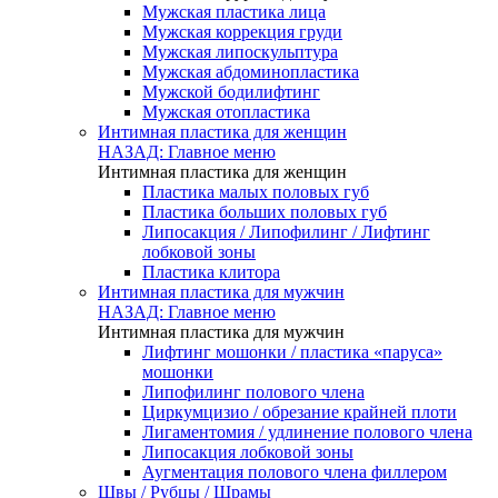
Мужская пластика лица
Мужская коррекция груди
Мужская липоскульптура
Мужская абдоминопластика
Мужской бодилифтинг
Мужская отопластика
Интимная пластика для женщин
НАЗАД: Главное меню
Интимная пластика для женщин
Пластика малых половых губ
Пластика больших половых губ
Липосакция / Липофилинг / Лифтинг
лобковой зоны
Пластика клитора
Интимная пластика для мужчин
НАЗАД: Главное меню
Интимная пластика для мужчин
Лифтинг мошонки / пластика «паруса»
мошонки
Липофилинг полового члена
Циркумцизио / обрезание крайней плоти
Лигаментомия / удлинение полового члена
Липосакция лобковой зоны
Аугментация полового члена филлером
Швы / Рубцы / Шрамы