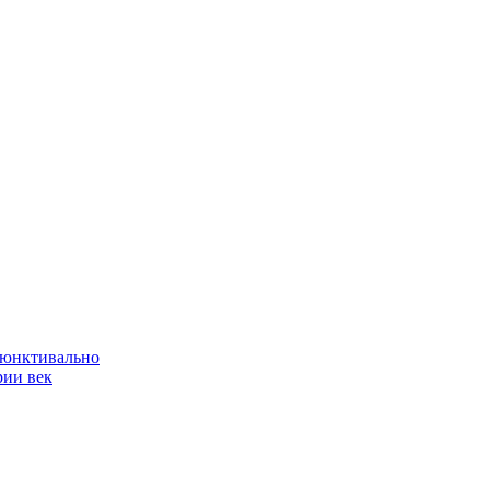
ъюнктивально
рии век