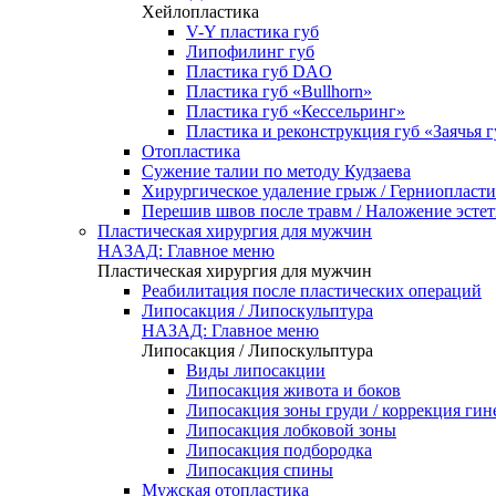
Хейлопластика
V-Y пластика губ
Липофилинг губ
Пластика губ DAO
Пластика губ «Bullhorn»
Пластика губ «Кессельринг»
Пластика и реконструкция губ «Заячья г
Отопластика
Сужение талии по методу Кудзаева
Хирургическое удаление грыж / Герниопласти
Перешив швов после травм / Наложение эсте
Пластическая хирургия для мужчин
НАЗАД: Главное меню
Пластическая хирургия для мужчин
Реабилитация после пластических операций
Липосакция / Липоскульптура
НАЗАД: Главное меню
Липосакция / Липоскульптура
Виды липосакции
Липосакция живота и боков
Липосакция зоны груди / коррекция гин
Липосакция лобковой зоны
Липосакция подбородка
Липосакция спины
Мужская отопластика