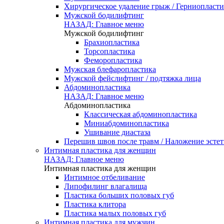
Хирургическое удаление грыж / Герниопласти
Мужской бодилифтинг
НАЗАД: Главное меню
Мужской бодилифтинг
Брахиопластика
Торсопластика
Феморопластика
Мужская блефаропластика
Мужской фейслифтинг / подтяжка лица
Абдоминопластика
НАЗАД: Главное меню
Абдоминопластика
Классическая абдоминопластика
Миниабдоминопластика
Ушивание диастаза
Перешив швов после травм / Наложение эсте
Интимная пластика для женщин
НАЗАД: Главное меню
Интимная пластика для женщин
Интимное отбеливание
Липофилинг влагалища
Пластика больших половых губ
Пластика клитора
Пластика малых половых губ
Интимная пластика для мужчин