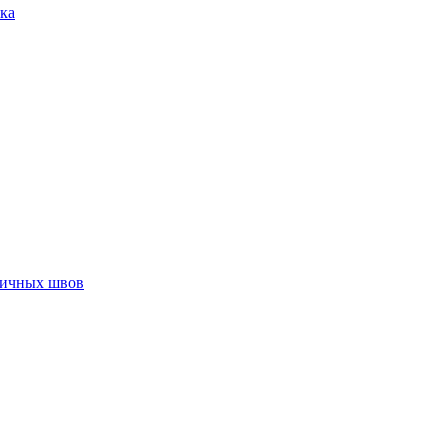
ка
тичных швов