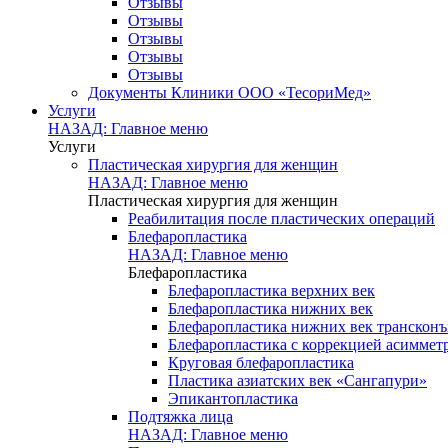
Отзывы
Отзывы
Отзывы
Отзывы
Отзывы
Документы Клиники ООО «ТесориМед»
Услуги
НАЗАД: Главное меню
Услуги
Пластическая хирургия для женщин
НАЗАД: Главное меню
Пластическая хирургия для женщин
Реабилитация после пластических операций
Блефаропластика
НАЗАД: Главное меню
Блефаропластика
Блефаропластика верхних век
Блефаропластика нижних век
Блефаропластика нижних век транскон
Блефаропластика с коррекцией асиммет
Круговая блефаропластика
Пластика азиатских век «Сангапури»
Эпикантопластика
Подтяжка лица
НАЗАД: Главное меню