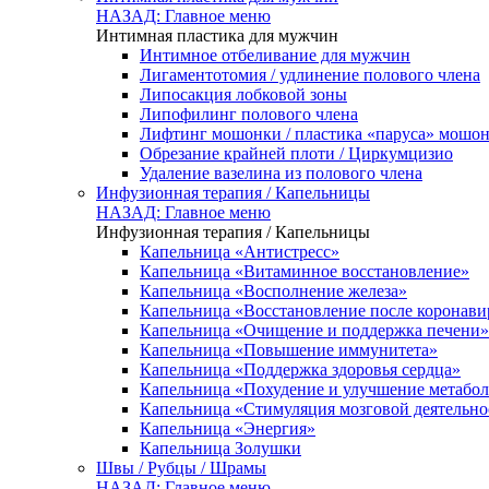
НАЗАД: Главное меню
Интимная пластика для мужчин
Интимное отбеливание для мужчин
Лигаментотомия / удлинение полового члена
Липосакция лобковой зоны
Липофилинг полового члена
Лифтинг мошонки / пластика «паруса» мошо
Обрезание крайней плоти / Циркумцизио
Удаление вазелина из полового члена
Инфузионная терапия / Капельницы
НАЗАД: Главное меню
Инфузионная терапия / Капельницы
Капельница «Антистресс»
Капельница «Витаминное восстановление»
Капельница «Восполнение железа»
Капельница «Восстановление после коронав
Капельница «Очищение и поддержка печени»
Капельница «Повышение иммунитета»
Капельница «Поддержка здоровья сердца»
Капельница «Похудение и улучшение метабо
Капельница «Стимуляция мозговой деятельно
Капельница «Энергия»
Капельница Золушки
Швы / Рубцы / Шрамы
НАЗАД: Главное меню