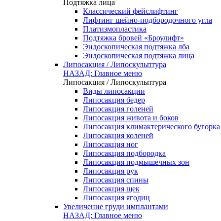
Подтяжка лица
Классический фейслифтинг
Лифтинг шейно-подбородочного угла
Платизмопластика
Подтяжка бровей «Броулифт»
Эндоскопическая подтяжка лба
Эндоскопическая подтяжка лица
Липосакция / Липоскульптура
НАЗАД: Главное меню
Липосакция / Липоскульптура
Виды липосакции
Липосакция бедер
Липосакция голеней
Липосакция живота и боков
Липосакция климактерического бугорка
Липосакция коленей
Липосакция ног
Липосакция подбородка
Липосакция подмышечных зон
Липосакция рук
Липосакция спины
Липосакция щек
Липосакция ягодиц
Увеличение груди имплантами
НАЗАД: Главное меню