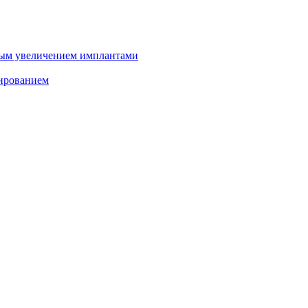
ным увеличением имплантами
зированием