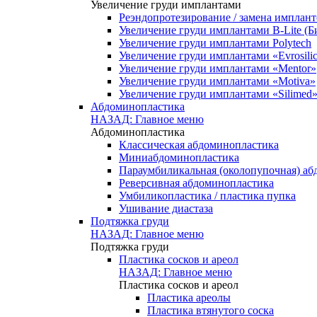
Увеличение груди имплантами
Реэндопротезирование / замена имплант
Увеличение груди имплантами B-Lite (Б
Увеличение груди имплантами Polytech
Увеличение груди имплантами «Evrosili
Увеличение груди имплантами «Mentor»
Увеличение груди имплантами «Motiva»
Увеличение груди имплантами «Silimed
Абдоминопластика
НАЗАД: Главное меню
Абдоминопластика
Классическая абдоминопластика
Миниабдоминопластика
Параумбиликальная (околопупочная) а
Реверсивная абдоминопластика
Умбиликопластика / пластика пупка
Ушивание диастаза
Подтяжка груди
НАЗАД: Главное меню
Подтяжка груди
Пластика сосков и ареол
НАЗАД: Главное меню
Пластика сосков и ареол
Пластика ареолы
Пластика втянутого соска