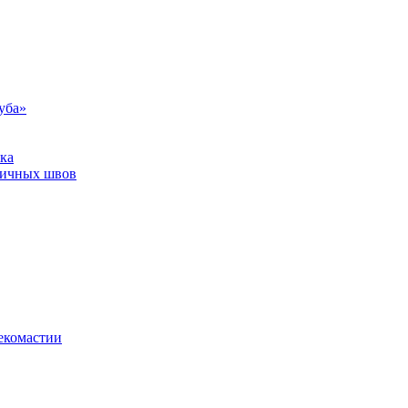
уба»
ка
тичных швов
екомастии