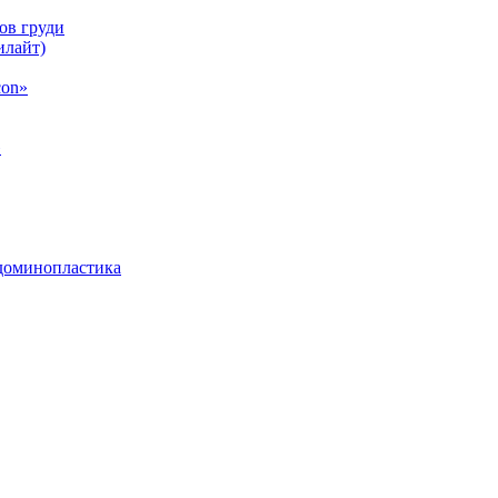
ов груди
илайт)
con»
»
бдоминопластика