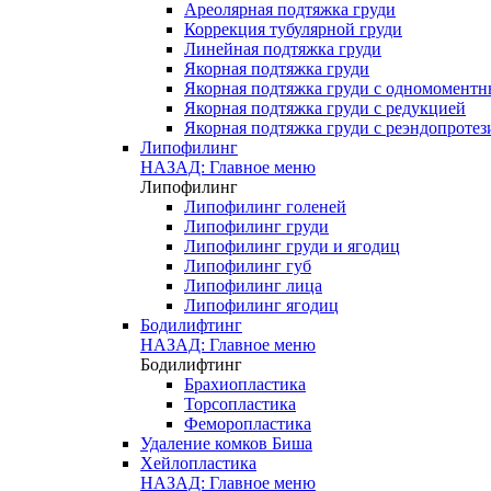
Ареолярная подтяжка груди
Коррекция тубулярной груди
Линейная подтяжка груди
Якорная подтяжка груди
Якорная подтяжка груди с одномомент
Якорная подтяжка груди с редукцией
Якорная подтяжка груди с реэндопроте
Липофилинг
НАЗАД: Главное меню
Липофилинг
Липофилинг голеней
Липофилинг груди
Липофилинг груди и ягодиц
Липофилинг губ
Липофилинг лица
Липофилинг ягодиц
Бодилифтинг
НАЗАД: Главное меню
Бодилифтинг
Брахиопластика
Торсопластика
Феморопластика
Удаление комков Биша
Хейлопластика
НАЗАД: Главное меню