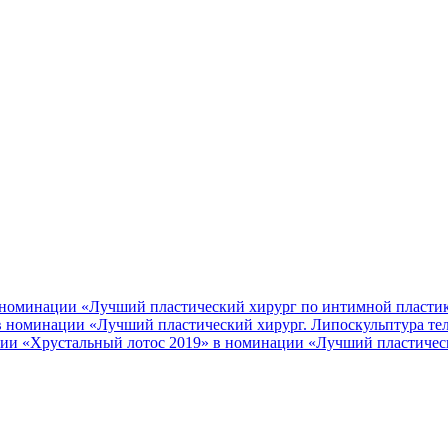
 номинации «Лучший пластический хирург по интимной пласти
 в номинации «Лучший пластический хирург. Липоскульптура те
ии «Хрустальный лотос 2019» в номинации «Лучший пластичес