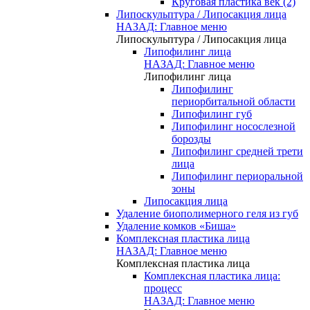
Круговая пластика век (2)
Липоскульптура / Липосакция лица
НАЗАД: Главное меню
Липоскульптура / Липосакция лица
Липофилинг лица
НАЗАД: Главное меню
Липофилинг лица
Липофилинг
периорбитальной области
Липофилинг губ
Липофилинг носослезной
борозды
Липофилинг средней трети
лица
Липофилинг периоральной
зоны
Липосакция лица
Удаление биополимерного геля из губ
Удаление комков «Биша»
Комплексная пластика лица
НАЗАД: Главное меню
Комплексная пластика лица
Комплексная пластика лица:
процесс
НАЗАД: Главное меню