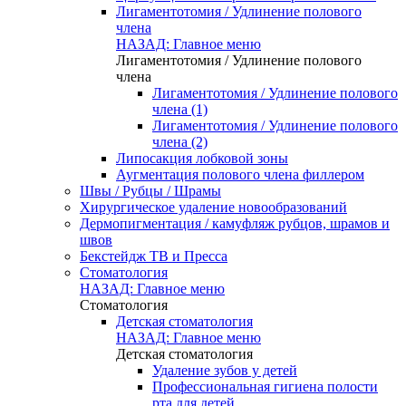
Лигаментотомия / Удлинение полового
члена
НАЗАД: Главное меню
Лигаментотомия / Удлинение полового
члена
Лигаментотомия / Удлинение полового
члена (1)
Лигаментотомия / Удлинение полового
члена (2)
Липосакция лобковой зоны
Аугментация полового члена филлером
Швы / Рубцы / Шрамы
Хирургическое удаление новообразований
Дермопигментация / камуфляж рубцов, шрамов и
швов
Бекстейдж ТВ и Пресса
Стоматология
НАЗАД: Главное меню
Стоматология
Детская стоматология
НАЗАД: Главное меню
Детская стоматология
Удаление зубов у детей
Профессиональная гигиена полости
рта для детей