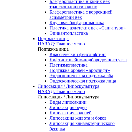
Блефаропластика нижних век
трансконъюнктивально
Блефаропластика с коррекцией
асимметрии век
Круговая блефаропластика
Пластика азиатских век «Сангапури»
Эпикантопластика
Подтяжка лица
НАЗАД: Главное меню
Подтяжка лица
Классический фейслифтинг
Лифтинг шейно-подбородочного угла
Платизмопластика
Подтяжка бровей «Броулифт»
Эндоскопическая подтяжка лба
Эндоскопическая подтяжка лица
Липосакция / Липоскульптура
НАЗАД: Главное меню
Липосакция / Липоскульптура
Виды липосакции
Липосакция бедер
Липосакция голеней
Липосакция живота и боков
Липосакция климактерического
бугорка