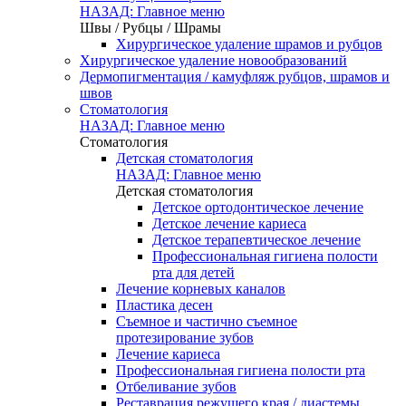
НАЗАД: Главное меню
Швы / Рубцы / Шрамы
Хирургическое удаление шрамов и рубцов
Хирургическое удаление новообразований
Дермопигментация / камуфляж рубцов, шрамов и
швов
Стоматология
НАЗАД: Главное меню
Стоматология
Детская стоматология
НАЗАД: Главное меню
Детская стоматология
Детское ортодонтическое лечение
Детское лечение кариеса
Детское терапевтическое лечение
Профессиональная гигиена полости
рта для детей
Лечение корневых каналов
Пластика десен
Съемное и частично съемное
протезирование зубов
Лечение кариеса
Профессиональная гигиена полости рта
Отбеливание зубов
Реставрация режущего края / диастемы