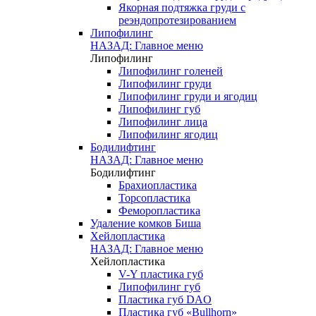
Якорная подтяжка груди с
реэндопротезированием
Липофилинг
НАЗАД: Главное меню
Липофилинг
Липофилинг голеней
Липофилинг груди
Липофилинг груди и ягодиц
Липофилинг губ
Липофилинг лица
Липофилинг ягодиц
Бодилифтинг
НАЗАД: Главное меню
Бодилифтинг
Брахиопластика
Торсопластика
Феморопластика
Удаление комков Биша
Хейлопластика
НАЗАД: Главное меню
Хейлопластика
V-Y пластика губ
Липофилинг губ
Пластика губ DAO
Пластика губ «Bullhorn»