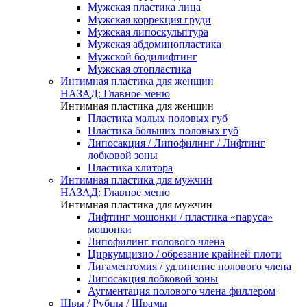
Мужская пластика лица
Мужская коррекция груди
Мужская липоскульптура
Мужская абдоминопластика
Мужской бодилифтинг
Мужская отопластика
Интимная пластика для женщин
НАЗАД: Главное меню
Интимная пластика для женщин
Пластика малых половых губ
Пластика больших половых губ
Липосакция / Липофилинг / Лифтинг
лобковой зоны
Пластика клитора
Интимная пластика для мужчин
НАЗАД: Главное меню
Интимная пластика для мужчин
Лифтинг мошонки / пластика «паруса»
мошонки
Липофилинг полового члена
Циркумцизио / обрезание крайней плоти
Лигаментомия / удлинение полового члена
Липосакция лобковой зоны
Аугментация полового члена филлером
Швы / Рубцы / Шрамы