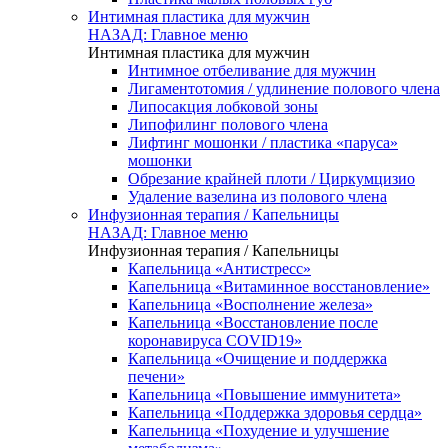
Интимная пластика для мужчин
НАЗАД: Главное меню
Интимная пластика для мужчин
Интимное отбеливание для мужчин
Лигаментотомия / удлинение полового члена
Липосакция лобковой зоны
Липофилинг полового члена
Лифтинг мошонки / пластика «паруса»
мошонки
Обрезание крайней плоти / Циркумцизио
Удаление вазелина из полового члена
Инфузионная терапия / Капельницы
НАЗАД: Главное меню
Инфузионная терапия / Капельницы
Капельница «Антистресс»
Капельница «Витаминное восстановление»
Капельница «Восполнение железа»
Капельница «Восстановление после
коронавируса COVID19»
Капельница «Очищение и поддержка
печени»
Капельница «Повышение иммунитета»
Капельница «Поддержка здоровья сердца»
Капельница «Похудение и улучшение