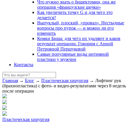
Что нужно знать о бишектомии, она же
операция «французские щечки»
Как увеличить точку G и для чего это
делается?
Выпуклый, плоский, «провал». Нестыдные
вопросы про пупок — и можно ли его
изменить
Комки Биша: для чего их удаляют и каков
результат операции. Говорим с Анной
Петровной Першуковой
Самые популярные виды интимной
пластики у мужчин
Контакты
Главная
→
Блог
→
Пластическая хирургия
→
Лифтинг рук
(брахиопластика) с фото- и видео-результатами через 8 недель
после операции
Пластическая хирургия