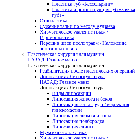
Пластика губ «Кессельринг»
Пластика и реконструкция губ «Заячья
губа»
Отопластика
Сужение талии по методу Кудзаева
Хирургическое удаление грыж /
Герниопластика
Перешив швов после травм / Наложение
эстетичных швов
Пластическая хирургия для мужчин
НАЗАД: Главное меню
Пластическая хирургия для мужчин
Реабилитация после пластических операций
Липосакция / Липоскульптура
НАЗАД: Главное меню
Липосакция / Липоскульптура
Виды липосакции
Липосакция живота и боков
Липосакция зоны груди / коррекция
гинекомастии
Липосакция лобковой зоны
Липосакция подбородка
Липосакция спины
Мужская отопластика
Хирургическое удаление грыж /