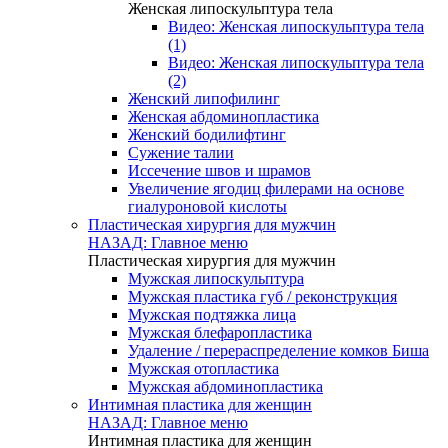
Женская липоскульптура тела
Видео: Женская липоскульптура тела
(1)
Видео: Женская липоскульптура тела
(2)
Женский липофилинг
Женская абдоминопластика
Женский бодилифтинг
Сужение талии
Иссечение швов и шрамов
Увеличение ягодиц филерами на основе
гиалуроновой кислоты
Пластическая хирургия для мужчин
НАЗАД: Главное меню
Пластическая хирургия для мужчин
Мужская липоскульптура
Мужская пластика губ / реконструкция
Мужская подтяжка лица
Мужская блефаропластика
Удаление / перераспределение комков Биша
Мужская отопластика
Мужская абдоминопластика
Интимная пластика для женщин
НАЗАД: Главное меню
Интимная пластика для женщин