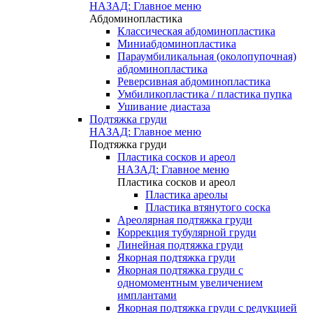
НАЗАД: Главное меню
Абдоминопластика
Классическая абдоминопластика
Миниабдоминопластика
Параумбиликальная (околопупочная)
абдоминопластика
Реверсивная абдоминопластика
Умбиликопластика / пластика пупка
Ушивание диастаза
Подтяжка груди
НАЗАД: Главное меню
Подтяжка груди
Пластика сосков и ареол
НАЗАД: Главное меню
Пластика сосков и ареол
Пластика ареолы
Пластика втянутого соска
Ареолярная подтяжка груди
Коррекция тубулярной груди
Линейная подтяжка груди
Якорная подтяжка груди
Якорная подтяжка груди с
одномоментным увеличением
имплантами
Якорная подтяжка груди с редукцией