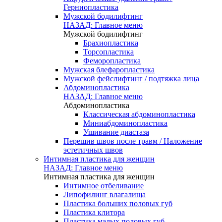
Герниопластика
Мужской бодилифтинг
НАЗАД: Главное меню
Мужской бодилифтинг
Брахиопластика
Торсопластика
Феморопластика
Мужская блефаропластика
Мужской фейслифтинг / подтяжка лица
Абдоминопластика
НАЗАД: Главное меню
Абдоминопластика
Классическая абдоминопластика
Миниабдоминопластика
Ушивание диастаза
Перешив швов после травм / Наложение
эстетичных швов
Интимная пластика для женщин
НАЗАД: Главное меню
Интимная пластика для женщин
Интимное отбеливание
Липофилинг влагалища
Пластика больших половых губ
Пластика клитора
Пластика малых половых губ