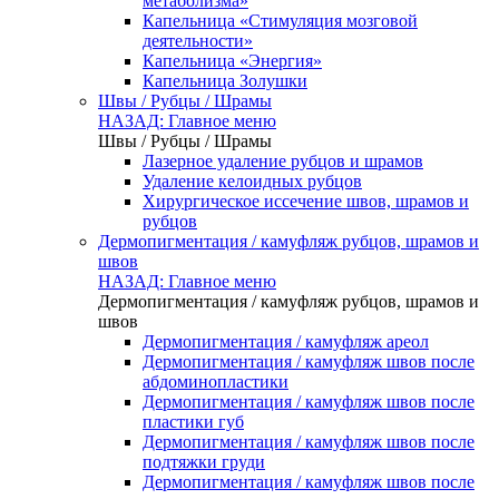
метаболизма»
Капельница «Стимуляция мозговой
деятельности»
Капельница «Энергия»
Капельница Золушки
Швы / Рубцы / Шрамы
НАЗАД: Главное меню
Швы / Рубцы / Шрамы
Лазерное удаление рубцов и шрамов
Удаление келоидных рубцов
Хирургическое иссечение швов, шрамов и
рубцов
Дермопигментация / камуфляж рубцов, шрамов и
швов
НАЗАД: Главное меню
Дермопигментация / камуфляж рубцов, шрамов и
швов
Дермопигментация / камуфляж ареол
Дермопигментация / камуфляж швов после
абдоминопластики
Дермопигментация / камуфляж швов после
пластики губ
Дермопигментация / камуфляж швов после
подтяжки груди
Дермопигментация / камуфляж швов после