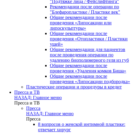
"Подтяжке лица / Фейслифтинга"
Рекомендации после операции по
"Блефаропластике / Пластике век"
Общие рекомендации после
проведения «Липосакции или
липоскульптуры»
Общие рекомендации после
проведения «Отопластики / Пластики
ушей»
Общие рекомендации для пациентов
после проведения операции по
удалению биополимерного геля из губ
Общие рекомендации после
проведения «Удаления комков Биша»
Общие рекомендации после
проведения «Липосакции подбородка»
Пластические операции и процедуры в кредит
Пресса и ТВ
НАЗАД: Главное меню
Пресса и ТВ
Пресса
НАЗАД: Главное меню
Пресса
8 вопросов о женской интимной пластике:
отвечает хирург