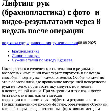
Лифтинг рук
(брахиопластика) с фото- и
видео-результатами через 8
недель после операции
подтяжка груди
,
липосакция
,
сужение талии
08.08.2025
Брахиопластика
Липосакция рук
Сужение талии по методу Кудзаева
После резкого изменения массы тела или в результате
возрастных изменений кожа теряет упругость и не всегда
способна
«подтянуться
» самостоятельно. Особенно заметно
это в области плеч, где провисание внутренней поверхности
руки не только портит эстетику силуэта, но и мешает
в повседневной жизни. При умеренном птозе кожи могут
быть показаны аппаратные методы
коррекции или липосакция с эффектом ретракции кожи.
Но при выраженном кожном фартуке, образующем объемный
кожный
«карман
», единственным эффективным методом