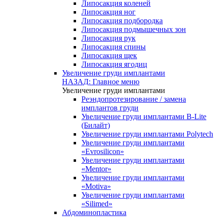
Липосакция коленей
Липосакция ног
Липосакция подбородка
Липосакция подмышечных зон
Липосакция рук
Липосакция спины
Липосакция щек
Липосакция ягодиц
Увеличение груди имплантами
НАЗАД: Главное меню
Увеличение груди имплантами
Реэндопротезирование / замена
имплантов груди
Увеличение груди имплантами B-Lite
(Билайт)
Увеличение груди имплантами Polytech
Увеличение груди имплантами
«Evrosilicon»
Увеличение груди имплантами
«Mentor»
Увеличение груди имплантами
«Motiva»
Увеличение груди имплантами
«Silimed»
Абдоминопластика