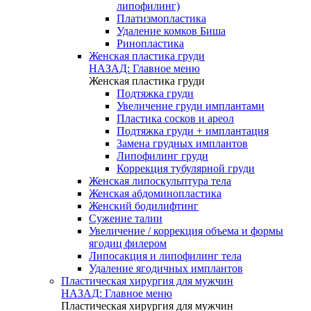
липофилинг)
Платизмопластика
Удаление комков Биша
Ринопластика
Женская пластика груди
НАЗАД: Главное меню
Женская пластика груди
Подтяжка груди
Увеличение груди имплантами
Пластика сосков и ареол
Подтяжка груди + имплантация
Замена грудных имплантов
Липофилинг груди
Коррекция тубулярной груди
Женская липоскульптура тела
Женская абдоминопластика
Женский бодилифтинг
Сужение талии
Увеличение / коррекция объема и формы
ягодиц филером
Липосакция и липофилинг тела
Удаление ягодичных имплантов
Пластическая хирургия для мужчин
НАЗАД: Главное меню
Пластическая хирургия для мужчин