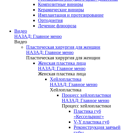
Композитные виниры
Керамические виниры
Имплантация и протезирование
Ортодонтия
Лечение флюороза
Видео
НАЗАД: Главное меню
Видео
Пластическая хирургия для женщин
НАЗАД: Главное меню
Пластическая хирургия для женщин
Женская пластика лица
НАЗАД: Главное меню
Женская пластика лица
Хейлопластика
НАЗАД: Главное меню
Хейлопластика
Процесс хейлопластики
НАЗАД: Главное меню
Процесс хейлопластики
Пластика губ
«Кессельринг»
V-Y пластика губ
Реконструкция заячьей
губы