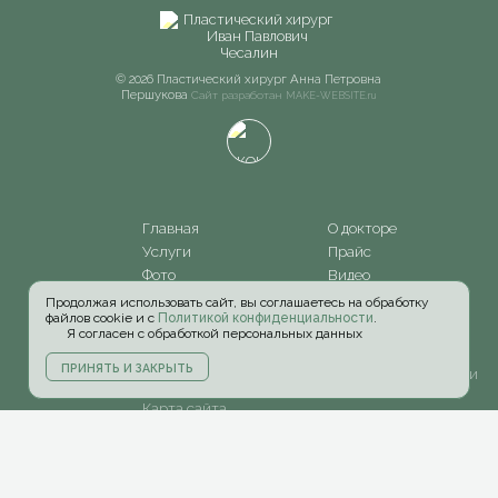
© 2026 Пластический хирург Анна Петровна
Першукова
Сайт разработан
MAKE-WEBSITE.ru
Главная
О докторе
Услуги
Прайс
Фото
Видео
Акции
Блог
Продолжая использовать сайт, вы соглашаетесь на обработку
файлов cookie и с
Политикой конфиденциальности
.
Информация
Пресса и ТВ
Я согласен с обработкой персональных данных
Контакты
Политика
ПРИНЯТЬ И ЗАКРЫТЬ
конфиденциальности
Карта сайта
+7 (903) 798-20-06