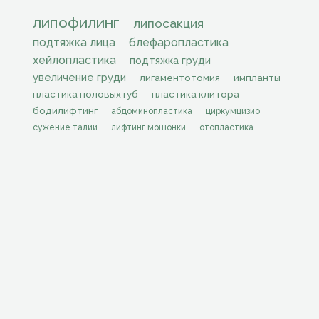
липофилинг
липосакция
подтяжка лица
блефаропластика
хейлопластика
подтяжка груди
увеличение груди
лигаментотомия
импланты
пластика половых губ
пластика клитора
бодилифтинг
абдоминопластика
циркумцизио
сужение талии
лифтинг мошонки
отопластика