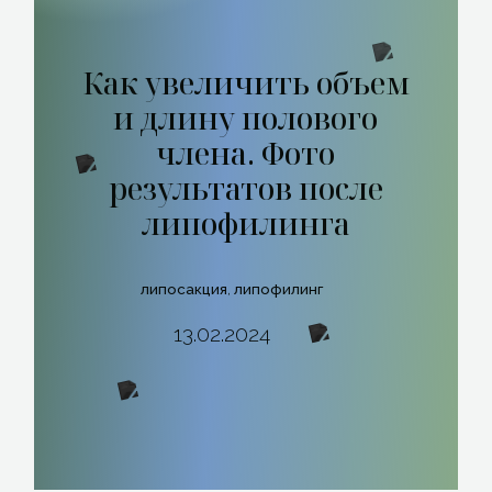
Как увеличить объем
и длину полового
члена. Фото
результатов после
липофилинга
липосакция
,
липофилинг
13.02.2024