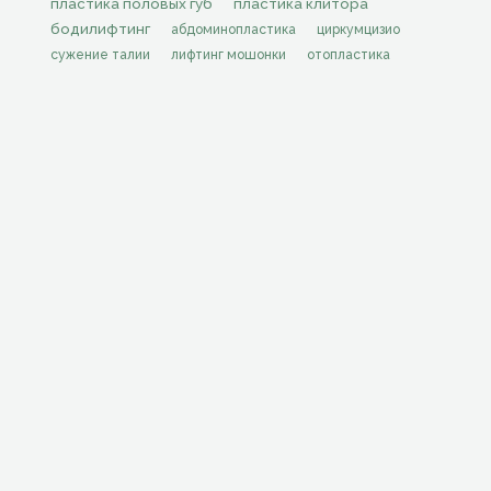
пластика половых губ
пластика клитора
бодилифтинг
абдоминопластика
циркумцизио
сужение талии
лифтинг мошонки
отопластика