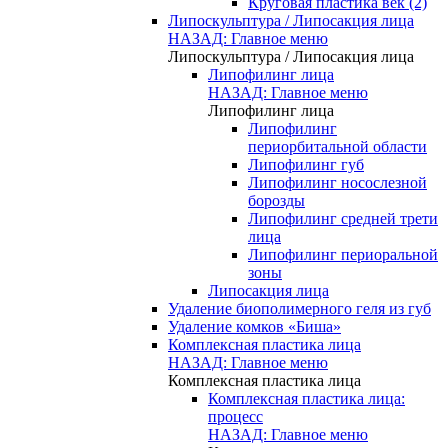
Круговая пластика век (2)
Липоскульптура / Липосакция лица
НАЗАД: Главное меню
Липоскульптура / Липосакция лица
Липофилинг лица
НАЗАД: Главное меню
Липофилинг лица
Липофилинг
периорбитальной области
Липофилинг губ
Липофилинг носослезной
борозды
Липофилинг средней трети
лица
Липофилинг периоральной
зоны
Липосакция лица
Удаление биополимерного геля из губ
Удаление комков «Биша»
Комплексная пластика лица
НАЗАД: Главное меню
Комплексная пластика лица
Комплексная пластика лица:
процесс
НАЗАД: Главное меню