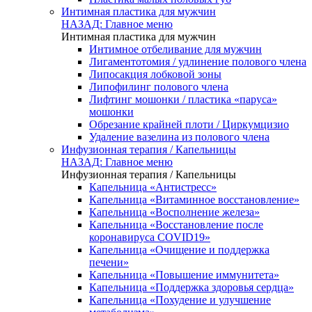
Интимная пластика для мужчин
НАЗАД: Главное меню
Интимная пластика для мужчин
Интимное отбеливание для мужчин
Лигаментотомия / удлинение полового члена
Липосакция лобковой зоны
Липофилинг полового члена
Лифтинг мошонки / пластика «паруса»
мошонки
Обрезание крайней плоти / Циркумцизио
Удаление вазелина из полового члена
Инфузионная терапия / Капельницы
НАЗАД: Главное меню
Инфузионная терапия / Капельницы
Капельница «Антистресс»
Капельница «Витаминное восстановление»
Капельница «Восполнение железа»
Капельница «Восстановление после
коронавируса COVID19»
Капельница «Очищение и поддержка
печени»
Капельница «Повышение иммунитета»
Капельница «Поддержка здоровья сердца»
Капельница «Похудение и улучшение