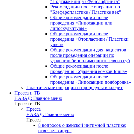
"Подтяжке лица / Фейслифтинга"
Рекомендации после операции по
"Блефаропластике / Пластике век"
Общие рекомендации после
проведения «Липосакции или
липоскульптуры»
Общие рекомендации после
проведения «Отопластики / Пластики
ушей»
Общие рекомендации для пациентов
после проведения операции по
удалению биополимерного геля из губ
Общие рекомендации после
проведения «Удаления комков Биша»
Общие рекомендации после
проведения «Липосакции подбородка»
Пластические операции и процедуры в кредит
Пресса и ТВ
НАЗАД: Главное меню
Пресса и ТВ
Пресса
НАЗАД: Главное меню
Пресса
8 вопросов о женской интимной пластике:
отвечает хирург