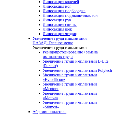
Липосакция коленей
Липосакция ног
Липосакция подбородка
Липосакция подмышечных зон
Липосакция рук
Липосакция спины
Липосакция щек
Липосакция ягодиц
Увеличение груди имплантами
НАЗАД: Главное меню
Увеличение груди имплантами
Реэндопротезирование / замена
имплантов груди
Увеличение груди имплантами B-Lite
(Билайт)
Увеличение груди имплантами Polytech
Увеличение груди имплантами
«Evrosilicon»
Увеличение груди имплантами
«Mentor»
Увеличение груди имплантами
«Motiva»
Увеличение груди имплантами
«Silimed»
Абдоминопластика