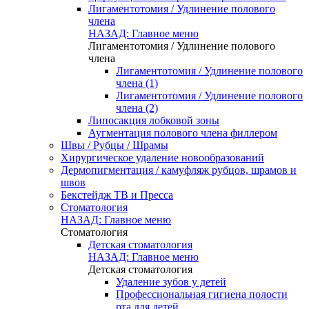
Лигаментотомия / Удлинение полового
члена
НАЗАД: Главное меню
Лигаментотомия / Удлинение полового
члена
Лигаментотомия / Удлинение полового
члена (1)
Лигаментотомия / Удлинение полового
члена (2)
Липосакция лобковой зоны
Аугментация полового члена филлером
Швы / Рубцы / Шрамы
Хирургическое удаление новообразований
Дермопигментация / камуфляж рубцов, шрамов и
швов
Бекстейдж ТВ и Пресса
Стоматология
НАЗАД: Главное меню
Стоматология
Детская стоматология
НАЗАД: Главное меню
Детская стоматология
Удаление зубов у детей
Профессиональная гигиена полости
рта для детей