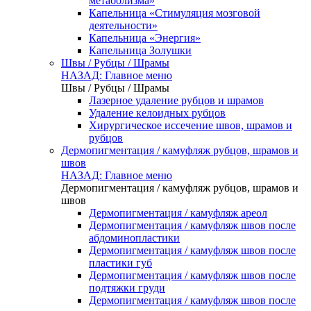
метаболизма»
Капельница «Стимуляция мозговой
деятельности»
Капельница «Энергия»
Капельница Золушки
Швы / Рубцы / Шрамы
НАЗАД: Главное меню
Швы / Рубцы / Шрамы
Лазерное удаление рубцов и шрамов
Удаление келоидных рубцов
Хирургическое иссечение швов, шрамов и
рубцов
Дермопигментация / камуфляж рубцов, шрамов и
швов
НАЗАД: Главное меню
Дермопигментация / камуфляж рубцов, шрамов и
швов
Дермопигментация / камуфляж ареол
Дермопигментация / камуфляж швов после
абдоминопластики
Дермопигментация / камуфляж швов после
пластики губ
Дермопигментация / камуфляж швов после
подтяжки груди
Дермопигментация / камуфляж швов после