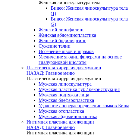
Женская липоскульптура тела
Видео: Женская липоскульптура тела
(1)
Видео: Женская липоскульптура тела
(2)
Женский липофилинг
Женская абдоминопластика
Женский бодилифтинг
Сужение талии
Иссечение швов и шрамов
Увеличение ягодиц филерами на основе
гиалуроновой кислоты
Пластическая хирургия для мужчин
НАЗАД: Главное меню
Пластическая хирургия для мужчин
Мужская липоскульптура
Мужская пластика губ / реконструкция
Мужская подтяжка лица
Мужская блефаропластика
Удаление / перераспределение комков Биша
Мужская отопластика
Мужская абдоминопластика
Интимная пластика для женщин
НАЗАД: Главное меню
Интимная пластика для женщин