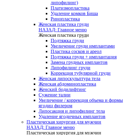
липофилинг)
Платизмопластика
Удаление комков Биша
Ринопластика
Женская пластика груди
НАЗАД: Главное меню
Женская пластика груди
Подтяжка груди
Увеличение груди имплантами
Пластика сосков и ареол
Подтяжка груди + имплантация
Замена грудных имплантов
Липофилинг груди
Коррекция тубулярной груди
Женская липоскульптура тела
Женская абдоминопластика
Женский бодилифтинг
Сужение талии
Увеличение / коррекция объема и формы
ягодиц филером
Липосакция и липофилинг тела
Удаление ягодичных имплантов
Пластическая хирургия для мужчин
НАЗАД: Главное меню
Пластическая хирургия для мужчин