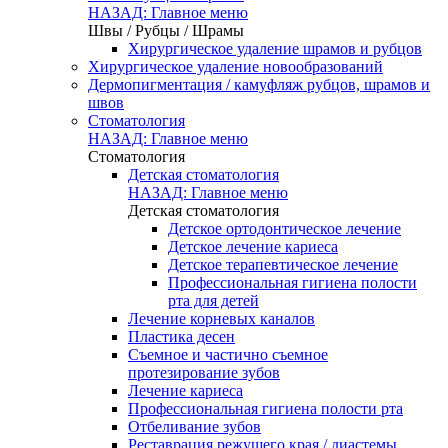
НАЗАД: Главное меню
Швы / Рубцы / Шрамы
Хирургическое удаление шрамов и рубцов
Хирургическое удаление новообразований
Дермопигментация / камуфляж рубцов, шрамов и
швов
Стоматология
НАЗАД: Главное меню
Стоматология
Детская стоматология
НАЗАД: Главное меню
Детская стоматология
Детское ортодонтическое лечение
Детское лечение кариеса
Детское терапевтическое лечение
Профессиональная гигиена полости
рта для детей
Лечение корневых каналов
Пластика десен
Съемное и частично съемное
протезирование зубов
Лечение кариеса
Профессиональная гигиена полости рта
Отбеливание зубов
Реставрация режущего края / диастемы