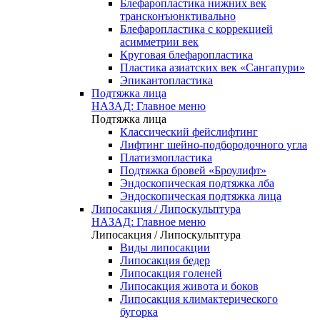
Блефаропластика нижних век
трансконъюнктивально
Блефаропластика с коррекцией
асимметрии век
Круговая блефаропластика
Пластика азиатских век «Сангапури»
Эпикантопластика
Подтяжка лица
НАЗАД: Главное меню
Подтяжка лица
Классический фейслифтинг
Лифтинг шейно-подбородочного угла
Платизмопластика
Подтяжка бровей «Броулифт»
Эндоскопическая подтяжка лба
Эндоскопическая подтяжка лица
Липосакция / Липоскульптура
НАЗАД: Главное меню
Липосакция / Липоскульптура
Виды липосакции
Липосакция бедер
Липосакция голеней
Липосакция живота и боков
Липосакция климактерического
бугорка