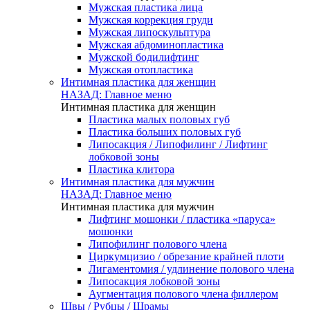
Мужская пластика лица
Мужская коррекция груди
Мужская липоскульптура
Мужская абдоминопластика
Мужской бодилифтинг
Мужская отопластика
Интимная пластика для женщин
НАЗАД: Главное меню
Интимная пластика для женщин
Пластика малых половых губ
Пластика больших половых губ
Липосакция / Липофилинг / Лифтинг
лобковой зоны
Пластика клитора
Интимная пластика для мужчин
НАЗАД: Главное меню
Интимная пластика для мужчин
Лифтинг мошонки / пластика «паруса»
мошонки
Липофилинг полового члена
Циркумцизио / обрезание крайней плоти
Лигаментомия / удлинение полового члена
Липосакция лобковой зоны
Аугментация полового члена филлером
Швы / Рубцы / Шрамы