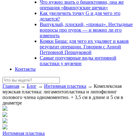
Что нужно знать о бишектомии, она же
операция «французские щечки»
Как увеличить точку G и для чего это
делается?
Выпуклый, плоский, «провал». Нестыдные
вопросы про пупок — и можно ли его
изменить
Комки Биша: для чего их удаляют и каков
результат операции. Говорим с Анной
Петровной Першуковой
Самые популярные виды интимной
пластики у мужчин
Контакты
Главная
→
Блог
→
Интимная пластика
→
Комплексная
мужская пластика: лигаментопластика и липофилинг
полового члена одномоментно. + 3,5 см в длине и 5 см в
диаметре
Интимная пластика