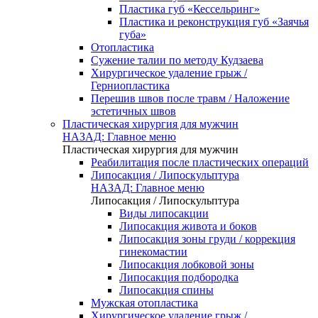
Пластика губ «Кессельринг»
Пластика и реконструкция губ «Заячья
губа»
Отопластика
Сужение талии по методу Кудзаева
Хирургическое удаление грыж /
Герниопластика
Перешив швов после травм / Наложение
эстетичных швов
Пластическая хирургия для мужчин
НАЗАД: Главное меню
Пластическая хирургия для мужчин
Реабилитация после пластических операций
Липосакция / Липоскульптура
НАЗАД: Главное меню
Липосакция / Липоскульптура
Виды липосакции
Липосакция живота и боков
Липосакция зоны груди / коррекция
гинекомастии
Липосакция лобковой зоны
Липосакция подбородка
Липосакция спины
Мужская отопластика
Хирургическое удаление грыж /