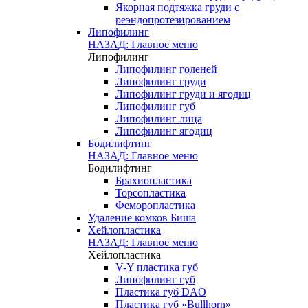
Якорная подтяжка груди с
реэндопротезированием
Липофилинг
НАЗАД: Главное меню
Липофилинг
Липофилинг голеней
Липофилинг груди
Липофилинг груди и ягодиц
Липофилинг губ
Липофилинг лица
Липофилинг ягодиц
Бодилифтинг
НАЗАД: Главное меню
Бодилифтинг
Брахиопластика
Торсопластика
Феморопластика
Удаление комков Биша
Хейлопластика
НАЗАД: Главное меню
Хейлопластика
V-Y пластика губ
Липофилинг губ
Пластика губ DAO
Пластика губ «Bullhorn»