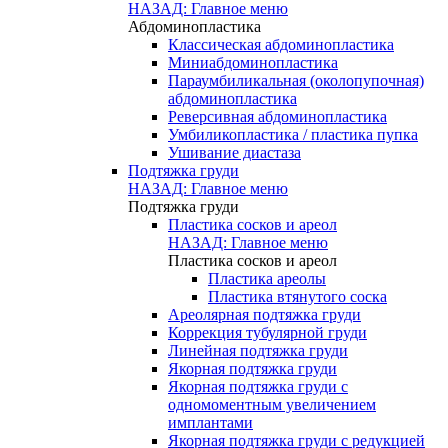
НАЗАД: Главное меню
Абдоминопластика
Классическая абдоминопластика
Миниабдоминопластика
Параумбиликальная (околопупочная)
абдоминопластика
Реверсивная абдоминопластика
Умбиликопластика / пластика пупка
Ушивание диастаза
Подтяжка груди
НАЗАД: Главное меню
Подтяжка груди
Пластика сосков и ареол
НАЗАД: Главное меню
Пластика сосков и ареол
Пластика ареолы
Пластика втянутого соска
Ареолярная подтяжка груди
Коррекция тубулярной груди
Линейная подтяжка груди
Якорная подтяжка груди
Якорная подтяжка груди с
одномоментным увеличением
имплантами
Якорная подтяжка груди с редукцией