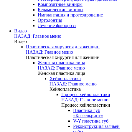
Композитные виниры
Керамические виниры
Имплантация и протезирование
Ортодонтия
Лечение флюороза
Видео
НАЗАД: Главное меню
Видео
Пластическая хирургия для женщин
НАЗАД: Главное меню
Пластическая хирургия для женщин
Женская пластика лица
НАЗАД: Главное меню
Женская пластика лица
Хейлопластика
НАЗАД: Главное меню
Хейлопластика
Процесс хейлопластики
НАЗАД: Главное меню
Процесс хейлопластики
Пластика губ
«Кессельринг»
V-Y пластика губ
Реконструкция заячьей
губы