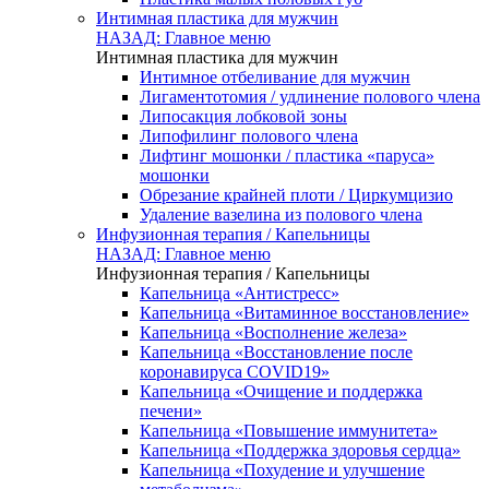
Интимная пластика для мужчин
НАЗАД: Главное меню
Интимная пластика для мужчин
Интимное отбеливание для мужчин
Лигаментотомия / удлинение полового члена
Липосакция лобковой зоны
Липофилинг полового члена
Лифтинг мошонки / пластика «паруса»
мошонки
Обрезание крайней плоти / Циркумцизио
Удаление вазелина из полового члена
Инфузионная терапия / Капельницы
НАЗАД: Главное меню
Инфузионная терапия / Капельницы
Капельница «Антистресс»
Капельница «Витаминное восстановление»
Капельница «Восполнение железа»
Капельница «Восстановление после
коронавируса COVID19»
Капельница «Очищение и поддержка
печени»
Капельница «Повышение иммунитета»
Капельница «Поддержка здоровья сердца»
Капельница «Похудение и улучшение