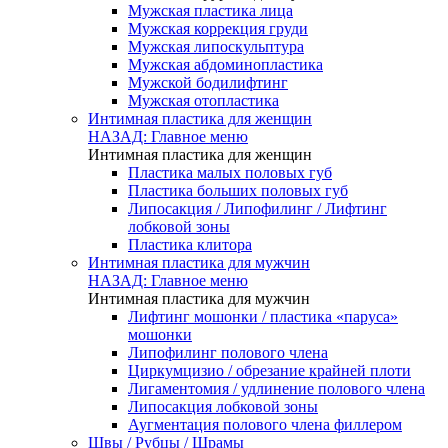
Мужская пластика лица
Мужская коррекция груди
Мужская липоскульптура
Мужская абдоминопластика
Мужской бодилифтинг
Мужская отопластика
Интимная пластика для женщин
НАЗАД: Главное меню
Интимная пластика для женщин
Пластика малых половых губ
Пластика больших половых губ
Липосакция / Липофилинг / Лифтинг
лобковой зоны
Пластика клитора
Интимная пластика для мужчин
НАЗАД: Главное меню
Интимная пластика для мужчин
Лифтинг мошонки / пластика «паруса»
мошонки
Липофилинг полового члена
Циркумцизио / обрезание крайней плоти
Лигаментомия / удлинение полового члена
Липосакция лобковой зоны
Аугментация полового члена филлером
Швы / Рубцы / Шрамы