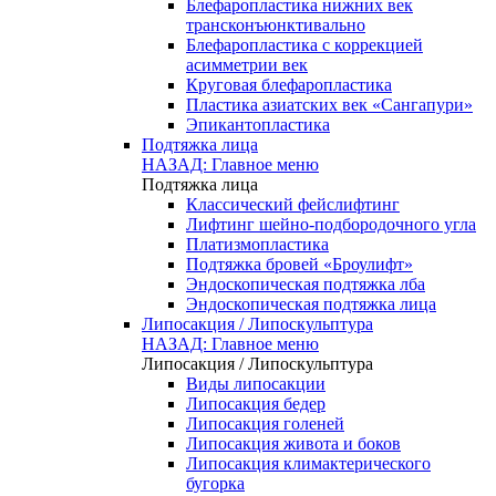
Блефаропластика нижних век
трансконъюнктивально
Блефаропластика с коррекцией
асимметрии век
Круговая блефаропластика
Пластика азиатских век «Сангапури»
Эпикантопластика
Подтяжка лица
НАЗАД: Главное меню
Подтяжка лица
Классический фейслифтинг
Лифтинг шейно-подбородочного угла
Платизмопластика
Подтяжка бровей «Броулифт»
Эндоскопическая подтяжка лба
Эндоскопическая подтяжка лица
Липосакция / Липоскульптура
НАЗАД: Главное меню
Липосакция / Липоскульптура
Виды липосакции
Липосакция бедер
Липосакция голеней
Липосакция живота и боков
Липосакция климактерического
бугорка