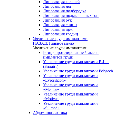
Липосакция коленей
Липосакция ног
Липосакция подбородка
Липосакция подмышечных зон
Липосакция рук
Липосакция спины
Липосакция щек
Липосакция ягодиц
Увеличение груди имплантами
НАЗАД: Главное меню
Увеличение груди имплантами
Реэндопротезирование / замена
имплантов груди
Увеличение груди имплантами B-Lite
(Билайт)
Увеличение груди имплантами Polytech
Увеличение груди имплантами
«Evrosilicon»
Увеличение груди имплантами
«Mentor»
Увеличение груди имплантами
«Motiva»
Увеличение груди имплантами
«Silimed»
Абдоминопластика