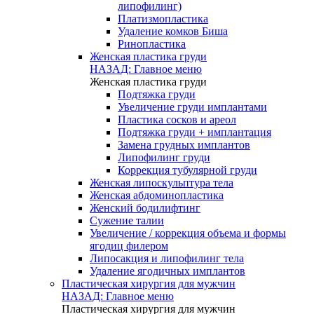
липофилинг)
Платизмопластика
Удаление комков Биша
Ринопластика
Женская пластика груди
НАЗАД: Главное меню
Женская пластика груди
Подтяжка груди
Увеличение груди имплантами
Пластика сосков и ареол
Подтяжка груди + имплантация
Замена грудных имплантов
Липофилинг груди
Коррекция тубулярной груди
Женская липоскульптура тела
Женская абдоминопластика
Женский бодилифтинг
Сужение талии
Увеличение / коррекция объема и формы
ягодиц филером
Липосакция и липофилинг тела
Удаление ягодичных имплантов
Пластическая хирургия для мужчин
НАЗАД: Главное меню
Пластическая хирургия для мужчин