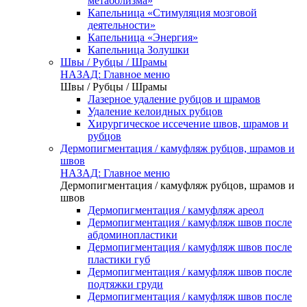
метаболизма»
Капельница «Стимуляция мозговой
деятельности»
Капельница «Энергия»
Капельница Золушки
Швы / Рубцы / Шрамы
НАЗАД: Главное меню
Швы / Рубцы / Шрамы
Лазерное удаление рубцов и шрамов
Удаление келоидных рубцов
Хирургическое иссечение швов, шрамов и
рубцов
Дермопигментация / камуфляж рубцов, шрамов и
швов
НАЗАД: Главное меню
Дермопигментация / камуфляж рубцов, шрамов и
швов
Дермопигментация / камуфляж ареол
Дермопигментация / камуфляж швов после
абдоминопластики
Дермопигментация / камуфляж швов после
пластики губ
Дермопигментация / камуфляж швов после
подтяжки груди
Дермопигментация / камуфляж швов после