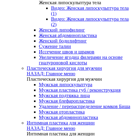
Женская липоскульптура тела
Видео: Женская липоскульптура тела
(1)
Видео: Женская липоскульптура тела
(2)
Женский липофилинг
Женская абдоминопластика
Женский бодилифтинг
Сужение талии
Иссечение швов и шрамов
Увеличение ягодиц филерами на основе
гиалуроновой кислоты
Пластическая хирургия для мужчин
НАЗАД: Главное меню
Пластическая хирургия для мужчин
Мужская липоскульптура
Мужская пластика губ / реконструкция
Мужская подтяжка лица
Мужская блефаропластика
Удаление / перераспределение комков Биша
Мужская отопластика
Мужская абдоминопластика
Интимная пластика для женщин
НАЗАД: Главное меню
Интимная пластика для женщин