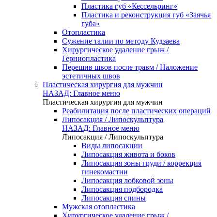
Пластика губ «Кессельринг»
Пластика и реконструкция губ «Заячья
губа»
Отопластика
Сужение талии по методу Кудзаева
Хирургическое удаление грыж /
Герниопластика
Перешив швов после травм / Наложение
эстетичных швов
Пластическая хирургия для мужчин
НАЗАД: Главное меню
Пластическая хирургия для мужчин
Реабилитация после пластических операций
Липосакция / Липоскульптура
НАЗАД: Главное меню
Липосакция / Липоскульптура
Виды липосакции
Липосакция живота и боков
Липосакция зоны груди / коррекция
гинекомастии
Липосакция лобковой зоны
Липосакция подбородка
Липосакция спины
Мужская отопластика
Хирургическое удаление грыж /