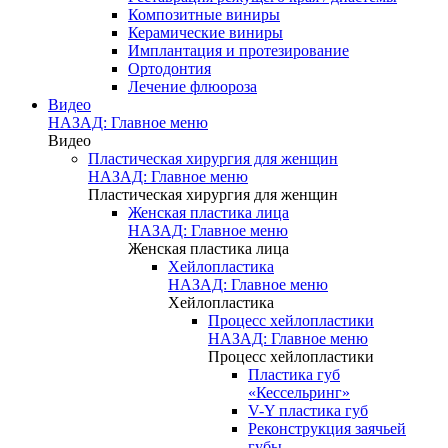
Композитные виниры
Керамические виниры
Имплантация и протезирование
Ортодонтия
Лечение флюороза
Видео
НАЗАД: Главное меню
Видео
Пластическая хирургия для женщин
НАЗАД: Главное меню
Пластическая хирургия для женщин
Женская пластика лица
НАЗАД: Главное меню
Женская пластика лица
Хейлопластика
НАЗАД: Главное меню
Хейлопластика
Процесс хейлопластики
НАЗАД: Главное меню
Процесс хейлопластики
Пластика губ
«Кессельринг»
V-Y пластика губ
Реконструкция заячьей
губы