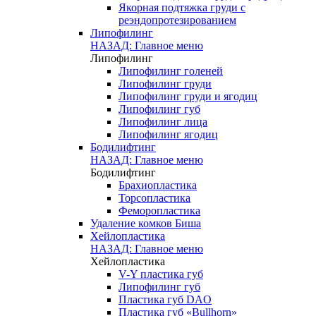
Якорная подтяжка груди с
реэндопротезированием
Липофилинг
НАЗАД: Главное меню
Липофилинг
Липофилинг голеней
Липофилинг груди
Липофилинг груди и ягодиц
Липофилинг губ
Липофилинг лица
Липофилинг ягодиц
Бодилифтинг
НАЗАД: Главное меню
Бодилифтинг
Брахиопластика
Торсопластика
Феморопластика
Удаление комков Биша
Хейлопластика
НАЗАД: Главное меню
Хейлопластика
V-Y пластика губ
Липофилинг губ
Пластика губ DAO
Пластика губ «Bullhorn»