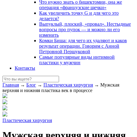
Что нужно знать о бишектомии, она же
операция «французские щечки»
Как увеличить точку G и для чего это
делается?
Выпуклый, плоский, «провал». Нестыдные
вопросы про пупок — и можно ли его
изменить
Комки Биша: для чего их удаляют и каков
результат операции. Говорим с Анной
Петровной Першуковой
Самые популярные виды интимной
пластики у мужчин
Контакты
Главная
→
Блог
→
Пластическая хирургия
→
Мужская
верхняя и нижняя пластика век в процессе
Пластическая хирургия
Мужская верхняя и нижняя