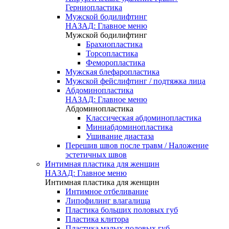
Герниопластика
Мужской бодилифтинг
НАЗАД: Главное меню
Мужской бодилифтинг
Брахиопластика
Торсопластика
Феморопластика
Мужская блефаропластика
Мужской фейслифтинг / подтяжка лица
Абдоминопластика
НАЗАД: Главное меню
Абдоминопластика
Классическая абдоминопластика
Миниабдоминопластика
Ушивание диастаза
Перешив швов после травм / Наложение
эстетичных швов
Интимная пластика для женщин
НАЗАД: Главное меню
Интимная пластика для женщин
Интимное отбеливание
Липофилинг влагалища
Пластика больших половых губ
Пластика клитора
Пластика малых половых губ