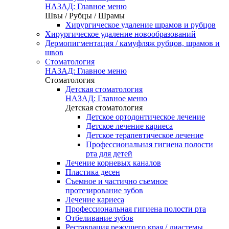
НАЗАД: Главное меню
Швы / Рубцы / Шрамы
Хирургическое удаление шрамов и рубцов
Хирургическое удаление новообразований
Дермопигментация / камуфляж рубцов, шрамов и
швов
Стоматология
НАЗАД: Главное меню
Стоматология
Детская стоматология
НАЗАД: Главное меню
Детская стоматология
Детское ортодонтическое лечение
Детское лечение кариеса
Детское терапевтическое лечение
Профессиональная гигиена полости
рта для детей
Лечение корневых каналов
Пластика десен
Съемное и частично съемное
протезирование зубов
Лечение кариеса
Профессиональная гигиена полости рта
Отбеливание зубов
Реставрация режущего края / диастемы