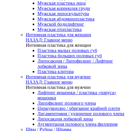
Мужская пластика лица
Мужская коррекция груди
Мужская липоскульптура
Мужская абдоминопластика
Мужской бодилифтинг
Мужская отопластика
Интимная пластика для женщин
НАЗАД: Главное меню
Интимная пластика для женщин
Пластика малых половых губ
Пластика больших половых губ
Липосакция / Липофилинг / Лифтинг
лобковой зоны
Пластика клитора
Интимная пластика для мужчин
НАЗАД: Главное меню
Интимная пластика для мужчин
Лифтинг мошонки / пластика «паруса»
мошонки
Липофилинг полового члена
Циркумцизио / обрезание крайней плоти
Лигаментомия / удлинение полового члена
Липосакция лобковой зоны
Аугментация полового члена филлером
Швы / Рубцы / Шрамы