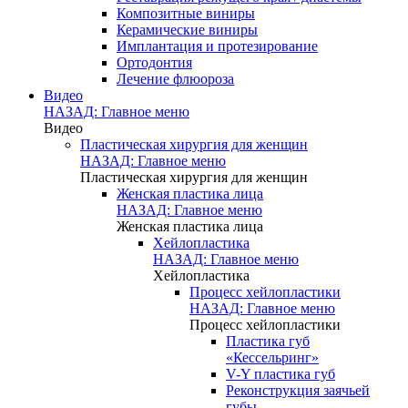
Композитные виниры
Керамические виниры
Имплантация и протезирование
Ортодонтия
Лечение флюороза
Видео
НАЗАД: Главное меню
Видео
Пластическая хирургия для женщин
НАЗАД: Главное меню
Пластическая хирургия для женщин
Женская пластика лица
НАЗАД: Главное меню
Женская пластика лица
Хейлопластика
НАЗАД: Главное меню
Хейлопластика
Процесс хейлопластики
НАЗАД: Главное меню
Процесс хейлопластики
Пластика губ
«Кессельринг»
V-Y пластика губ
Реконструкция заячьей
губы