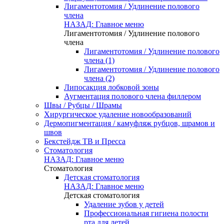
Лигаментотомия / Удлинение полового
члена
НАЗАД: Главное меню
Лигаментотомия / Удлинение полового
члена
Лигаментотомия / Удлинение полового
члена (1)
Лигаментотомия / Удлинение полового
члена (2)
Липосакция лобковой зоны
Аугментация полового члена филлером
Швы / Рубцы / Шрамы
Хирургическое удаление новообразований
Дермопигментация / камуфляж рубцов, шрамов и
швов
Бекстейдж ТВ и Пресса
Стоматология
НАЗАД: Главное меню
Стоматология
Детская стоматология
НАЗАД: Главное меню
Детская стоматология
Удаление зубов у детей
Профессиональная гигиена полости
рта для детей