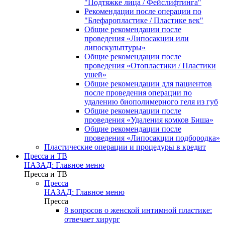
"Подтяжке лица / Фейслифтинга"
Рекомендации после операции по
"Блефаропластике / Пластике век"
Общие рекомендации после
проведения «Липосакции или
липоскульптуры»
Общие рекомендации после
проведения «Отопластики / Пластики
ушей»
Общие рекомендации для пациентов
после проведения операции по
удалению биополимерного геля из губ
Общие рекомендации после
проведения «Удаления комков Биша»
Общие рекомендации после
проведения «Липосакции подбородка»
Пластические операции и процедуры в кредит
Пресса и ТВ
НАЗАД: Главное меню
Пресса и ТВ
Пресса
НАЗАД: Главное меню
Пресса
8 вопросов о женской интимной пластике:
отвечает хирург