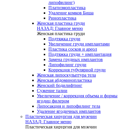
липофилинг)
Платизмопластика
Удаление комков Биша
Ринопластика
Женская пластика груди
НАЗАД: Главное меню
Женская пластика груди
Подтяжка груди
Увеличение груди имплантами
Пластика сосков и ареол
Подтяжка груди + имплантация
Замена грудных имплантов
Липофилинг груди
Коррекция тубулярной груди
Женская липоскульптура тела
Женская абдоминопластика
Женский бодилифтинг
Сужение талии
Увеличение / коррекция объема и формы
ягодиц филером
Липосакция и липофилинг тела
Удаление ягодичных имплантов
Пластическая хирургия для мужчин
НАЗАД: Главное меню
Пластическая хирургия для мужчин