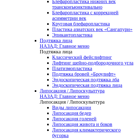
Блефаропластика нижних век
трансконъюнктивально
Блефаропластика с коррекцией
асимметрии век
Круговая блефаропластика
Пластика азиатских век «Сангапури»
Эпикантопластика
Подтяжка лица
НАЗАД: Главное меню
Подтяжка лица
Классический фейслифтинг
Лифтинг шейно-подбородочного угла
Платизмопластика
Подтяжка бровей «Броулифт»
Эндоскопическая подтяжка лба
Эндоскопическая подтяжка лица
Липосакция / Липоскульптура
НАЗАД: Главное меню
Липосакция / Липоскульптура
Виды липосакции
Липосакция бедер
Липосакция голеней
Липосакция живота и боков
Липосакция климактерического
бугорка