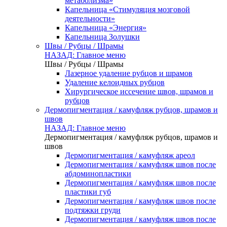
метаболизма»
Капельница «Стимуляция мозговой
деятельности»
Капельница «Энергия»
Капельница Золушки
Швы / Рубцы / Шрамы
НАЗАД: Главное меню
Швы / Рубцы / Шрамы
Лазерное удаление рубцов и шрамов
Удаление келоидных рубцов
Хирургическое иссечение швов, шрамов и
рубцов
Дермопигментация / камуфляж рубцов, шрамов и
швов
НАЗАД: Главное меню
Дермопигментация / камуфляж рубцов, шрамов и
швов
Дермопигментация / камуфляж ареол
Дермопигментация / камуфляж швов после
абдоминопластики
Дермопигментация / камуфляж швов после
пластики губ
Дермопигментация / камуфляж швов после
подтяжки груди
Дермопигментация / камуфляж швов после