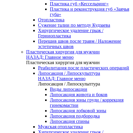
Пластика губ «Кессельринг»
Пластика и реконструкция губ «Заячья
губа»
Отопластика
Сужение талии по методу Кудзаева
Хирургическое удаление грыж /
Герниопластика
Перешив швов после травм / Наложение
эстетичных швов
Пластическая хирургия для мужчин
НАЗАД: Главное меню
Пластическая хирургия для мужчин
Реабилитация после пластических операций
Липосакция / Липоскульптура
НАЗАД: Главное меню
Липосакция / Липоскульптура
Виды липосакции
Липосакция живота и боков
Липосакция зоны груди / коррекция
гинекомастии
Липосакция лобковой зоны
Липосакция подбородка
Липосакция спины
Мужская отопластика
Хирургическое удаление грыж /