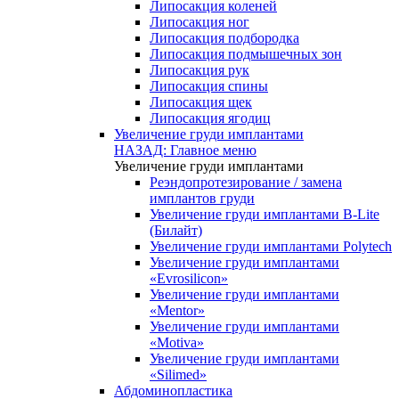
Липосакция коленей
Липосакция ног
Липосакция подбородка
Липосакция подмышечных зон
Липосакция рук
Липосакция спины
Липосакция щек
Липосакция ягодиц
Увеличение груди имплантами
НАЗАД: Главное меню
Увеличение груди имплантами
Реэндопротезирование / замена
имплантов груди
Увеличение груди имплантами B-Lite
(Билайт)
Увеличение груди имплантами Polytech
Увеличение груди имплантами
«Evrosilicon»
Увеличение груди имплантами
«Mentor»
Увеличение груди имплантами
«Motiva»
Увеличение груди имплантами
«Silimed»
Абдоминопластика