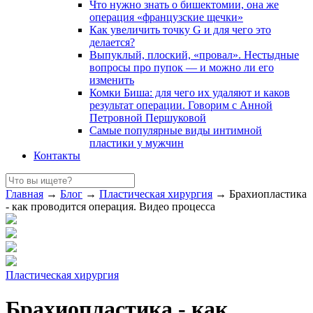
Что нужно знать о бишектомии, она же
операция «французские щечки»
Как увеличить точку G и для чего это
делается?
Выпуклый, плоский, «провал». Нестыдные
вопросы про пупок — и можно ли его
изменить
Комки Биша: для чего их удаляют и каков
результат операции. Говорим с Анной
Петровной Першуковой
Самые популярные виды интимной
пластики у мужчин
Контакты
Главная
→
Блог
→
Пластическая хирургия
→
Брахиопластика
- как проводится операция. Видео процесса
Пластическая хирургия
Брахиопластика - как