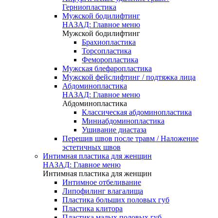
Герниопластика
Мужской бодилифтинг
НАЗАД: Главное меню
Мужской бодилифтинг
Брахиопластика
Торсопластика
Феморопластика
Мужская блефаропластика
Мужской фейслифтинг / подтяжка лица
Абдоминопластика
НАЗАД: Главное меню
Абдоминопластика
Классическая абдоминопластика
Миниабдоминопластика
Ушивание диастаза
Перешив швов после травм / Наложение
эстетичных швов
Интимная пластика для женщин
НАЗАД: Главное меню
Интимная пластика для женщин
Интимное отбеливание
Липофилинг влагалища
Пластика больших половых губ
Пластика клитора
Пластика малых половых губ