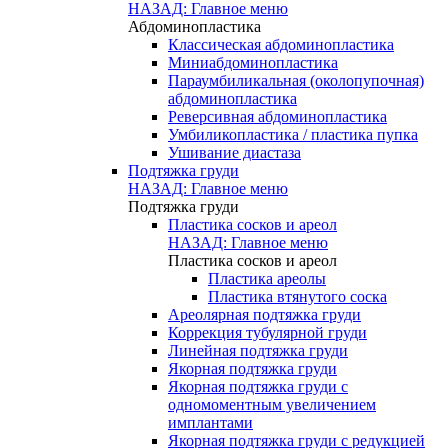
НАЗАД: Главное меню
Абдоминопластика
Классическая абдоминопластика
Миниабдоминопластика
Параумбиликальная (околопупочная)
абдоминопластика
Реверсивная абдоминопластика
Умбиликопластика / пластика пупка
Ушивание диастаза
Подтяжка груди
НАЗАД: Главное меню
Подтяжка груди
Пластика сосков и ареол
НАЗАД: Главное меню
Пластика сосков и ареол
Пластика ареолы
Пластика втянутого соска
Ареолярная подтяжка груди
Коррекция тубулярной груди
Линейная подтяжка груди
Якорная подтяжка груди
Якорная подтяжка груди с
одномоментным увеличением
имплантами
Якорная подтяжка груди с редукцией