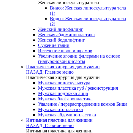
Женская липоскульптура тела
Видео: Женская липоскульптура тела
(1)
Видео: Женская липоскульптура тела
(2)
Женский липофилинг
Женская абдоминопластика
Женский бодилифтинг
Сужение талии
Иссечение швов и шрамов
Увеличение ягодиц филерами на основе
гиалуроновой кислоты
Пластическая хирургия для мужчин
НАЗАД: Главное меню
Пластическая хирургия для мужчин
Мужская липоскульптура
Мужская пластика губ / реконструкция
Мужская подтяжка лица
Мужская блефаропластика
Удаление / перераспределение комков Биша
Мужская отопластика
Мужская абдоминопластика
Интимная пластика для женщин
НАЗАД: Главное меню
Интимная пластика для женщин