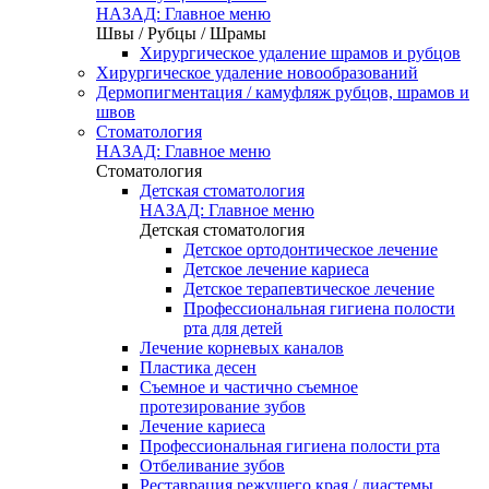
НАЗАД: Главное меню
Швы / Рубцы / Шрамы
Хирургическое удаление шрамов и рубцов
Хирургическое удаление новообразований
Дермопигментация / камуфляж рубцов, шрамов и
швов
Стоматология
НАЗАД: Главное меню
Стоматология
Детская стоматология
НАЗАД: Главное меню
Детская стоматология
Детское ортодонтическое лечение
Детское лечение кариеса
Детское терапевтическое лечение
Профессиональная гигиена полости
рта для детей
Лечение корневых каналов
Пластика десен
Съемное и частично съемное
протезирование зубов
Лечение кариеса
Профессиональная гигиена полости рта
Отбеливание зубов
Реставрация режущего края / диастемы