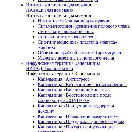
Интимная пластика для мужчин
НАЗАД: Главное меню
Интимная пластика для мужчин
Интимное отбеливание для мужчин
Лигаментотомия / удлинение полового члена
Липосакция лобковой зоны
Липофилинг полового члена
Лифтинг мошонки / пластика «паруса»
мошонки
Обрезание крайней плоти / Циркумцизио
Удаление вазелина из полового члена
Инфузионная терапия / Капельницы
НАЗАД: Главное меню
Инфузионная терапия / Капельницы
Капельница «Антистресс»
Капельница «Витаминное восстановление»
Капельница «Восполнение железа»
Капельница «Восстановление после
коронавируса COVID19»
Капельница «Очищение и поддержка
печени»
Капельница «Повышение иммунитета»
Капельница «Поддержка здоровья сердца»
Капельница «Похудение и улучшение