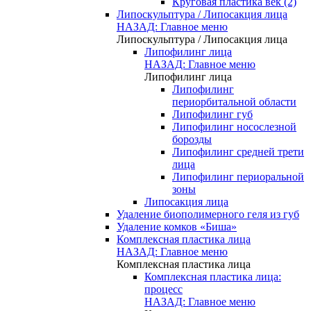
Круговая пластика век (2)
Липоскульптура / Липосакция лица
НАЗАД: Главное меню
Липоскульптура / Липосакция лица
Липофилинг лица
НАЗАД: Главное меню
Липофилинг лица
Липофилинг
периорбитальной области
Липофилинг губ
Липофилинг носослезной
борозды
Липофилинг средней трети
лица
Липофилинг периоральной
зоны
Липосакция лица
Удаление биополимерного геля из губ
Удаление комков «Биша»
Комплексная пластика лица
НАЗАД: Главное меню
Комплексная пластика лица
Комплексная пластика лица:
процесс
НАЗАД: Главное меню