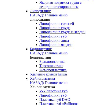
Якорная подтяжка груди с
реэндопротезированием
Липофилинг
НАЗАД: Главное меню
Липофилинг
Липофилинг голеней
Липофилинг груди
Липофилинг груди и ягодиц
Липофилинг губ
Липофилинг лица
Липофилинг ягодиц
Бодилифтинг
НАЗАД: Главное меню
Бодилифтинг
Брахиопластика
Торсопластика
Феморопластика
Удаление комков Биша
Хейлопластика
НАЗАД: Главное меню
Хейлопластика
V-Y пластика губ
Липофилинг губ
Пластика губ DAO
Пластика губ «Bullhorn»